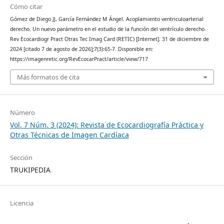
Cómo citar
Gómez de Diego JJ, García Fernández M Ángel. Acoplamiento ventriculoarterial
derecho. Un nuevo parámetro en el estudio de la función del ventrículo derecho.
Rev Ecocardiogr Pract Otras Tec Imag Card (RETIC) [Internet]. 31 de diciembre de
2024 [citado 7 de agosto de 2026];7(3):65-7. Disponible en:
https://imagenretic.org/RevEcocarPract/article/view/717
Más formatos de cita
Número
Vol. 7 Núm. 3 (2024): Revista de Ecocardiografía Práctica y
Otras Técnicas de Imagen Cardíaca
Sección
TRUKIPEDIA
Licencia