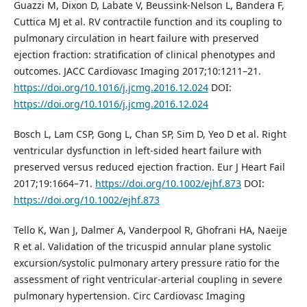
Guazzi M, Dixon D, Labate V, Beussink-Nelson L, Bandera F,
Cuttica MJ et al. RV contractile function and its coupling to
pulmonary circulation in heart failure with preserved
ejection fraction: stratification of clinical phenotypes and
outcomes. JACC Cardiovasc Imaging 2017;10:1211–21.
https://doi.org/10.1016/j.jcmg.2016.12.024
DOI:
https://doi.org/10.1016/j.jcmg.2016.12.024
Bosch L, Lam CSP, Gong L, Chan SP, Sim D, Yeo D et al. Right
ventricular dysfunction in left-sided heart failure with
preserved versus reduced ejection fraction. Eur J Heart Fail
2017;19:1664–71.
https://doi.org/10.1002/ejhf.873
DOI:
https://doi.org/10.1002/ejhf.873
Tello K, Wan J, Dalmer A, Vanderpool R, Ghofrani HA, Naeije
R et al. Validation of the tricuspid annular plane systolic
excursion/systolic pulmonary artery pressure ratio for the
assessment of right ventricular-arterial coupling in severe
pulmonary hypertension. Circ Cardiovasc Imaging