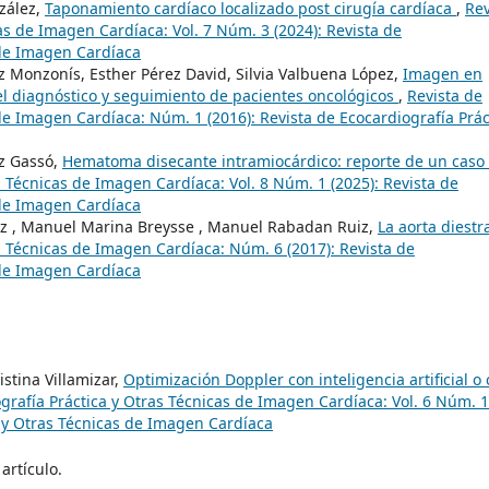
nzález,
Taponamiento cardíaco localizado post cirugía cardíaca
,
Rev
as de Imagen Cardíaca: Vol. 7 Núm. 3 (2024): Revista de
 de Imagen Cardíaca
 Monzonís, Esther Pérez David, Silvia Valbuena López,
Imagen en
el diagnóstico y seguimiento de pacientes oncológicos
,
Revista de
de Imagen Cardíaca: Núm. 1 (2016): Revista de Ecocardiografía Prác
ez Gassó,
Hematoma disecante intramiocárdico: reporte de un caso
s Técnicas de Imagen Cardíaca: Vol. 8 Núm. 1 (2025): Revista de
 de Imagen Cardíaca
rez , Manuel Marina Breysse , Manuel Rabadan Ruiz,
La aorta diest
s Técnicas de Imagen Cardíaca: Núm. 6 (2017): Revista de
 de Imagen Cardíaca
istina Villamizar,
Optimización Doppler con inteligencia artificial o
grafía Práctica y Otras Técnicas de Imagen Cardíaca: Vol. 6 Núm. 1
a y Otras Técnicas de Imagen Cardíaca
artículo.