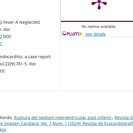
 Q Fever-A Neglected
No metrics available.
. doi:
-
see details
0
DOI:
0
ndocarditis: a case report
ul;22(9):781-5. doi:
OI:
edondo,
Ruptura del septum interventricular post-infarto
,
Revista 
de Imagen Cardíaca: Vol. 7 Núm. 1 (2024): Revista de Ecocardiograf
aca