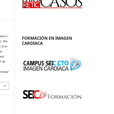
assó L,
FORMACIÓN EN IMAGEN
, Vila
CARDIACA
re Q en
un
ard
 7 de
e/view/