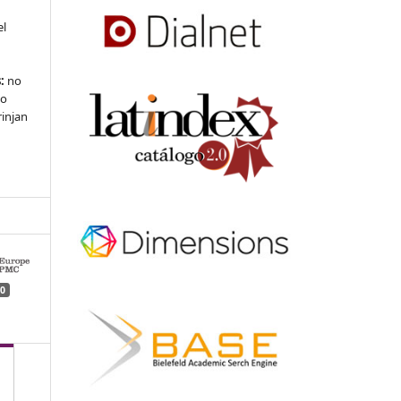
el
:
no
 o
rinjan
0