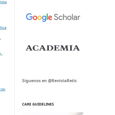
ista
tica
,
ra
,
Siguenos en @RevistaRetic
 con
CARE GUIDELINES