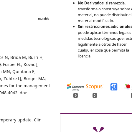
No Derivados:
si remezcla,
transforma o construye sobre 
material, no puede distribuir el
monthly
material modificado.
Sin restricciones adicionales
puede aplicar términos legales
medidas tecnológicas que rest
legalmente a otros de hacer
cualquier cosa que permita la
licencia.
 N, Brida M, Burri H,
, Fosbøl EL, Kovac J,
zi MN, Quintana E,
, Zühlke LJ, Borger MA;
lines for the management
3948-4042. doi:
0
0
temporary update. Clin