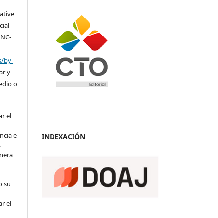
eative
ial-
-NC-
s/by-
ar y
medio o
:
r el
ncia e
INDEXACIÓN
.
anera
o su
r el