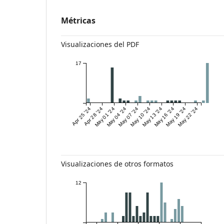
Métricas
Visualizaciones del PDF
17
Apr 25 '24
Apr 28 '24
May 01 '24
May 04 '24
May 07 '24
May 10 '24
May 13 '24
May 16 '24
May 19 '24
May 22 '24
Visualizaciones de otros formatos
12