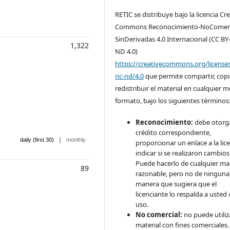
RETIC se distribuye bajo la licencia Cr
Commons Reconocimiento-NoComerc
SinDerivadas 4.0 Internacional (CC BY
1,322
ND 4.0)
https://creativecommons.org/license
nc-nd/4.0
que permite compartir, copi
redistribuir el material en cualquier 
formato, bajo los siguientes términos
Reconocimiento:
debe otorga
crédito correspondiente,
|
daily (first 30)
monthly
proporcionar un enlace a la lice
indicar si se realizaron cambios
Puede hacerlo de cualquier m
89
razonable, pero no de ninguna
manera que sugiera que el
licenciante lo respalda a usted 
uso.
No comercial:
no puede utiliza
material con fines comerciales.