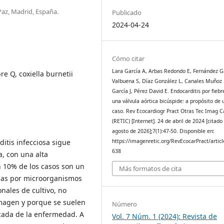
Paz, Madrid, España.
Publicado
2024-04-24
Cómo citar
Lara García A, Arbas Redondo E, Fernández G
bre Q, coxiella burnetii
Valbuena S, Díaz González L, Canales Muñoz L
García J, Pérez David E. Endocarditis por fieb
una válvula aórtica bicúspide: a propósito de 
caso. Rev Ecocardiogr Pract Otras Tec Imag C
(RETIC) [Internet]. 24 de abril de 2024 [citado
agosto de 2026];7(1):47-50. Disponible en:
https://imagenretic.org/RevEcocarPract/articl
ditis infecciosa sigue
638
, con una alta
10% de los casos son un
Más formatos de cita
idas por microorganismos
nales de cultivo, no
imagen y porque se suelen
Número
cada de la enfermedad. A
Vol. 7 Núm. 1 (2024): Revista de