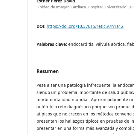
Esther Pérez David
Unidad de Imagen Cardíaca. Hospital Universitario La 
DOI:
https://doi.org/10.37615/retic.v7n1a12
Palabras clave:
endocarditis, válvula aórtica, fie
Resumen
Pese a ser una patología infrecuente, la endocar
siendo un problema importante de salud pública
morbimortalidad mundial. Aproximadamente un 
autén-tico reto diagnóstico porque son produc
atípicos que no crecen en los métodos convencio
presentan los hallazgos típicos en pruebas de 
presentar en una forma más avanzada y compli