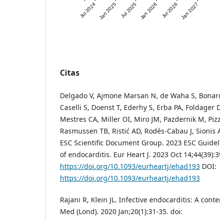
Jul 2024
Jan 2025
Jul 2025
Jan 2026
Jul 2026
Jan 2027
Citas
Delgado V, Ajmone Marsan N, de Waha S, Bonaros
Caselli S, Doenst T, Ederhy S, Erba PA, Foldager D
Mestres CA, Miller OI, Miro JM, Pazdernik M, Piz
Rasmussen TB, Ristić AD, Rodés-Cabau J, Sionis A
ESC Scientific Document Group. 2023 ESC Guide
of endocarditis. Eur Heart J. 2023 Oct 14;44(39):
https://doi.org/10.1093/eurheartj/ehad193
DOI:
https://doi.org/10.1093/eurheartj/ehad193
Rajani R, Klein JL. Infective endocarditis: A con
Med (Lond). 2020 Jan;20(1):31-35. doi: