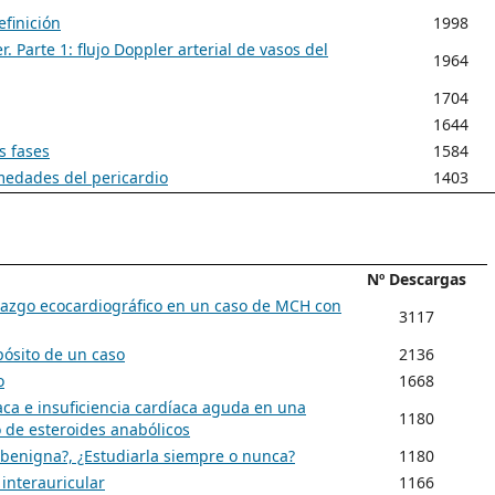
efinición
1998
 Parte 1: flujo Doppler arterial de vasos del
1964
1704
1644
s fases
1584
rmedades del pericardio
1403
Nº Descargas
llazgo ecocardiográfico en un caso de MCH con
3117
pósito de un caso
2136
o
1668
ca e insuficiencia cardíaca aguda en una
1180
o de esteroides anabólicos
e benigna?, ¿Estudiarla siempre o nunca?
1180
interauricular
1166