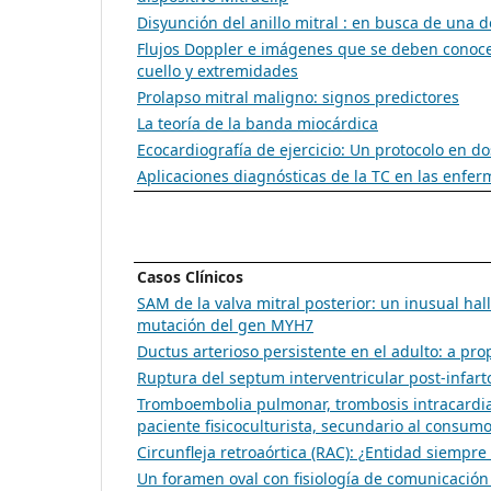
Disyunción del anillo mitral : en busca de una d
Flujos Doppler e imágenes que se deben conocer.
cuello y extremidades
Prolapso mitral maligno: signos predictores
La teoría de la banda miocárdica
Ecocardiografía de ejercicio: Un protocolo en do
Aplicaciones diagnósticas de la TC en las enfe
Casos Clínicos
SAM de la valva mitral posterior: un inusual ha
mutación del gen MYH7
Ductus arterioso persistente en el adulto: a pro
Ruptura del septum interventricular post-infart
Tromboembolia pulmonar, trombosis intracardia
paciente fisicoculturista, secundario al consum
Circunfleja retroaórtica (RAC): ¿Entidad siempr
Un foramen oval con fisiología de comunicación 