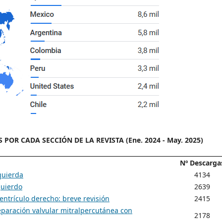
OR CADA SECCIÓN DE LA REVISTA (Ene. 2024 - May. 2025)
Nº Descarga
zquierda
4134
quierdo
2639
entrículo derecho: breve revisión
2415
eparación valvular mitralpercutánea con
2178