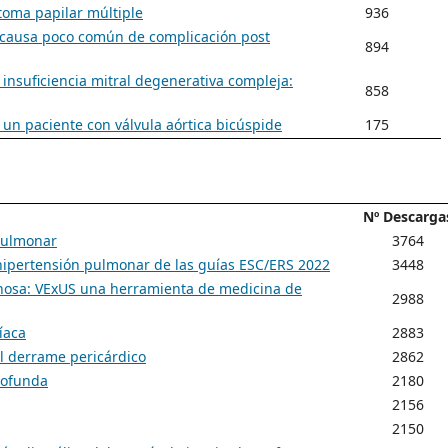
stoma papilar múltiple
936
a causa poco común de complicación post
894
insuficiencia mitral degenerativa compleja:
858
 un paciente con válvula aórtica bicúspide
175
Nº Descarga
 pulmonar
3764
hipertensión pulmonar de las guías ESC/ERS 2022
3448
venosa: VExUS una herramienta de medicina de
2988
íaca
2883
el derrame pericárdico
2862
rofunda
2180
2156
2150