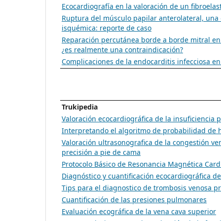
Ecocardiografía en la valoración de un fibroela
Ruptura del músculo papilar anterolateral, un
isquémica: reporte de caso
Reparación percutánea borde a borde mitral en 
¿es realmente una contraindicación?
Complicaciones de la endocarditis infecciosa en
Trukipedia
Valoración ecocardiográfica de la insuficiencia
Interpretando el algoritmo de probabilidad de 
Valoración ultrasonografica de la congestión 
precisión a pie de cama
Protocolo Básico de Resonancia Magnética Card
Diagnóstico y cuantificación ecocardiográfica d
Tips para el diagnostico de trombosis venosa p
Cuantificación de las presiones pulmonares
Evaluación ecográfica de la vena cava superior