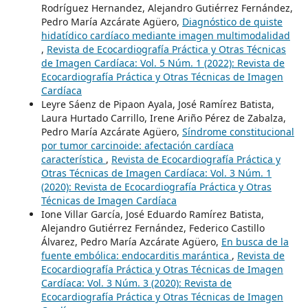
Rodríguez Hernandez, Alejandro Gutiérrez Fernández,
Pedro María Azcárate Agüero,
Diagnóstico de quiste
hidatídico cardíaco mediante imagen multimodalidad
,
Revista de Ecocardiografía Práctica y Otras Técnicas
de Imagen Cardíaca: Vol. 5 Núm. 1 (2022): Revista de
Ecocardiografía Práctica y Otras Técnicas de Imagen
Cardíaca
Leyre Sáenz de Pipaon Ayala, José Ramírez Batista,
Laura Hurtado Carrillo, Irene Ariño Pérez de Zabalza,
Pedro María Azcárate Agüero,
Síndrome constitucional
por tumor carcinoide: afectación cardíaca
característica
,
Revista de Ecocardiografía Práctica y
Otras Técnicas de Imagen Cardíaca: Vol. 3 Núm. 1
(2020): Revista de Ecocardiografía Práctica y Otras
Técnicas de Imagen Cardíaca
Ione Villar García, José Eduardo Ramírez Batista,
Alejandro Gutiérrez Fernández, Federico Castillo
Álvarez, Pedro María Azcárate Agüero,
En busca de la
fuente embólica: endocarditis marántica
,
Revista de
Ecocardiografía Práctica y Otras Técnicas de Imagen
Cardíaca: Vol. 3 Núm. 3 (2020): Revista de
Ecocardiografía Práctica y Otras Técnicas de Imagen