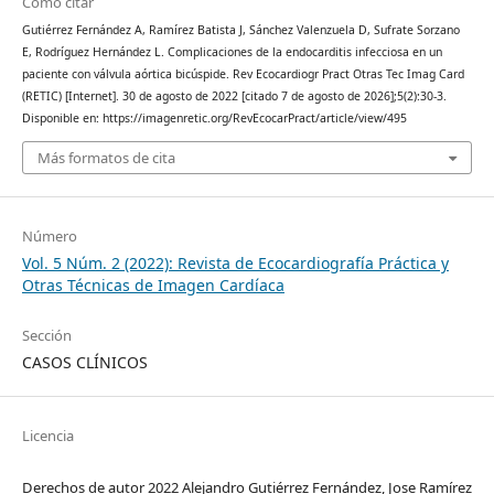
Cómo citar
Gutiérrez Fernández A, Ramírez Batista J, Sánchez Valenzuela D, Sufrate Sorzano
E, Rodríguez Hernández L. Complicaciones de la endocarditis infecciosa en un
paciente con válvula aórtica bicúspide. Rev Ecocardiogr Pract Otras Tec Imag Card
(RETIC) [Internet]. 30 de agosto de 2022 [citado 7 de agosto de 2026];5(2):30-3.
Disponible en: https://imagenretic.org/RevEcocarPract/article/view/495
Más formatos de cita
Número
Vol. 5 Núm. 2 (2022): Revista de Ecocardiografía Práctica y
Otras Técnicas de Imagen Cardíaca
Sección
CASOS CLÍNICOS
Licencia
Derechos de autor 2022 Alejandro Gutiérrez Fernández, Jose Ramírez