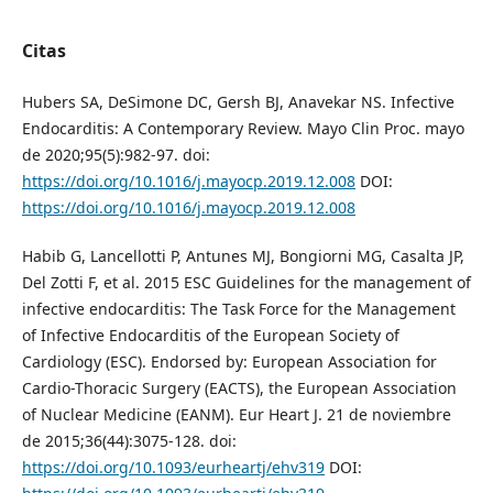
Citas
Hubers SA, DeSimone DC, Gersh BJ, Anavekar NS. Infective
Endocarditis: A Contemporary Review. Mayo Clin Proc. mayo
de 2020;95(5):982-97. doi:
https://doi.org/10.1016/j.mayocp.2019.12.008
DOI:
https://doi.org/10.1016/j.mayocp.2019.12.008
Habib G, Lancellotti P, Antunes MJ, Bongiorni MG, Casalta JP,
Del Zotti F, et al. 2015 ESC Guidelines for the management of
infective endocarditis: The Task Force for the Management
of Infective Endocarditis of the European Society of
Cardiology (ESC). Endorsed by: European Association for
Cardio-Thoracic Surgery (EACTS), the European Association
of Nuclear Medicine (EANM). Eur Heart J. 21 de noviembre
de 2015;36(44):3075-128. doi:
https://doi.org/10.1093/eurheartj/ehv319
DOI: