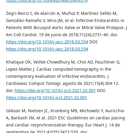
https://doi.org/10.1093/eurheartj/ehv319
Zegri-Reiriz I, de Alarcón A, Muñoz P, Martínez Sellés M,
González-Ramallo V, Miro JM, et al. Infective Endocarditis in
Patients With Bicuspid Aortic Valve or Mitral Valve Prolapse. J
Am Coll Cardiol. 19 de junio de 2018;71(24):2731-40. doi:
https://doi.org/10.1016/j.jacc.2018.03.534
DOI:
https://doi.org/10.1016/j.jacc.2018.03.534
Khalique OK, Veillet-Chowdhury M, Choi AD, Feuchtner G,
Lopez-Mattei J. Cardiac computed tomography in the
contemporary evaluation of infective endocarditis. J
Cardiovasc Comput Tomogr. agosto de 2021;15(4):304-12.
doi:
https://doi.org/10.1016/j.jcct.2021.02.001
DOI:
https://doi.org/10.1016/j.jcct.2021.02.001
Glikson M, Nielsen JC, Kronborg MB, Michowitz Y, Auricchio
A, Barbash IM, et al. 2021 ESC Guidelines on cardiac pacing
and cardiac resynchronization therapy. Eur Heart J. 14 de
septiembre de 2021;42(35):3427-520. doi: