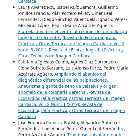
Cardíaca
Laura Alvarez Roy, Isabel Ruíz Zamora, Guillermo
Pinillos Francia, Pilar Portero Pérez, Omer Leal
Fernández, Diego Sánchez Valenzuela, Ignacio Pérez-
Moreiras López, Pedro María Azcárate Agüero,
Fibroelastoma en el ventrículo izquierdo: un hallazgo
muy poco frecuente
,
Revista de Ecocardiografía
Práctica y Otras Técnicas de Imagen Cardíaca: Vol. 4
Núm. 3 (2021): Revista de Ecocardiografía Práctica y
Otras Técnicas de Imagen Cardíaca
Estefanía Iglesias Colino, Agnes Díaz Dorronsoro,
Elena Sufrate Sorzano, Luis Alonso Perez, Pedro María
Azcárate Agüero,
Ampliando el abanico del
diagnóstico diferencial de las palpitaciones.
Aneurisma gigante de seno de Valsalva y origen
anómalo de la coronaria derecha
,
Revista de
Ecocardiografía Práctica y Otras Técnicas de Imagen
Cardíaca: Vol. 2 Núm. 1 (2019): Revista de
Ecocardiografía Práctica y Otras Técnicas de Imagen
Cardíaca
José Eduardo Ramírez Batista, Alejandro Gutiérrez
Fernández, Luis Alonso Pérez, Omer Leal Fernández,
Pedro Azcárate Agüero,
Trombosis valvular gigante
,