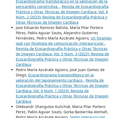
Ecocardiograma transtorácico en la valoración de la
pericarditis constrictiva.
,
Revista de Ecocardiografía
Práctica y Otras Técnicas de Imagen Cardíaca: Vol. 6
Núm. 2 (2023): Revista de Ecocardiografía Práctica y
Otras Técnicas de Imagen Cardíaca
Jose Eduardo Ramirez Batista, María Pilar Portero
Pérez, Pablo Aguiar Souto, Alejandro Gutierrez
Fernández, Pedro María Azcárate Agüero,
Un foramen
oval con fisiología de comunicación interauricular
,
Revista de Ecocardiografía Práctica y Otras Técnicas
de Imagen Cardíaca: Vol. 5 Núm. 3 (2022): Revista de
Ecocardiografía Práctica y Otras Técnicas de Imagen
Cardíaca
Pedro María Azcárate Agüero, José Juan Gomez de
Diego,
Ecocardiograma transesofágico en la
valoración del taponamiento cardiaco
,
Revista de
Ecocardiografía Práctica y Otras Técnicas de Imagen
Cardíaca: Vol. 6 Núm. 1 (2023): Revista de
Ecocardiografía Práctica y Otras Técnicas de Imagen
Cardíaca
Oleksandr Shangutov Kulichok, Maria Pilar Portero
Perez, Pablo Aguiar Souto, Gorka Bastarrika Alemañ,
Pedro María Azcárate Agüero,
Septo interauricular