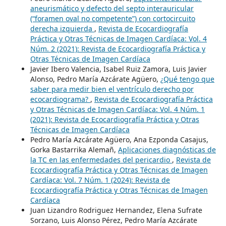
aneurismático y defecto del septo interauricular
(“foramen oval no competente”) con cortocircuito
derecha izquierda
,
Revista de Ecocardiografía
Práctica y Otras Técnicas de Imagen Cardíaca: Vol. 4
Núm. 2 (2021): Revista de Ecocardiografía Práctica y
Otras Técnicas de Imagen Cardíaca
Javier Ibero Valencia, Isabel Ruiz Zamora, Luis Javier
Alonso, Pedro María Azcárate Agüero,
¿Qué tengo que
saber para medir bien el ventrículo derecho por
ecocardiograma?
,
Revista de Ecocardiografía Práctica
y Otras Técnicas de Imagen Cardíaca: Vol. 4 Núm. 1
(2021): Revista de Ecocardiografía Práctica y Otras
Técnicas de Imagen Cardíaca
Pedro María Azcárate Agüero, Ana Ezponda Casajus,
Gorka Bastarrika Alemañ,
Aplicaciones diagnósticas de
la TC en las enfermedades del pericardio
,
Revista de
Ecocardiografía Práctica y Otras Técnicas de Imagen
Cardíaca: Vol. 7 Núm. 1 (2024): Revista de
Ecocardiografía Práctica y Otras Técnicas de Imagen
Cardíaca
Juan Lizandro Rodriguez Hernandez, Elena Sufrate
Sorzano, Luis Alonso Pérez, Pedro María Azcárate