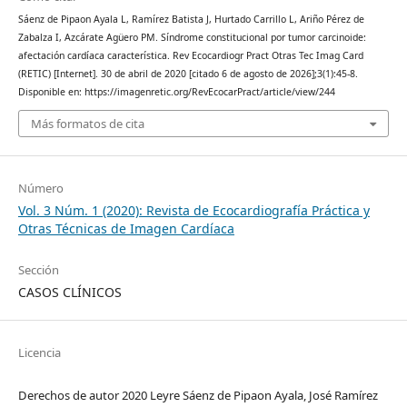
Sáenz de Pipaon Ayala L, Ramírez Batista J, Hurtado Carrillo L, Ariño Pérez de
Zabalza I, Azcárate Agüero PM. Síndrome constitucional por tumor carcinoide:
afectación cardíaca característica. Rev Ecocardiogr Pract Otras Tec Imag Card
(RETIC) [Internet]. 30 de abril de 2020 [citado 6 de agosto de 2026];3(1):45-8.
Disponible en: https://imagenretic.org/RevEcocarPract/article/view/244
Más formatos de cita
Número
Vol. 3 Núm. 1 (2020): Revista de Ecocardiografía Práctica y
Otras Técnicas de Imagen Cardíaca
Sección
CASOS CLÍNICOS
Licencia
Derechos de autor 2020 Leyre Sáenz de Pipaon Ayala, José Ramírez