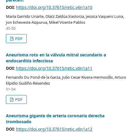
DOI:
https://doi.org/10.37615/retic.v6n1a10
María Garrido Uriarte, Olatz Zaldúa Irastorza, Jessica Vaquero Luna,
Jon Echeveste Aizpurua, Mikel Vicente Pablos
45-50
PDF
Aneurisma roto en la válvula mitral secundario a
endocarditis infecciosa
DOI:
https://doi.org/10.37615/retic.v6n1a11
Fernando Du Pond-de la Garza, Julio Cesar Rivera-Hermosillo, Arturo
Elpidio Gudiño-Resendez
51-54
PDF
Aneurisma gigante de arteria coronaria derecha
trombosado
DOI:
https://doi.org/10.37615/retic.v6n1a12