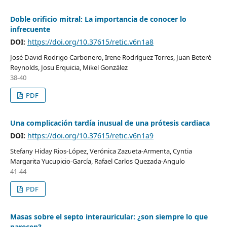
Doble orificio mitral: La importancia de conocer lo
infrecuente
DOI:
https://doi.org/10.37615/retic.v6n1a8
José David Rodrigo Carbonero, Irene Rodríguez Torres, Juan Beteré
Reynolds, Josu Erquicia, Mikel González
38-40
PDF
Una complicación tardía inusual de una prótesis cardiaca
DOI:
https://doi.org/10.37615/retic.v6n1a9
Stefany Hiday Rios-López, Verónica Zazueta-Armenta, Cyntia
Margarita Yucupicio-García, Rafael Carlos Quezada-Angulo
41-44
PDF
Masas sobre el septo interauricular: ¿son siempre lo que
parecen?