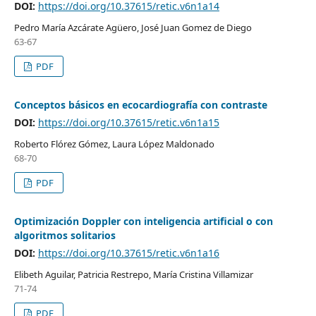
DOI:
https://doi.org/10.37615/retic.v6n1a14
Pedro María Azcárate Agüero, José Juan Gomez de Diego
63-67
PDF
Conceptos básicos en ecocardiografía con contraste
DOI:
https://doi.org/10.37615/retic.v6n1a15
Roberto Flórez Gómez, Laura López Maldonado
68-70
PDF
Optimización Doppler con inteligencia artificial o con
algoritmos solitarios
DOI:
https://doi.org/10.37615/retic.v6n1a16
Elibeth Aguilar, Patricia Restrepo, María Cristina Villamizar
71-74
PDF