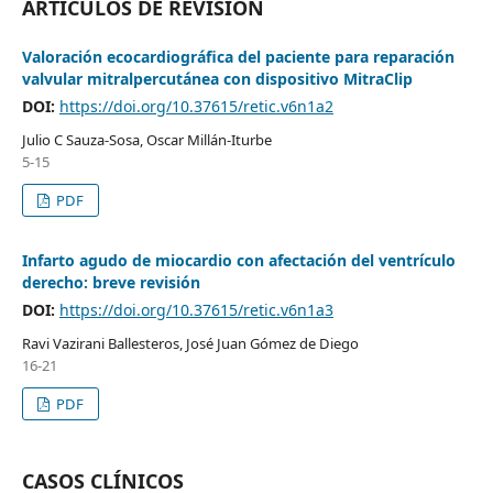
ARTÍCULOS DE REVISIÓN
Valoración ecocardiográfica del paciente para reparación
valvular mitralpercutánea con dispositivo MitraClip
DOI:
https://doi.org/10.37615/retic.v6n1a2
Julio C Sauza-Sosa, Oscar Millán-Iturbe
5-15
PDF
Infarto agudo de miocardio con afectación del ventrículo
derecho: breve revisión
DOI:
https://doi.org/10.37615/retic.v6n1a3
Ravi Vazirani Ballesteros, José Juan Gómez de Diego
16-21
PDF
CASOS CLÍNICOS