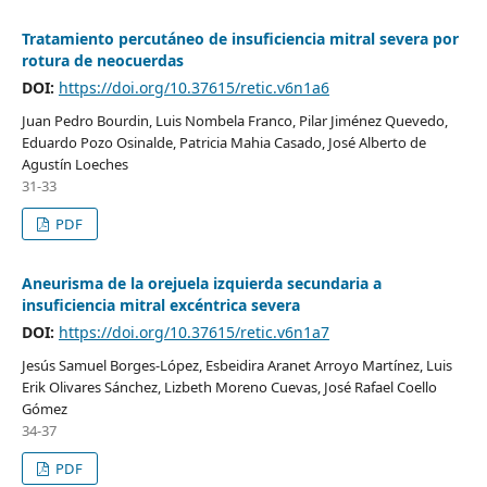
Tratamiento percutáneo de insuficiencia mitral severa por
rotura de neocuerdas
DOI:
https://doi.org/10.37615/retic.v6n1a6
Juan Pedro Bourdin, Luis Nombela Franco, Pilar Jiménez Quevedo,
Eduardo Pozo Osinalde, Patricia Mahia Casado, José Alberto de
Agustín Loeches
31-33
PDF
Aneurisma de la orejuela izquierda secundaria a
insuficiencia mitral excéntrica severa
DOI:
https://doi.org/10.37615/retic.v6n1a7
Jesús Samuel Borges-López, Esbeidira Aranet Arroyo Martínez, Luis
Erik Olivares Sánchez, Lizbeth Moreno Cuevas, José Rafael Coello
Gómez
34-37
PDF