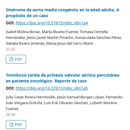
Síndrome de aorta media congénito en la edad adulta. A
propósito de un caso
DOI:
https://doi.org/10.37615/retic.v6n1a4
Isabel Molina Borao, María Álvarez Fuente, Tomasa Centella
Hernández, Jesús Javier Martín Pinacho, Inmaculada Sánchez Pérez,
Natalia Rivero Jiménez, Maria Jesus del Cerro Marín
22-25
PDF
Trombosis tardía de prótesis valvular aórtica percutánea
en paciente oncológico. Reporte de caso
DOI:
https://doi.org/10.37615/retic.v6n1a5
Julio Cesar Rivera Hermosillo, Jesús Samuel Borges López, Fernando
Iván Vergara Orduña, Luis Erik Olivares Sánchez, Lizbeth Moreno
Cuevas
26-30
PDF