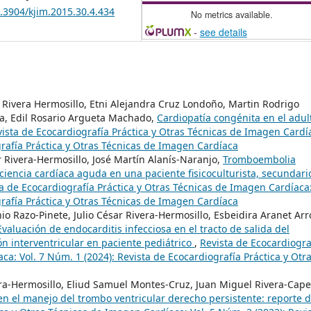
0.3904/kjim.2015.30.4.434
No metrics available.
-
see details
 Rivera Hermosillo, Etni Alejandra Cruz Londoño, Martin Rodrigo
ma, Edil Rosario Argueta Machado,
Cardiopatía congénita en el adul
ista de Ecocardiografía Práctica y Otras Técnicas de Imagen Cardí
grafía Práctica y Otras Técnicas de Imagen Cardíaca
ar Rivera-Hermosillo, José Martín Alanís-Naranjo,
Tromboembolia
ciencia cardíaca aguda en una paciente fisicoculturista, secundario
a de Ecocardiografía Práctica y Otras Técnicas de Imagen Cardíaca
grafía Práctica y Otras Técnicas de Imagen Cardíaca
o Razo-Pinete, Julio César Rivera-Hermosillo, Esbeidira Aranet Arr
Evaluación de endocarditis infecciosa en el tracto de salida del
n interventricular en paciente pediátrico
,
Revista de Ecocardiogra
ca: Vol. 7 Núm. 1 (2024): Revista de Ecocardiografía Práctica y Otr
era-Hermosillo, Eliud Samuel Montes-Cruz, Juan Miguel Rivera-Capel
en el manejo del trombo ventricular derecho persistente: reporte 