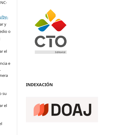
-NC-
s/by-
ar y
medio o
:
r el
ncia e
.
anera
INDEXACIÓN
o su
r el
el