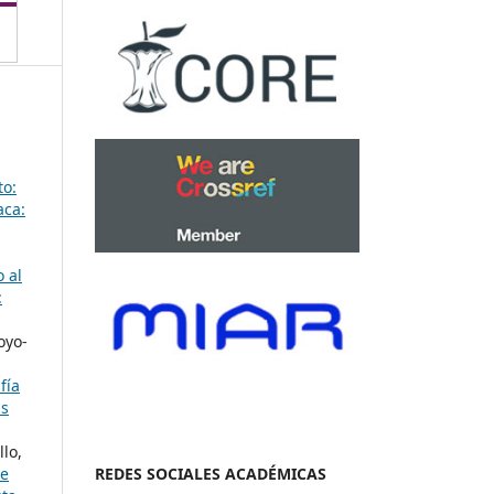
to:
aca:
 al
:
oyo-
fía
as
lo,
REDES SOCIALES ACADÉMICAS
de