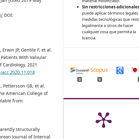
 Jan [cited 2019 May
material modificado.
Sin restricciones adicionales
puede aplicar términos legales
i/
DOI:
medidas tecnológicas que rest
legalmente a otros de hacer
cualquier cosa que permita la
licencia.
rwin JP, Gentile F, et al.
Patients With Valvular
f Cardiology. 2021
.jacc.2020.11.018
0
0
 Pettersson GB, et al.
 the American College of
ilable from:
arently structurally
rean Journal of Internal