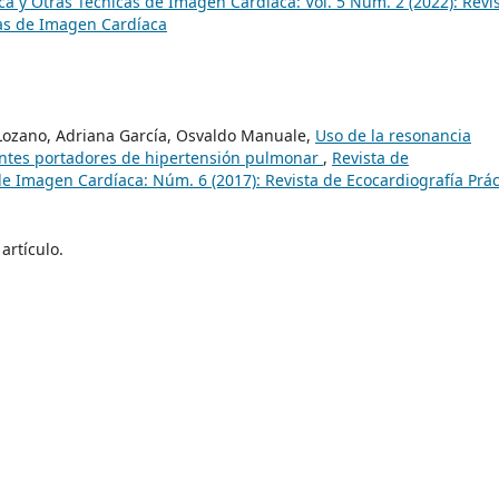
ca y Otras Técnicas de Imagen Cardíaca: Vol. 5 Núm. 2 (2022): Revi
cas de Imagen Cardíaca
 Lozano, Adriana García, Osvaldo Manuale,
Uso de la resonancia
entes portadores de hipertensión pulmonar
,
Revista de
de Imagen Cardíaca: Núm. 6 (2017): Revista de Ecocardiografía Prác
artículo.