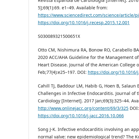
Revista Española de Cardiología [Internet]. 2016
5];69(1):69. e1–49. Available from:
https://www.sciencedirect.com/science/article/pi
https://doi.org/10.1016/j.recesp.2015.12.001
S030089321500651X
Otto CM, Nishimura RA, Bonow RO, Carabello BA, E
2020 ACC/AHA Guideline for the Management of 
Heart Disease. Journal of the American College o
Feb;77(4):e25–197. DOI:
https://doi.org/10.1016/j
Cahill TJ, Baddour LM, Habib G, Hoen B, Salaun E,
Challenges in Infective Endocarditis. Journal of
Cardiology [Internet]. 2017 Jan;69(3):325–44. Ava
http://www.onlinejacc.org/content/69/3/325
DOI:
https://doi.org/10.1016/j.jacc.2016.10.066
Song J-K. Infective endocarditis involving an app
normal valve: new epidemiological trend? The Ko