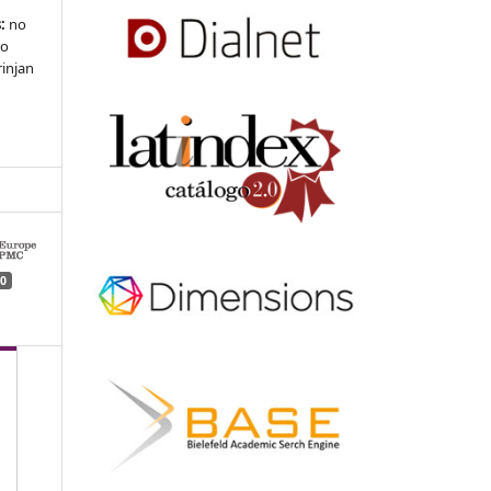
:
no
 o
rinjan
0