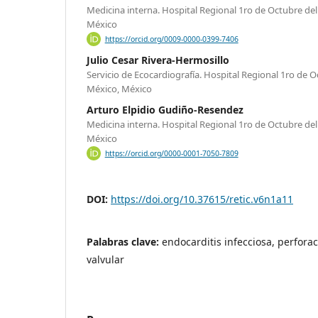
Medicina interna. Hospital Regional 1ro de Octubre del
México
https://orcid.org/0009-0000-0399-7406
Julio Cesar Rivera-Hermosillo
Servicio de Ecocardiografía. Hospital Regional 1ro de 
México, México
Arturo Elpidio Gudiño-Resendez
Medicina interna. Hospital Regional 1ro de Octubre del
México
https://orcid.org/0000-0001-7050-7809
DOI:
https://doi.org/10.37615/retic.v6n1a11
Palabras clave:
endocarditis infecciosa, perfora
valvular