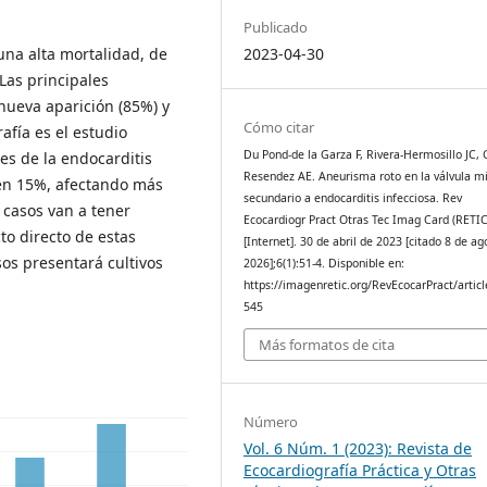
Publicado
una alta mortalidad, de
2023-04-30
Las principales
nueva aparición (85%) y
Cómo citar
afía es el estudio
Du Pond-de la Garza F, Rivera-Hermosillo JC, 
es de la endocarditis
Resendez AE. Aneurisma roto en la válvula mi
 en 15%, afectando más
secundario a endocarditis infecciosa. Rev
 casos van a tener
Ecocardiogr Pract Otras Tec Imag Card (RETIC
to directo de estas
[Internet]. 30 de abril de 2023 [citado 8 de ag
sos presentará cultivos
2026];6(1):51-4. Disponible en:
https://imagenretic.org/RevEcocarPract/articl
545
Más formatos de cita
Número
Vol. 6 Núm. 1 (2023): Revista de
Ecocardiografía Práctica y Otras