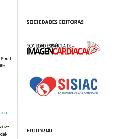
SOCIEDADES EDITORAS
u Pond
llo,
 4.0
.
eative
EDITORIAL
ial-