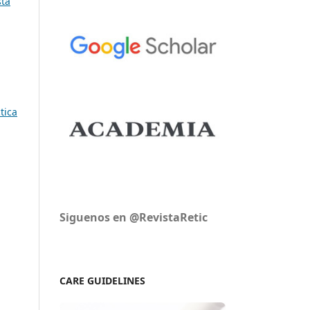
sta
tica
Siguenos en @RevistaRetic
CARE GUIDELINES