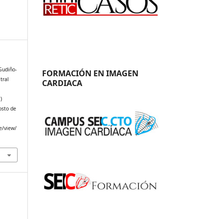
Gudiño-
FORMACIÓN EN IMAGEN
tral
CARDIACA
)
osto de
e/view/