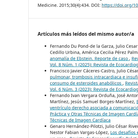
Medicine. 2015;30(4):434. DOI:
https://doi.org/1
Artículos más leídos del mismo autor/a
Fernando Du Pond-de la Garza, Julio Cesar
Cedillo Urbina, América Cecilia Pérez Pal
anomalía de Ebstein. Reporte de caso
,
Rev
Vol. 8 Núm. 1 (2025): Revista de Ecocardio
Francisco Javier Cáceres-Castro, Julio Cés
pulmonar, trombosis intracardiaca e insufi
consumo de esteroides anabólicos
,
Revist
Vol. 6 Núm. 3 (2023): Revista de Ecocardio
Fernando Ivan Vergara Orduña, José Antoni
Martínez, Jesús Samuel Borges-Martínez,
ventrículo derecho asociada a comunicació
Práctica y Otras Técnicas de Imagen Cardía
Técnicas de Imagen Cardíaca
Genaro Hernández-Pilotzi, Julio César Riv
Nestor Fabian Vargas-López,
Los desafíos 