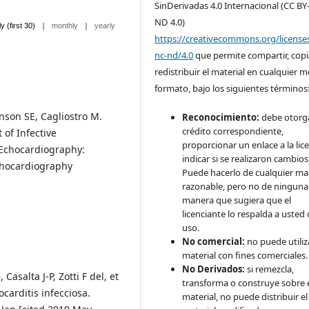
SinDerivadas 4.0 Internacional (CC BY
ND 4.0)
|
|
ly (first 30)
monthly
yearly
https://creativecommons.org/license
nc-nd/4.0
que permite compartir, copi
redistribuir el material en cualquier 
formato, bajo los siguientes términos
inson SE, Cagliostro M.
Reconocimiento:
debe otorga
crédito correspondiente,
of Infective
proporcionar un enlace a la lice
f Echocardiography:
indicar si se realizaron cambios
Echocardiography
Puede hacerlo de cualquier m
razonable, pero no de ninguna
manera que sugiera que el
licenciante lo respalda a usted 
uso.
No comercial:
no puede utiliza
material con fines comerciales.
No Derivados:
si remezcla,
asalta J-P, Zotti F del, et
transforma o construye sobre 
carditis infecciosa.
material, no puede distribuir el