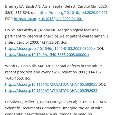
Bradley EA, Zaidi AN. Atrial Septal Defect. Cardiol Clin 2020;
38(3): 317-324. doi:
https://doi.org/10.1016/j.ccl.2020.04.001
DOI:
https://doi.org/10.1016/j.ccl.2020.04.001
Ho SY, McCarthy KP, Rigby ML. Morphological features
pertinent to interventional closure of patent oval foramen. J
Interv Cardiol 2003; 16(1):33-38. doi:
https://doi.org/doi:10.1046/j.1540-8183.2003.08000.x
DOI:
https://doi.org/10.1046/j.1540-8183.2003.08000.x
Webb G, Gatzoulis MA. Atrial septal defects in the adult:
recent progress and overview. Circulation 2006; 114(15):
1645-1653. doi:
https://doi.org/10.1161/CIRCULATIONAHA.105.592055
DOI:
https://doi.org/10.1161/CIRCULATIONAHA.105.592055
Di Salvo G, Miller O, Babu Narayan S et al; 2016–2018 EACVI
Scientific Documents Committee. Imaging the adult with
congenital heart disease: a multimodality imaging