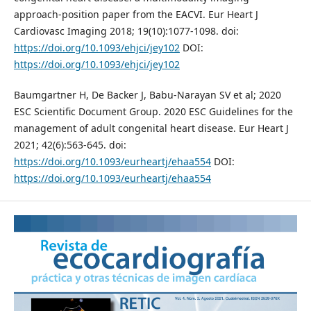
approach-position paper from the EACVI. Eur Heart J
Cardiovasc Imaging 2018; 19(10):1077-1098. doi:
https://doi.org/10.1093/ehjci/jey102
DOI:
https://doi.org/10.1093/ehjci/jey102
Baumgartner H, De Backer J, Babu-Narayan SV et al; 2020
ESC Scientific Document Group. 2020 ESC Guidelines for the
management of adult congenital heart disease. Eur Heart J
2021; 42(6):563-645. doi:
https://doi.org/10.1093/eurheartj/ehaa554
DOI:
https://doi.org/10.1093/eurheartj/ehaa554