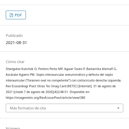
PDF
Publicado
2021-08-31
Cómo citar
Shangutov Kulichok O, Portero Perez MP, Aguiar Souto P, Bastarrika Alemañ G,
Azcárate Agüero PM. Septo interauricular aneurismático y defecto del septo
interauricular (“foramen oval no competente”) con cortocircuito derecha izquierda.
Rev Ecocardiogr Pract Otras Tec Imag Card (RETIC) [Internet]. 31 de agosto de
2021 [citado 7 de agosto de 2026];4(2):48-51. Disponible en:
https://imagenretic.org/RevEcocarPract/article/view/380
Más formatos de cita
Número