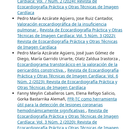
Cardíaca: Vol. 7 Núm. 2 (2024): Revista de
Ecocardiografía Práctica y Otras Técnicas de Imagen
Cardíaca
Pedro María Azcárate Agüero, Jose Ruiz Cantador,
Valoración ecocardiográfica de la insuficiencia
pulmonar
,
Revista de Ecocardiografía Práctica y Otras
Técnicas de Imagen Cardíaca: Vol. 5 Núm. 3 (2022):
Revista de Ecocardiografía Práctica y Otras Técnicas
de Imagen Cardíaca
Pedro María Azcárate Agüero, José Juan Gómez de
Diego, María Garrido Uriarte, Olatz Zaldua Irastorza ,
Ecocardiograma transtorácico en la valoración de la
pericarditis constrictiva.
,
Revista de Ecocardiografía
Práctica y Otras Técnicas de Imagen Cardíaca: Vol. 6
Núm. 2 (2023): Revista de Ecocardiografía Práctica y
Otras Técnicas de Imagen Cardíaca
Fanny Meylin Caballeros Lam, Elena Refoyo Salicio,
Gorka Bastarrika Alemañ,
FFR-TC como herramienta
útil para la detección de lesiones coronarias
hemodinámicamente significativas
,
Revista de
Ecocardiografía Práctica y Otras Técnicas de Imagen
Cardíaca: Vol. 3 Núm. 2 (2020): Revista de
Ecocardiografía Práctica y Otras Técnicas de Imagen