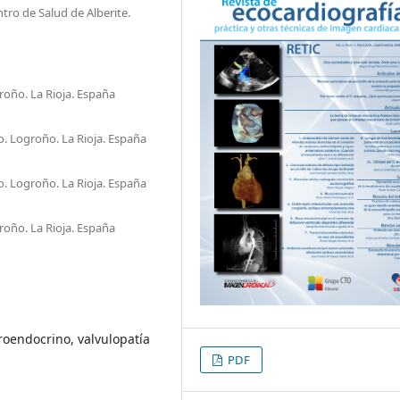
ro de Salud de Alberite.
oño. La Rioja. España
. Logroño. La Rioja. España
. Logroño. La Rioja. España
oño. La Rioja. España
oendocrino, valvulopatía
PDF