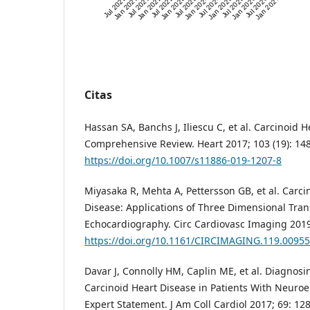
Jul 2020
Jan 2021
Jul 2021
Jan 2022
Jul 2022
Jan 2023
Jul 2023
Jan 2024
Jul 2024
Jan 2025
Jul 2025
Jan 2026
Jul 2026
Jan 2027
Citas
Hassan SA, Banchs J, Iliescu C, et al. Carcinoid H
Comprehensive Review. Heart 2017; 103 (19): 148
https://doi.org/10.1007/s11886-019-1207-8
Miyasaka R, Mehta A, Pettersson GB, et al. Carci
Disease: Applications of Three Dimensional Tra
Echocardiography. Circ Cardiovasc Imaging 2019;
https://doi.org/10.1161/CIRCIMAGING.119.0095
Davar J, Connolly HM, Caplin ME, et al. Diagno
Carcinoid Heart Disease in Patients With Neuro
Expert Statement. J Am Coll Cardiol 2017; 69: 128