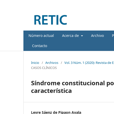
Número actual
Acerca de
Archivo
P
Contacto
Inicio
/
Archivos
/
Vol. 3 Núm. 1 (2020): Revista de 
CASOS CLÍNICOS
Síndrome constitucional po
característica
Leyre Sáenz de Pipaon Ayala