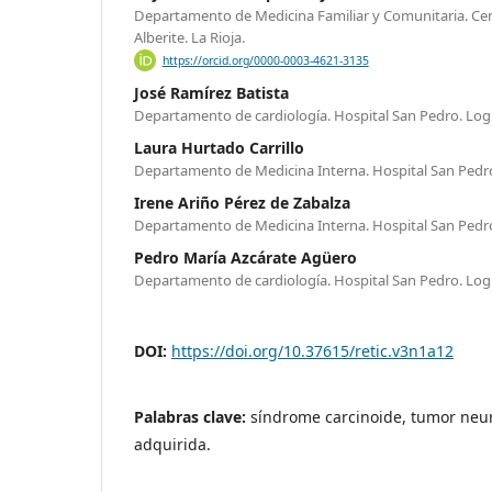
Departamento de Medicina Familiar y Comunitaria. Cent
Alberite. La Rioja.
https://orcid.org/0000-0003-4621-3135
José Ramírez Batista
Departamento de cardiología. Hospital San Pedro. Logr
Laura Hurtado Carrillo
Departamento de Medicina Interna. Hospital San Pedro
Irene Ariño Pérez de Zabalza
Departamento de Medicina Interna. Hospital San Pedro
Pedro María Azcárate Agüero
Departamento de cardiología. Hospital San Pedro. Logr
DOI:
https://doi.org/10.37615/retic.v3n1a12
Palabras clave:
síndrome carcinoide, tumor neur
adquirida.