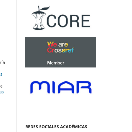
ría
as
te
as
REDES SOCIALES ACADÉMICAS