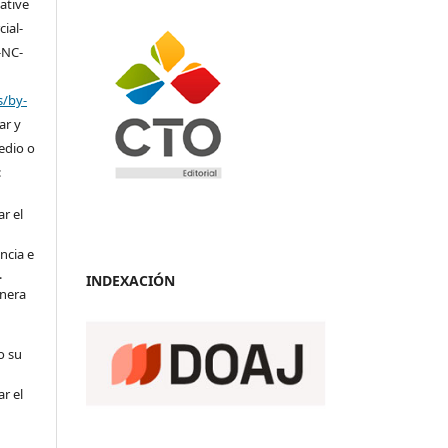
eative
ial-
-NC-
s/by-
ar y
medio o
:
r el
ncia e
.
INDEXACIÓN
anera
o su
r el