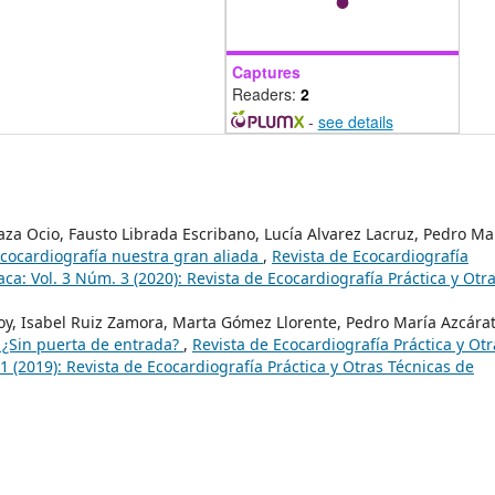
Captures
Readers:
2
-
see details
aza Ocio, Fausto Librada Escribano, Lucía Alvarez Lacruz, Pedro Ma
ecocardiografía nuestra gran aliada
,
Revista de Ecocardiografía
ca: Vol. 3 Núm. 3 (2020): Revista de Ecocardiografía Práctica y Otr
 Roy, Isabel Ruiz Zamora, Marta Gómez Llorente, Pedro María Azcára
. ¿Sin puerta de entrada?
,
Revista de Ecocardiografía Práctica y Otr
 (2019): Revista de Ecocardiografía Práctica y Otras Técnicas de