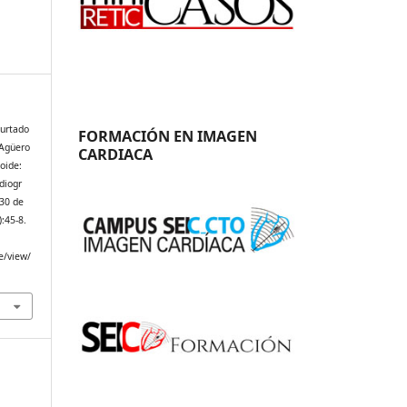
Hurtado
FORMACIÓN EN IMAGEN
 Agüero
CARDIACA
oide:
diogr
 30 de
):45-8.
e/view/