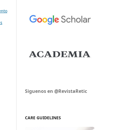
ento
as
Siguenos en @RevistaRetic
CARE GUIDELINES