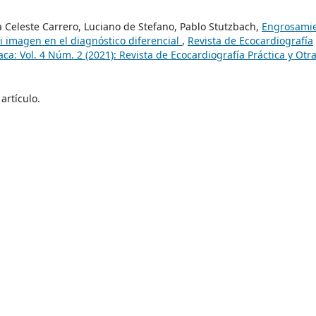
ia Celeste Carrero, Luciano de Stefano, Pablo Stutzbach,
Engrosami
ti imagen en el diagnóstico diferencial
,
Revista de Ecocardiografía
ca: Vol. 4 Núm. 2 (2021): Revista de Ecocardiografía Práctica y Otr
artículo.