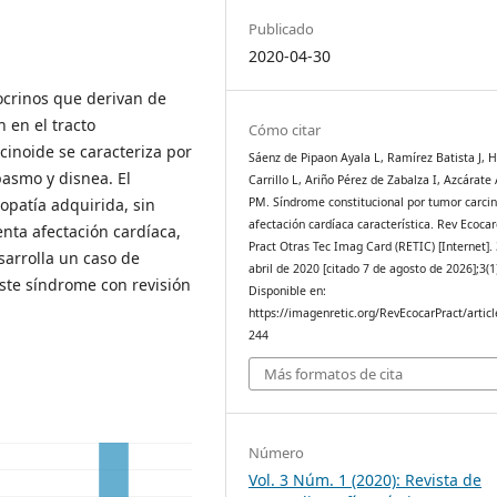
Publicado
2020-04-30
crinos que derivan de
 en el tracto
Cómo citar
rcinoide se caracteriza por
Sáenz de Pipaon Ayala L, Ramírez Batista J, 
pasmo y disnea. El
Carrillo L, Ariño Pérez de Zabalza I, Azcárate
PM. Síndrome constitucional por tumor carcin
opatía adquirida, sin
afectación cardíaca característica. Rev Ecocar
nta afectación cardíaca,
Pract Otras Tec Imag Card (RETIC) [Internet].
sarrolla un caso de
abril de 2020 [citado 7 de agosto de 2026];3(1
ste síndrome con revisión
Disponible en:
https://imagenretic.org/RevEcocarPract/articl
244
Más formatos de cita
Número
Vol. 3 Núm. 1 (2020): Revista de