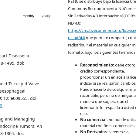
RETIC se distribuye bajo la licencia Cr
Commons Reconocimiento-NoComerc
SinDerivadas 4.0 Internacional (CC BY
|
monthly
yearly
ND 4.0)
https://creativecommons.org/license
nc-nd/4.0
que permite compartir, copi
redistribuir el material en cualquier 
formato, bajo los siguientes términos
eart Disease: a
8-1495. doi:
Reconocimiento:
debe otorga
crédito correspondiente,
proporcionar un enlace a la lice
indicar si se realizaron cambios
noid Tricuspid Valve
Puede hacerlo de cualquier m
nsesophageal
razonable, pero no de ninguna
 12: e009555. doi:
manera que sugiera que el
55
licenciante lo respalda a usted 
uso.
sing and Managing
No comercial:
no puede utiliza
material con fines comerciales.
endocrine Tumors: An
No Derivados:
si remezcla,
8-1304. doi: