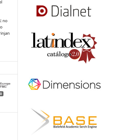
el
:
no
 o
rinjan
0