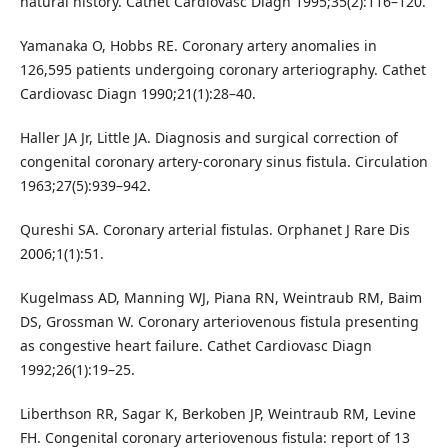
natural history. Cathet Cardiovasc Diagn 1995;35(2):116–120.
Yamanaka O, Hobbs RE. Coronary artery anomalies in
126,595 patients undergoing coronary arteriography. Cathet
Cardiovasc Diagn 1990;21(1):28–40.
Haller JA Jr, Little JA. Diagnosis and surgical correction of
congenital coronary artery-coronary sinus fistula. Circulation
1963;27(5):939–942.
Qureshi SA. Coronary arterial fistulas. Orphanet J Rare Dis
2006;1(1):51.
Kugelmass AD, Manning WJ, Piana RN, Weintraub RM, Baim
DS, Grossman W. Coronary arteriovenous fistula presenting
as congestive heart failure. Cathet Cardiovasc Diagn
1992;26(1):19–25.
Liberthson RR, Sagar K, Berkoben JP, Weintraub RM, Levine
FH. Congenital coronary arteriovenous fistula: report of 13