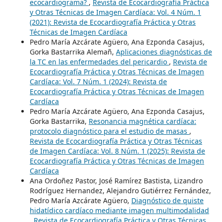
ecocardiograma?
,
Revista de Ecocardiografía Práctica
y Otras Técnicas de Imagen Cardíaca: Vol. 4 Núm. 1
(2021): Revista de Ecocardiografía Práctica y Otras
Técnicas de Imagen Cardíaca
Pedro María Azcárate Agüero, Ana Ezponda Casajus,
Gorka Bastarrika Alemañ,
Aplicaciones diagnósticas de
la TC en las enfermedades del pericardio
,
Revista de
Ecocardiografía Práctica y Otras Técnicas de Imagen
Cardíaca: Vol. 7 Núm. 1 (2024): Revista de
Ecocardiografía Práctica y Otras Técnicas de Imagen
Cardíaca
Pedro María Azcárate Agüero, Ana Ezponda Casajus,
Gorka Bastarrika,
Resonancia magnética cardíaca:
protocolo diagnóstico para el estudio de masas
,
Revista de Ecocardiografía Práctica y Otras Técnicas
de Imagen Cardíaca: Vol. 8 Núm. 1 (2025): Revista de
Ecocardiografía Práctica y Otras Técnicas de Imagen
Cardíaca
Ana Ordoñez Pastor, José Ramírez Bastista, Lizandro
Rodríguez Hernandez, Alejandro Gutiérrez Fernández,
Pedro María Azcárate Agüero,
Diagnóstico de quiste
hidatídico cardíaco mediante imagen multimodalidad
,
Revista de Ecocardiografía Práctica y Otras Técnicas