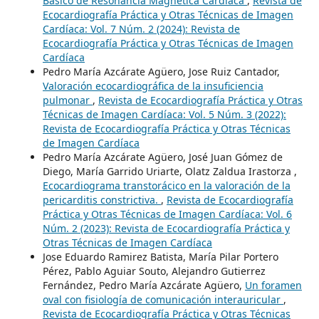
Básico de Resonancia Magnética Cardíaca
,
Revista de
Ecocardiografía Práctica y Otras Técnicas de Imagen
Cardíaca: Vol. 7 Núm. 2 (2024): Revista de
Ecocardiografía Práctica y Otras Técnicas de Imagen
Cardíaca
Pedro María Azcárate Agüero, Jose Ruiz Cantador,
Valoración ecocardiográfica de la insuficiencia
pulmonar
,
Revista de Ecocardiografía Práctica y Otras
Técnicas de Imagen Cardíaca: Vol. 5 Núm. 3 (2022):
Revista de Ecocardiografía Práctica y Otras Técnicas
de Imagen Cardíaca
Pedro María Azcárate Agüero, José Juan Gómez de
Diego, María Garrido Uriarte, Olatz Zaldua Irastorza ,
Ecocardiograma transtorácico en la valoración de la
pericarditis constrictiva.
,
Revista de Ecocardiografía
Práctica y Otras Técnicas de Imagen Cardíaca: Vol. 6
Núm. 2 (2023): Revista de Ecocardiografía Práctica y
Otras Técnicas de Imagen Cardíaca
Jose Eduardo Ramirez Batista, María Pilar Portero
Pérez, Pablo Aguiar Souto, Alejandro Gutierrez
Fernández, Pedro María Azcárate Agüero,
Un foramen
oval con fisiología de comunicación interauricular
,
Revista de Ecocardiografía Práctica y Otras Técnicas