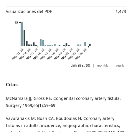
Visualizaciones del PDF
1,473
45
May 01 '22
May 04 '22
May 07 '22
May 10 '22
May 13 '22
May 16 '22
May 19 '22
May 22 '22
May 25 '22
May 28 '22
|
|
daily (first 30)
monthly
yearly
Citas
McNamara JJ, Gross RE. Congenital coronary artery fistula.
Surgery 1969;65(1):59–69.
Vavuranakis M, Bush CA, Boudoulas H. Coronary artery
fistulas in adults: incidence, angiographic characteristics,