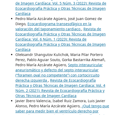
de Imagen Cardíaca: Vol. 5 Núm. 3 (2022): Revista de
Ecocardiografía Práctica y Otras Técnicas de Imagen
Cardíaca
Pedro María Azcárate Agüero, José Juan Gomez de
Diego,
Ecocardiograma transesofágico en la
valoración del taponamiento cardiaco
,
Revista de
Ecocardiografía Práctica y Otras Técnicas de Imagen
Cardíaca: Vol. 6 Núm. 1 (2023): Revista de
Ecocardiografía Práctica y Otras Técnicas de Imagen
Cardíaca
Oleksandr Shangutov Kulichok, Maria Pilar Portero
Perez, Pablo Aguiar Souto, Gorka Bastarrika Alemañ,
Pedro María Azcárate Agüero,
Septo interauricular
aneurismático y defecto del septo interauricular
(“foramen oval no competente”) con cortocircuito
derecha izquierda
,
Revista de Ecocardiografía
Práctica y Otras Técnicas de Imagen Cardíaca: Vol. 4
Núm. 2 (2021): Revista de Ecocardiografía Práctica y
Otras Técnicas de Imagen Cardíaca
Javier Ibero Valencia, Isabel Ruiz Zamora, Luis Javier
Alonso, Pedro María Azcárate Agüero,
¿Qué tengo que
saber para medir bien el ventrículo derecho por