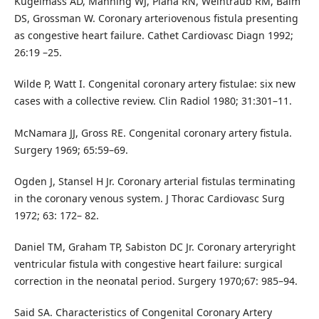
Kugelmass AD, Manning WJ, Piana RN, Weintraub RM, Baim
DS, Grossman W. Coronary arteriovenous fistula presenting
as congestive heart failure. Cathet Cardiovasc Diagn 1992;
26:19 –25.
Wilde P, Watt I. Congenital coronary artery fistulae: six new
cases with a collective review. Clin Radiol 1980; 31:301–11.
McNamara JJ, Gross RE. Congenital coronary artery fistula.
Surgery 1969; 65:59–69.
Ogden J, Stansel H Jr. Coronary arterial fistulas terminating
in the coronary venous system. J Thorac Cardiovasc Surg
1972; 63: 172– 82.
Daniel TM, Graham TP, Sabiston DC Jr. Coronary arteryright
ventricular fistula with congestive heart failure: surgical
correction in the neonatal period. Surgery 1970;67: 985–94.
Said SA. Characteristics of Congenital Coronary Artery