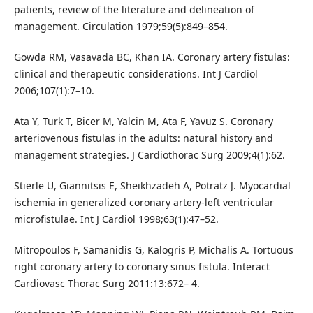
patients, review of the literature and delineation of
management. Circulation 1979;59(5):849–854.
Gowda RM, Vasavada BC, Khan IA. Coronary artery fistulas:
clinical and therapeutic considerations. Int J Cardiol
2006;107(1):7–10.
Ata Y, Turk T, Bicer M, Yalcin M, Ata F, Yavuz S. Coronary
arteriovenous fistulas in the adults: natural history and
management strategies. J Cardiothorac Surg 2009;4(1):62.
Stierle U, Giannitsis E, Sheikhzadeh A, Potratz J. Myocardial
ischemia in generalized coronary artery-left ventricular
microfistulae. Int J Cardiol 1998;63(1):47–52.
Mitropoulos F, Samanidis G, Kalogris P, Michalis A. Tortuous
right coronary artery to coronary sinus fistula. Interact
Cardiovasc Thorac Surg 2011:13:672– 4.