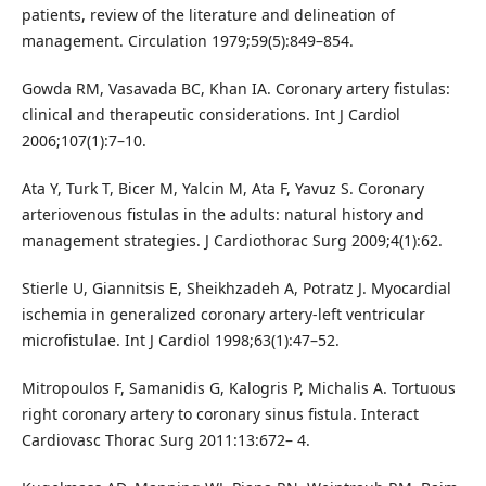
patients, review of the literature and delineation of
management. Circulation 1979;59(5):849–854.
Gowda RM, Vasavada BC, Khan IA. Coronary artery fistulas:
clinical and therapeutic considerations. Int J Cardiol
2006;107(1):7–10.
Ata Y, Turk T, Bicer M, Yalcin M, Ata F, Yavuz S. Coronary
arteriovenous fistulas in the adults: natural history and
management strategies. J Cardiothorac Surg 2009;4(1):62.
Stierle U, Giannitsis E, Sheikhzadeh A, Potratz J. Myocardial
ischemia in generalized coronary artery-left ventricular
microfistulae. Int J Cardiol 1998;63(1):47–52.
Mitropoulos F, Samanidis G, Kalogris P, Michalis A. Tortuous
right coronary artery to coronary sinus fistula. Interact
Cardiovasc Thorac Surg 2011:13:672– 4.