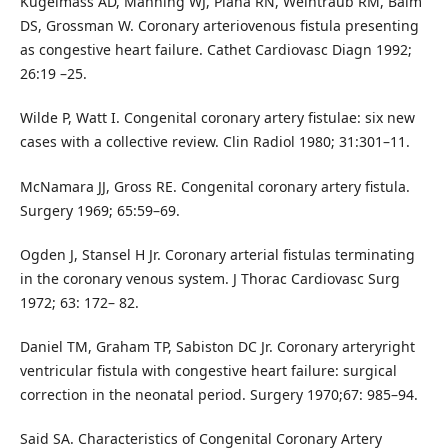
Kugelmass AD, Manning WJ, Piana RN, Weintraub RM, Baim
DS, Grossman W. Coronary arteriovenous fistula presenting
as congestive heart failure. Cathet Cardiovasc Diagn 1992;
26:19 –25.
Wilde P, Watt I. Congenital coronary artery fistulae: six new
cases with a collective review. Clin Radiol 1980; 31:301–11.
McNamara JJ, Gross RE. Congenital coronary artery fistula.
Surgery 1969; 65:59–69.
Ogden J, Stansel H Jr. Coronary arterial fistulas terminating
in the coronary venous system. J Thorac Cardiovasc Surg
1972; 63: 172– 82.
Daniel TM, Graham TP, Sabiston DC Jr. Coronary arteryright
ventricular fistula with congestive heart failure: surgical
correction in the neonatal period. Surgery 1970;67: 985–94.
Said SA. Characteristics of Congenital Coronary Artery