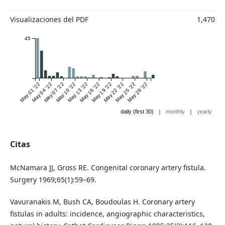
Visualizaciones del PDF
1,470
45
May 01 '22
May 04 '22
May 07 '22
May 10 '22
May 13 '22
May 16 '22
May 19 '22
May 22 '22
May 25 '22
May 28 '22
|
|
daily (first 30)
monthly
yearly
Citas
McNamara JJ, Gross RE. Congenital coronary artery fistula.
Surgery 1969;65(1):59–69.
Vavuranakis M, Bush CA, Boudoulas H. Coronary artery
fistulas in adults: incidence, angiographic characteristics,