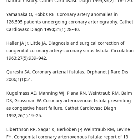
natural history. Cathet Cardiovasc Diagn 1995;35(2):116–120.
Yamanaka O, Hobbs RE. Coronary artery anomalies in
126,595 patients undergoing coronary arteriography. Cathet
Cardiovasc Diagn 1990;21(1):28–40.
Haller JA Jr, Little JA. Diagnosis and surgical correction of
congenital coronary artery-coronary sinus fistula. Circulation
1963;27(5):939–942.
Qureshi SA. Coronary arterial fistulas. Orphanet J Rare Dis
2006;1(1):51.
Kugelmass AD, Manning WJ, Piana RN, Weintraub RM, Baim
DS, Grossman W. Coronary arteriovenous fistula presenting
as congestive heart failure. Cathet Cardiovasc Diagn
1992;26(1):19–25.
Liberthson RR, Sagar K, Berkoben JP, Weintraub RM, Levine
FH. Congenital coronary arteriovenous fistula: report of 13