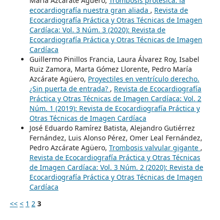
María Azcárate Agüero,
Trombosis protésica: la
ecocardiografía nuestra gran aliada
,
Revista de
Ecocardiografía Práctica y Otras Técnicas de Imagen
Cardíaca: Vol. 3 Núm. 3 (2020): Revista de
Ecocardiografía Práctica y Otras Técnicas de Imagen
Cardíaca
Guillermo Pinillos Francia, Laura Álvarez Roy, Isabel
Ruiz Zamora, Marta Gómez Llorente, Pedro María
Azcárate Agüero,
Proyectiles en ventrículo derecho.
¿Sin puerta de entrada?
,
Revista de Ecocardiografía
Práctica y Otras Técnicas de Imagen Cardíaca: Vol. 2
Núm. 1 (2019): Revista de Ecocardiografía Práctica y
Otras Técnicas de Imagen Cardíaca
José Eduardo Ramírez Batista, Alejandro Gutiérrez
Fernández, Luis Alonso Pérez, Omer Leal Fernández,
Pedro Azcárate Agüero,
Trombosis valvular gigante
,
Revista de Ecocardiografía Práctica y Otras Técnicas
de Imagen Cardíaca: Vol. 3 Núm. 2 (2020): Revista de
Ecocardiografía Práctica y Otras Técnicas de Imagen
Cardíaca
<<
<
1
2
3