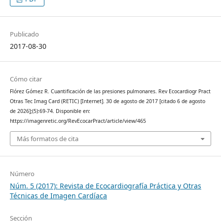
Publicado
2017-08-30
Cómo citar
Flórez Gómez R. Cuantificación de las presiones pulmonares. Rev Ecocardiogr Pract
Otras Tec Imag Card (RETIC) [Internet]. 30 de agosto de 2017 [citado 6 de agosto
de 2026];(5):69-74. Disponible en:
https://imagenretic.org/RevEcocarPract/article/view/465
Más formatos de cita
Número
Núm. 5 (2017): Revista de Ecocardiografía Práctica y Otras
Técnicas de Imagen Cardíaca
Sección