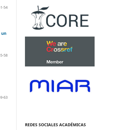
51-54
e un
55-58
59-63
REDES SOCIALES ACADÉMICAS