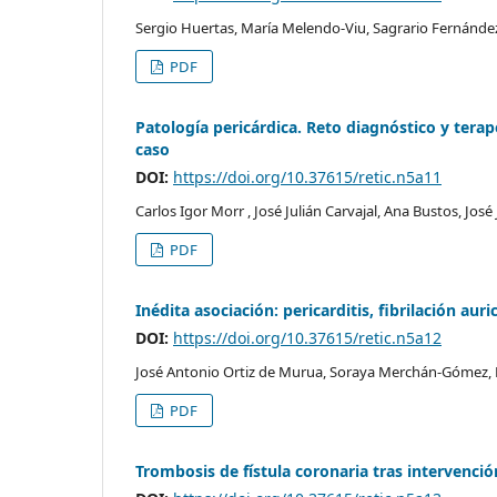
Sergio Huertas, María Melendo-Viu, Sagrario Fernánde
PDF
Patología pericárdica. Reto diagnóstico y tera
caso
DOI:
https://doi.org/10.37615/retic.n5a11
Carlos Igor Morr , José Julián Carvajal, Ana Bustos, Jo
PDF
Inédita asociación: pericarditis, fibrilación auri
DOI:
https://doi.org/10.37615/retic.n5a12
José Antonio Ortiz de Murua, Soraya Merchán-Gómez, Ma
PDF
Trombosis de fístula coronaria tras intervenció