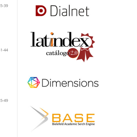
35-39
41-44
45-49