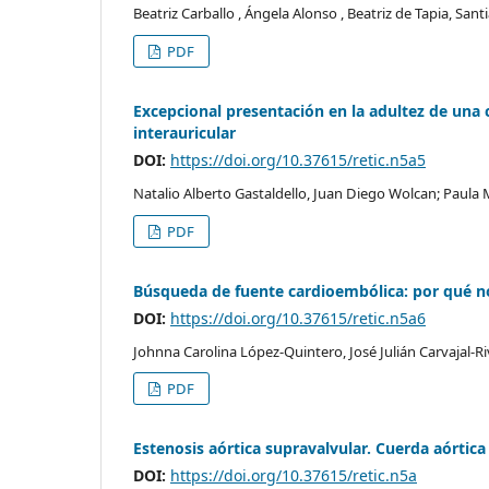
Beatriz Carballo , Ángela Alonso , Beatriz de Tapia, Sa
PDF
Excepcional presentación en la adultez de una 
interauricular
DOI:
https://doi.org/10.37615/retic.n5a5
Natalio Alberto Gastaldello, Juan Diego Wolcan; Paula M
PDF
Búsqueda de fuente cardioembólica: por qué no
DOI:
https://doi.org/10.37615/retic.n5a6
Johnna Carolina López-Quintero, José Julián Carvajal-R
PDF
Estenosis aórtica supravalvular. Cuerda aórtica
DOI:
https://doi.org/10.37615/retic.n5a