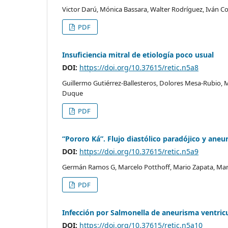
Victor Darú, Mónica Bassara, Walter Rodríguez, Iván C
PDF
Insuficiencia mitral de etiología poco usual
DOI:
https://doi.org/10.37615/retic.n5a8
Guillermo Gutiérrez-Ballesteros, Dolores Mesa-Rubio, M
Duque
PDF
“Pororo Ká”. Flujo diastólico paradójico y aneu
DOI:
https://doi.org/10.37615/retic.n5a9
Germán Ramos G, Marcelo Potthoff, Mario Zapata, Manu
PDF
Infección por Salmonella de aneurisma ventric
DOI:
https://doi.org/10.37615/retic.n5a10