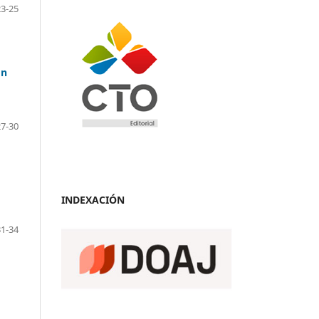
23-25
ón
27-30
INDEXACIÓN
31-34