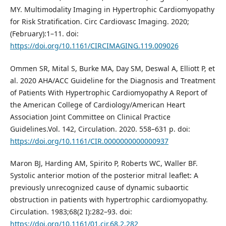
MY. Multimodality Imaging in Hypertrophic Cardiomyopathy
for Risk Stratification. Circ Cardiovasc Imaging. 2020;
(February):1–11. doi:
https://doi.org/10.1161/CIRCIMAGING.119.009026
Ommen SR, Mital S, Burke MA, Day SM, Deswal A, Elliott P, et
al. 2020 AHA/ACC Guideline for the Diagnosis and Treatment
of Patients With Hypertrophic Cardiomyopathy A Report of
the American College of Cardiology/American Heart
Association Joint Committee on Clinical Practice
Guidelines.Vol. 142, Circulation. 2020. 558–631 p. doi:
https://doi.org/10.1161/CIR.0000000000000937
Maron BJ, Harding AM, Spirito P, Roberts WC, Waller BF.
Systolic anterior motion of the posterior mitral leaflet: A
previously unrecognized cause of dynamic subaortic
obstruction in patients with hypertrophic cardiomyopathy.
Circulation. 1983;68(2 I):282–93. doi:
https://doi.org/10.1161/01.cir.68.2.282