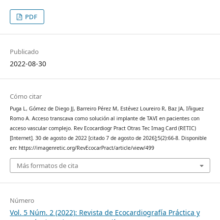
PDF
Publicado
2022-08-30
Cómo citar
Puga L, Gómez de Diego JJ, Barreiro Pérez M, Estévez Loureiro R, Baz JA, Iñiguez
Romo A. Acceso transcava como solución al implante de TAVI en pacientes con
acceso vascular complejo. Rev Ecocardiogr Pract Otras Tec Imag Card (RETIC)
[Internet]. 30 de agosto de 2022 [citado 7 de agosto de 2026];5(2):66-8. Disponible
en: https://imagenretic.org/RevEcocarPract/article/view/499
Más formatos de cita
Número
Vol. 5 Núm. 2 (2022): Revista de Ecocardiografía Práctica y