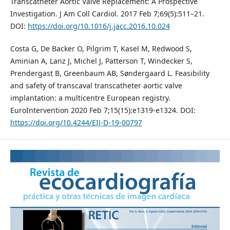
Transcatheter Aortic Valve Replacement: A Prospective
Investigation. J Am Coll Cardiol. 2017 Feb 7;69(5):511–21.
DOI:
https://doi.org/10.1016/j.jacc.2016.10.024
Costa G, De Backer O, Pilgrim T, Kasel M, Redwood S,
Aminian A, Lanz J, Michel J, Patterson T, Windecker S,
Prendergast B, Greenbaum AB, Søndergaard L. Feasibility
and safety of transcaval transcatheter aortic valve
implantation: a multicentre European registry.
EuroIntervention 2020 Feb 7;15(15):e1319-e1324. DOI:
https://doi.org/10.4244/EIJ-D-19-00797