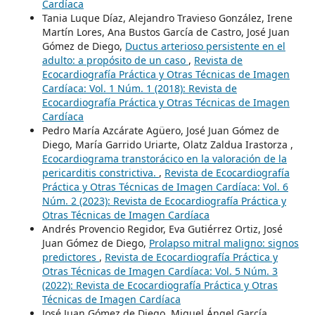
Cardíaca
Tania Luque Díaz, Alejandro Travieso González, Irene
Martín Lores, Ana Bustos García de Castro, José Juan
Gómez de Diego,
Ductus arterioso persistente en el
adulto: a propósito de un caso
,
Revista de
Ecocardiografía Práctica y Otras Técnicas de Imagen
Cardíaca: Vol. 1 Núm. 1 (2018): Revista de
Ecocardiografía Práctica y Otras Técnicas de Imagen
Cardíaca
Pedro María Azcárate Agüero, José Juan Gómez de
Diego, María Garrido Uriarte, Olatz Zaldua Irastorza ,
Ecocardiograma transtorácico en la valoración de la
pericarditis constrictiva.
,
Revista de Ecocardiografía
Práctica y Otras Técnicas de Imagen Cardíaca: Vol. 6
Núm. 2 (2023): Revista de Ecocardiografía Práctica y
Otras Técnicas de Imagen Cardíaca
Andrés Provencio Regidor, Eva Gutiérrez Ortiz, José
Juan Gómez de Diego,
Prolapso mitral maligno: signos
predictores
,
Revista de Ecocardiografía Práctica y
Otras Técnicas de Imagen Cardíaca: Vol. 5 Núm. 3
(2022): Revista de Ecocardiografía Práctica y Otras
Técnicas de Imagen Cardíaca
José Juan Gómez de Diego, Miguel Ángel García