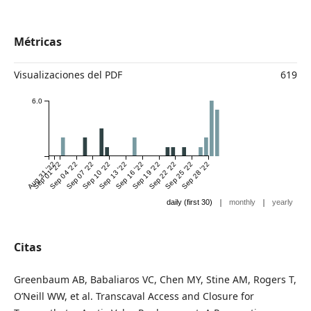
Métricas
Visualizaciones del PDF
619
6.0
Aug 31 '22
Sep 01 '22
Sep 04 '22
Sep 07 '22
Sep 10 '22
Sep 13 '22
Sep 16 '22
Sep 19 '22
Sep 22 '22
Sep 25 '22
Sep 28 '22
|
|
daily (first 30)
monthly
yearly
Citas
Greenbaum AB, Babaliaros VC, Chen MY, Stine AM, Rogers T,
O’Neill WW, et al. Transcaval Access and Closure for