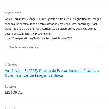
Cómo citar
García Fernández M Ángel. La inteligencia artificial en el diagnóstico por imagen
cardiaca: un camino lleno de retos, desafíos y trampas. Rev Ecocardiogr Pract
Otras Tec Imag Card (RETIC) [Internet]. 30 de diciembre de 2023 [citado 9 de
agosto de 2026];6(3):I-IV. Disponible en:
https://imagenretic.org/RevEcocarPract/article/view/636
Más formatos de cita
Número
Vol. 6 Núm. 3 (2023): Revista de Ecocardiografía Práctica y
Otras Técnicas de Imagen Cardíaca
Sección
EDITORIAL
Licencia