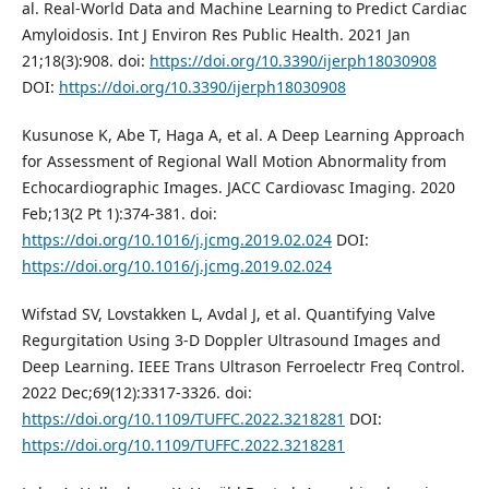
al. Real-World Data and Machine Learning to Predict Cardiac
Amyloidosis. Int J Environ Res Public Health. 2021 Jan
21;18(3):908. doi:
https://doi.org/10.3390/ijerph18030908
DOI:
https://doi.org/10.3390/ijerph18030908
Kusunose K, Abe T, Haga A, et al. A Deep Learning Approach
for Assessment of Regional Wall Motion Abnormality from
Echocardiographic Images. JACC Cardiovasc Imaging. 2020
Feb;13(2 Pt 1):374-381. doi:
https://doi.org/10.1016/j.jcmg.2019.02.024
DOI:
https://doi.org/10.1016/j.jcmg.2019.02.024
Wifstad SV, Lovstakken L, Avdal J, et al. Quantifying Valve
Regurgitation Using 3-D Doppler Ultrasound Images and
Deep Learning. IEEE Trans Ultrason Ferroelectr Freq Control.
2022 Dec;69(12):3317-3326. doi:
https://doi.org/10.1109/TUFFC.2022.3218281
DOI:
https://doi.org/10.1109/TUFFC.2022.3218281