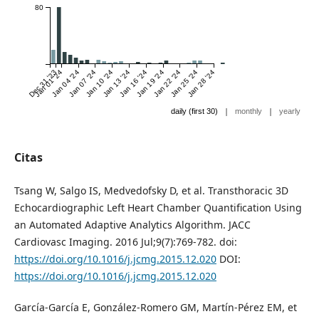
80
Dec 31 '23
Jan 01 '24
Jan 04 '24
Jan 07 '24
Jan 10 '24
Jan 13 '24
Jan 16 '24
Jan 19 '24
Jan 22 '24
Jan 25 '24
Jan 28 '24
|
|
daily (first 30)
monthly
yearly
Citas
Tsang W, Salgo IS, Medvedofsky D, et al. Transthoracic 3D
Echocardiographic Left Heart Chamber Quantification Using
an Automated Adaptive Analytics Algorithm. JACC
Cardiovasc Imaging. 2016 Jul;9(7):769-782. doi:
https://doi.org/10.1016/j.jcmg.2015.12.020
DOI:
https://doi.org/10.1016/j.jcmg.2015.12.020
García-García E, González-Romero GM, Martín-Pérez EM, et