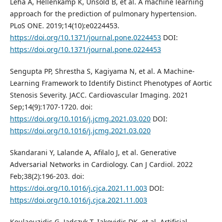
Leha A, Hellenkamp K, Unsöld B, et al. A machine learning
approach for the prediction of pulmonary hypertension.
PLoS ONE. 2019;14(10):e0224453.
https://doi.org/10.1371/journal.pone.0224453
DOI:
https://doi.org/10.1371/journal.pone.0224453
Sengupta PP, Shrestha S, Kagiyama N, et al. A Machine-
Learning Framework to Identify Distinct Phenotypes of Aortic
Stenosis Severity. JACC. Cardiovascular Imaging. 2021
Sep;14(9):1707-1720. doi:
https://doi.org/10.1016/j.jcmg.2021.03.020
DOI:
https://doi.org/10.1016/j.jcmg.2021.03.020
Skandarani Y, Lalande A, Afilalo J, et al. Generative
Adversarial Networks in Cardiology. Can J Cardiol. 2022
Feb;38(2):196-203. doi:
https://doi.org/10.1016/j.cjca.2021.11.003
DOI:
https://doi.org/10.1016/j.cjca.2021.11.003
Koulaouzidis G, Jadczyk T, Iakovidis DK, et al. Artificial