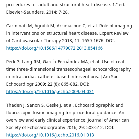
procedures for adult and structural heart disease. 1.ª ed.
Elsevier-Saunders, 2014; 7-28.
Carminati M, Agnifili M, Arcidiacono C, et al. Role of imaging
in interventions on structural heart disease. Expert Review
of Cardiovascular Therapy 2013; 11: 1659-1676. DOI:
https://doi.org/10.1586/14779072.2013.854166
Perk G, Lang RM, García-Fernández MA, et al. Use of real
time three-dimensional transesophageal echocardiography
in intracardiac catheter based interventions. J Am Soc
Echocardiogr 2009; 22 (8): 865-882. DOI:
https://doi.org/10.1016/j.echo.2009.04.031
Thaden J, Sanon S, Geske J, et al. Echocardiographic and
fluoroscopic fusion imaging for procedural guidance: An
overview and early clinical experience. Journal of American
Society of Echocardiography 2016; 29: 503-512. DOI:
https://doi.org/10.1016/j.echo.2016.01.013