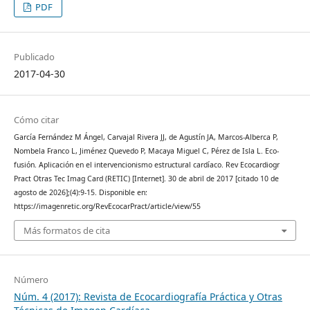
PDF
Publicado
2017-04-30
Cómo citar
García Fernández M Ángel, Carvajal Rivera JJ, de Agustín JA, Marcos-Alberca P,
Nombela Franco L, Jiménez Quevedo P, Macaya Miguel C, Pérez de Isla L. Eco-
fusión. Aplicación en el intervencionismo estructural cardíaco. Rev Ecocardiogr
Pract Otras Tec Imag Card (RETIC) [Internet]. 30 de abril de 2017 [citado 10 de
agosto de 2026];(4):9-15. Disponible en:
https://imagenretic.org/RevEcocarPract/article/view/55
Más formatos de cita
Número
Núm. 4 (2017): Revista de Ecocardiografía Práctica y Otras