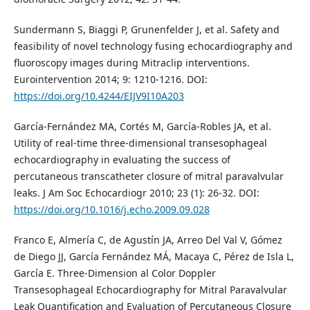
Sundermann S, Biaggi P, Grunenfelder J, et al. Safety and
feasibility of novel technology fusing echocardiography and
fluoroscopy images during Mitraclip interventions.
Eurointervention 2014; 9: 1210-1216. DOI:
https://doi.org/10.4244/EIJV9I10A203
García-Fernández MA, Cortés M, García-Robles JA, et al.
Utility of real-time three-dimensional transesophageal
echocardiography in evaluating the success of
percutaneous transcatheter closure of mitral paravalvular
leaks. J Am Soc Echocardiogr 2010; 23 (1): 26-32. DOI:
https://doi.org/10.1016/j.echo.2009.09.028
Franco E, Almería C, de Agustín JA, Arreo Del Val V, Gómez
de Diego JJ, García Fernández MÁ, Macaya C, Pérez de Isla L,
García E. Three-Dimension al Color Doppler
Transesophageal Echocardiography for Mitral Paravalvular
Leak Quantification and Evaluation of Percutaneous Closure