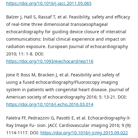
https://doi.org/10.1016/j.jacc.2011.05.065
Balzer J, Hall S, Rassaf T, et al. Feasibility, safety and efficacy
of real-time three dimensional transoesophageal
echocardiography for guiding device closure of interatrial
communications: Initial clinical experience and impact on
radiation exposure. European Journal of echocardiography
2010; 11: 1-8. DOI:
https://doi.org/10.1093/ejechocard/jep116
Jone P, Ross M, Bracken J, et al. Feasibility and safety of
using a fused echocardiography/Fluoroscopy imaging
system in patients with congenital heart disease. Journal of
American society of echocardiography 2016; 5: 13-21. DOI:
https://doi.org/10.1016/j.echo.2016.03.014
Faletra FF, Pedrazzini G, Pasotti E, et al. Echocardiography-X-
Ray Image Fu- sion. JACC Cardiovascular imaging 2016; 9 (9):
1114-1117. DOI:
https://doi.org/10.1016/j.jcmg.2015.09.022