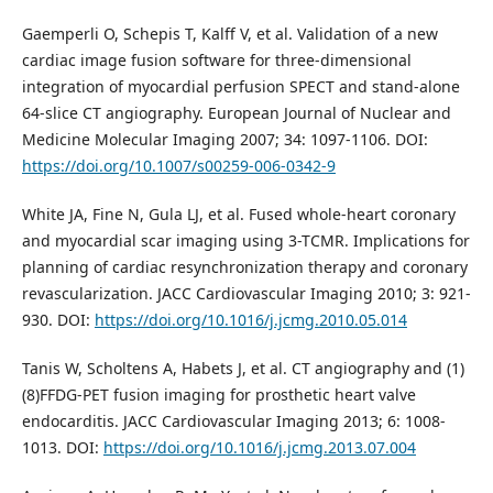
Gaemperli O, Schepis T, Kalff V, et al. Validation of a new
cardiac image fusion software for three-dimensional
integration of myocardial perfusion SPECT and stand-alone
64-slice CT angiography. European Journal of Nuclear and
Medicine Molecular Imaging 2007; 34: 1097-1106. DOI:
https://doi.org/10.1007/s00259-006-0342-9
White JA, Fine N, Gula LJ, et al. Fused whole-heart coronary
and myocardial scar imaging using 3-TCMR. Implications for
planning of cardiac resynchronization therapy and coronary
revascularization. JACC Cardiovascular Imaging 2010; 3: 921-
930. DOI:
https://doi.org/10.1016/j.jcmg.2010.05.014
Tanis W, Scholtens A, Habets J, et al. CT angiography and (1)
(8)FFDG-PET fusion imaging for prosthetic heart valve
endocarditis. JACC Cardiovascular Imaging 2013; 6: 1008-
1013. DOI:
https://doi.org/10.1016/j.jcmg.2013.07.004