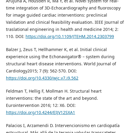
Arujuna A, Housden R, Ma Y, et al. Novel system for real-
time integration of 3D-Echocardiography and fluoroscopy
for image guided cardiac interventions: preclinical
Validation and clinical feasibility evaluation. IEEE Journal of
traslational engineering in health and medicine 2014; 2:
110. DOI:
https://doi.org/10.1109/JTEHM.2014.2303799
Balzer J, Zeus T, Hellhammer K, et al. Initial clinical
experience using the Echonavigator® – system during
structural heart disease interventions. World Journal of
Cardiology2015; 7 (9): 562-570. DOI:
https://doi.org/10.4330/wjc.v7.i9.562
Feldman T, Hellig F, Mollman H. Structural heart
interventions: the state of the art and beyond.
Eurointervention 2016; 12: X6. DOI:
https://doi.org/10.4244/EIJV12SXA1
Palacios I, Arzamendi D. Intervencionismo en cardiopatía
estructural. Más allá de la terapia valvular transcateter.