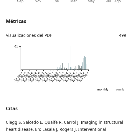
Métricas
Visualizaciones del PDF
499
61
Jul 2017
Jan 2018
Jul 2018
Jan 2019
Jul 2019
Jan 2020
Jul 2020
Jan 2021
Jul 2021
Jan 2022
Jul 2022
Jan 2023
Jul 2023
Jan 2024
Jul 2024
Jan 2025
Jul 2025
Jan 2026
Jul 2026
Jan 2027
|
monthly
yearly
Citas
Clegg S, Salcedo E, Quaife R, Carrol J. Imaging in structural
heart disease. En: Lasala J, Rogers J. Interventional