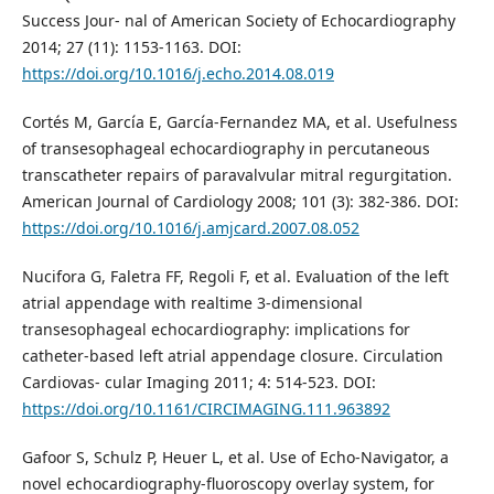
Success Jour- nal of American Society of Echocardiography
2014; 27 (11): 1153-1163. DOI:
https://doi.org/10.1016/j.echo.2014.08.019
Cortés M, García E, García-Fernandez MA, et al. Usefulness
of transesophageal echocardiography in percutaneous
transcatheter repairs of paravalvular mitral regurgitation.
American Journal of Cardiology 2008; 101 (3): 382-386. DOI:
https://doi.org/10.1016/j.amjcard.2007.08.052
Nucifora G, Faletra FF, Regoli F, et al. Evaluation of the left
atrial appendage with realtime 3-dimensional
transesophageal echocardiography: implications for
catheter-based left atrial appendage closure. Circulation
Cardiovas- cular Imaging 2011; 4: 514-523. DOI:
https://doi.org/10.1161/CIRCIMAGING.111.963892
Gafoor S, Schulz P, Heuer L, et al. Use of Echo-Navigator, a
novel echocardiography-fluoroscopy overlay system, for