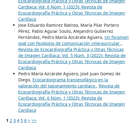
Ecocardiografía Práctica y Otras Técnicas de Imagen
Cardíaca: Vol. 6 Núm. 1 (2023): Revista de
Ecocardiografía Práctica y Otras Técnicas de Imagen
Cardíaca
Jose Eduardo Ramirez Batista, María Pilar Portero
Pérez, Pablo Aguiar Souto, Alejandro Gutierrez
Fernández, Pedro María Azcárate Agüero,
Un foramen
oval con fisiología de comunicación interauricular
,
Revista de Ecocardiografía Práctica y Otras Técnicas
de Imagen Cardíaca: Vol. 5 Núm. 3 (2022): Revista de
Ecocardiografía Práctica y Otras Técnicas de Imagen
Cardíaca
Pedro María Azcárate Agüero, José Juan Gomez de
Diego,
Ecocardiograma transesofágico en la
valoración del taponamiento cardiaco
,
Revista de
Ecocardiografía Práctica y Otras Técnicas de Imagen
Cardíaca: Vol. 6 Núm. 1 (2023): Revista de
Ecocardiografía Práctica y Otras Técnicas de Imagen
Cardíaca
1
2
3
4
5
6
>
>>