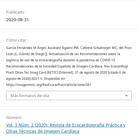
Publicado
2020-08-31
Cómo citar
García Fernández M Ángel, Azcárate Agüero PM, Cabrera Schulmeyer MC, del Pozo
León JL, Gómez de Diego JJ. Actualización de las Recomendaciones sobre la
logística de uso de la ecocardiografía durante la pandemia de COVID-19.
Recomendaciones de la Sociedad Española de Imagen Cardíaca. Rev Ecocardiogr
Pract Otras Tec Imag Card (RETIC) [Internet]. 31 de agosto de 2020 [citado 6 de
agosto de 2026];3(2):1-5. Disponible en:
https://imagenretic.org/RevEcocarPract/article/view/281
Más formatos de cita
Número
Vol. 3 Núm. 2 (2020): Revista de Ecocardiografía Práctica y
Otras Técnicas de Imagen Cardíaca