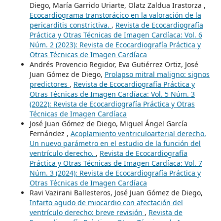
Diego, María Garrido Uriarte, Olatz Zaldua Irastorza ,
Ecocardiograma transtorácico en la valoración de la
pericarditis constrictiva.
,
Revista de Ecocardiografía
Práctica y Otras Técnicas de Imagen Cardíaca: Vol. 6
Núm. 2 (2023): Revista de Ecocardiografía Práctica y
Otras Técnicas de Imagen Cardíaca
Andrés Provencio Regidor, Eva Gutiérrez Ortiz, José
Juan Gómez de Diego,
Prolapso mitral maligno: signos
predictores
,
Revista de Ecocardiografía Práctica y
Otras Técnicas de Imagen Cardíaca: Vol. 5 Núm. 3
(2022): Revista de Ecocardiografía Práctica y Otras
Técnicas de Imagen Cardíaca
José Juan Gómez de Diego, Miguel Ángel García
Fernández ,
Acoplamiento ventriculoarterial derecho.
Un nuevo parámetro en el estudio de la función del
ventrículo derecho.
,
Revista de Ecocardiografía
Práctica y Otras Técnicas de Imagen Cardíaca: Vol. 7
Núm. 3 (2024): Revista de Ecocardiografía Práctica y
Otras Técnicas de Imagen Cardíaca
Ravi Vazirani Ballesteros, José Juan Gómez de Diego,
Infarto agudo de miocardio con afectación del
ventrículo derecho: breve revisión
,
Revista de