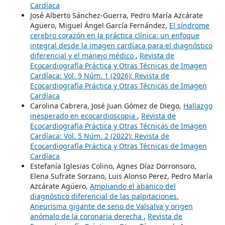
Cardíaca
José Alberto Sánchez-Guerra, Pedro María Azcárate
Agüero, Miguel Ángel García Fernández,
El síndrome
cerebro corazón en la práctica clínica: un enfoque
integral desde la imagen cardíaca para el diagnóstico
diferencial y el manejo médico
,
Revista de
Ecocardiografía Práctica y Otras Técnicas de Imagen
Cardíaca: Vol. 9 Núm. 1 (2026): Revista de
Ecocardiografía Práctica y Otras Técnicas de Imagen
Cardíaca
Carolina Cabrera, José Juan Gómez de Diego,
Hallazgo
inesperado en ecocardioscopia
,
Revista de
Ecocardiografía Práctica y Otras Técnicas de Imagen
Cardíaca: Vol. 5 Núm. 2 (2022): Revista de
Ecocardiografía Práctica y Otras Técnicas de Imagen
Cardíaca
Estefanía Iglesias Colino, Agnes Díaz Dorronsoro,
Elena Sufrate Sorzano, Luis Alonso Perez, Pedro María
Azcárate Agüero,
Ampliando el abanico del
diagnóstico diferencial de las palpitaciones.
Aneurisma gigante de seno de Valsalva y origen
anómalo de la coronaria derecha
,
Revista de