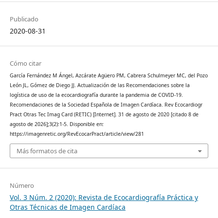
Publicado
2020-08-31
Cómo citar
García Fernández M Ángel, Azcárate Agüero PM, Cabrera Schulmeyer MC, del Pozo
León JL, Gómez de Diego JJ. Actualización de las Recomendaciones sobre la
logística de uso de la ecocardiografía durante la pandemia de COVID-19.
Recomendaciones de la Sociedad Española de Imagen Cardíaca. Rev Ecocardiogr
Pract Otras Tec Imag Card (RETIC) [Internet]. 31 de agosto de 2020 [citado 8 de
agosto de 2026];3(2):1-5. Disponible en:
https://imagenretic.org/RevEcocarPract/article/view/281
Más formatos de cita
Número
Vol. 3 Núm. 2 (2020): Revista de Ecocardiografía Práctica y
Otras Técnicas de Imagen Cardíaca