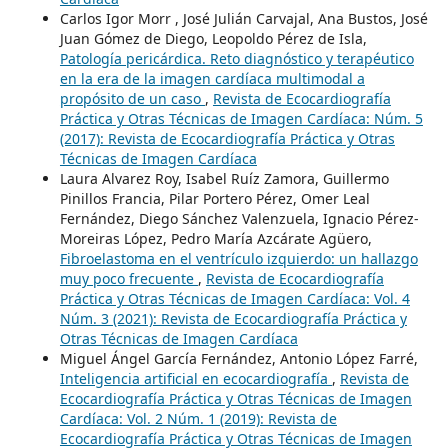
Carlos Igor Morr , José Julián Carvajal, Ana Bustos, José
Juan Gómez de Diego, Leopoldo Pérez de Isla,
Patología pericárdica. Reto diagnóstico y terapéutico
en la era de la imagen cardíaca multimodal a
propósito de un caso
,
Revista de Ecocardiografía
Práctica y Otras Técnicas de Imagen Cardíaca: Núm. 5
(2017): Revista de Ecocardiografía Práctica y Otras
Técnicas de Imagen Cardíaca
Laura Alvarez Roy, Isabel Ruíz Zamora, Guillermo
Pinillos Francia, Pilar Portero Pérez, Omer Leal
Fernández, Diego Sánchez Valenzuela, Ignacio Pérez-
Moreiras López, Pedro María Azcárate Agüero,
Fibroelastoma en el ventrículo izquierdo: un hallazgo
muy poco frecuente
,
Revista de Ecocardiografía
Práctica y Otras Técnicas de Imagen Cardíaca: Vol. 4
Núm. 3 (2021): Revista de Ecocardiografía Práctica y
Otras Técnicas de Imagen Cardíaca
Miguel Ángel García Fernández, Antonio López Farré,
Inteligencia artificial en ecocardiografía
,
Revista de
Ecocardiografía Práctica y Otras Técnicas de Imagen
Cardíaca: Vol. 2 Núm. 1 (2019): Revista de
Ecocardiografía Práctica y Otras Técnicas de Imagen