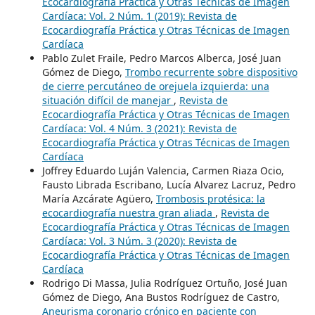
Ecocardiografía Práctica y Otras Técnicas de Imagen
Cardíaca: Vol. 2 Núm. 1 (2019): Revista de
Ecocardiografía Práctica y Otras Técnicas de Imagen
Cardíaca
Pablo Zulet Fraile, Pedro Marcos Alberca, José Juan
Gómez de Diego,
Trombo recurrente sobre dispositivo
de cierre percutáneo de orejuela izquierda: una
situación difícil de manejar
,
Revista de
Ecocardiografía Práctica y Otras Técnicas de Imagen
Cardíaca: Vol. 4 Núm. 3 (2021): Revista de
Ecocardiografía Práctica y Otras Técnicas de Imagen
Cardíaca
Joffrey Eduardo Luján Valencia, Carmen Riaza Ocio,
Fausto Librada Escribano, Lucía Alvarez Lacruz, Pedro
María Azcárate Agüero,
Trombosis protésica: la
ecocardiografía nuestra gran aliada
,
Revista de
Ecocardiografía Práctica y Otras Técnicas de Imagen
Cardíaca: Vol. 3 Núm. 3 (2020): Revista de
Ecocardiografía Práctica y Otras Técnicas de Imagen
Cardíaca
Rodrigo Di Massa, Julia Rodríguez Ortuño, José Juan
Gómez de Diego, Ana Bustos Rodríguez de Castro,
Aneurisma coronario crónico en paciente con