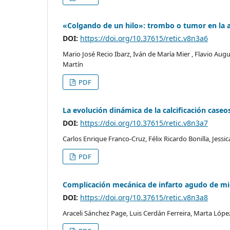
«Colgando de un hilo»: trombo o tumor en la 
DOI:
https://doi.org/10.37615/retic.v8n3a6
Mario José Recio Ibarz, Iván de María Mier , Flavio Au
Martín
PDF
La evolución dinámica de la calcificación caseo
DOI:
https://doi.org/10.37615/retic.v8n3a7
Carlos Enrique Franco-Cruz, Félix Ricardo Bonilla, Jess
PDF
Complicación mecánica de infarto agudo de mio
DOI:
https://doi.org/10.37615/retic.v8n3a8
Araceli Sánchez Page, Luis Cerdán Ferreira, Marta Ló