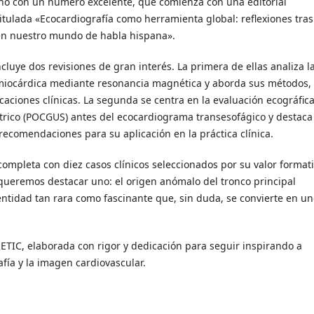
ño con un número excelente, que comienza con una editorial
itulada «Ecocardiografía como herramienta global: reflexiones tras
en nuestro mundo de habla hispana».
ncluye dos revisiones de gran interés. La primera de ellas analiza l
iocárdica mediante resonancia magnética y aborda sus métodos,
icaciones clínicas. La segunda se centra en la evaluación ecográfica
trico (POCGUS) antes del ecocardiograma transesofágico y destaca
 recomendaciones para su aplicación en la práctica clínica.
ompleta con diez casos clínicos seleccionados por su valor formati
s queremos destacar uno: el origen anómalo del tronco principal
entidad tan rara como fascinante que, sin duda, se convierte en u
RETIC, elaborada con rigor y dedicación para seguir inspirando a
fía y la imagen cardiovascular.