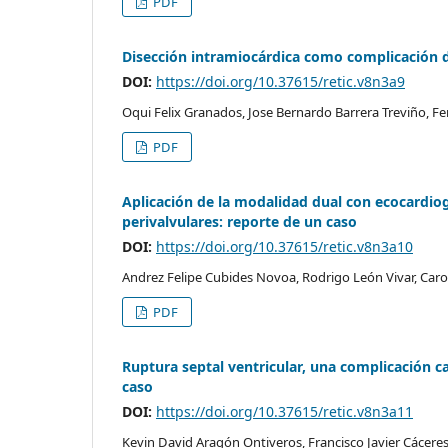
PDF
Disección intramiocárdica como complicación d
DOI:
https://doi.org/10.37615/retic.v8n3a9
Oqui Felix Granados, Jose Bernardo Barrera Treviño, 
PDF
Aplicación de la modalidad dual con ecocardiog
perivalvulares: reporte de un caso
DOI:
https://doi.org/10.37615/retic.v8n3a10
Andrez Felipe Cubides Novoa, Rodrigo León Vivar, Carol
PDF
Ruptura septal ventricular, una complicación c
caso
DOI:
https://doi.org/10.37615/retic.v8n3a11
Kevin David Aragón Ontiveros, Francisco Javier Cáceres