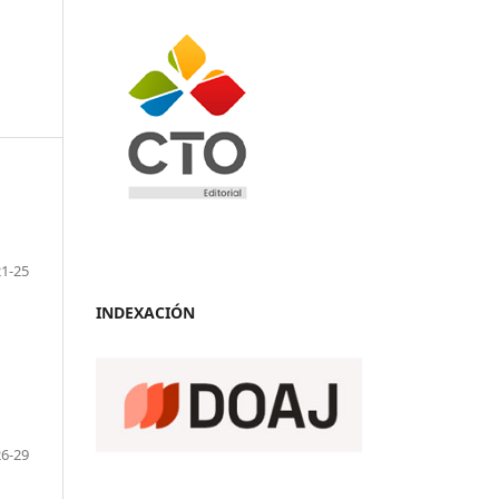
21-25
INDEXACIÓN
26-29