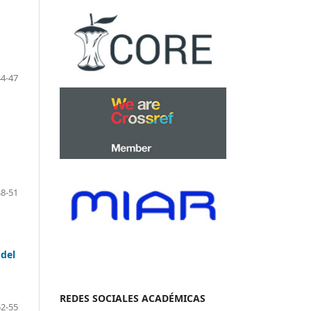
44-47
48-51
 del
REDES SOCIALES ACADÉMICAS
52-55