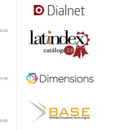
30-34
35-39
40-43