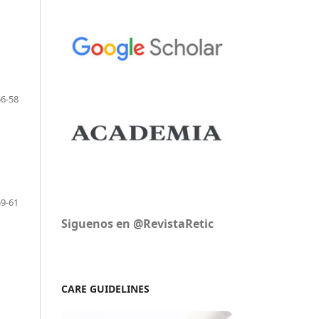
56-58
59-61
Siguenos en @RevistaRetic
CARE GUIDELINES