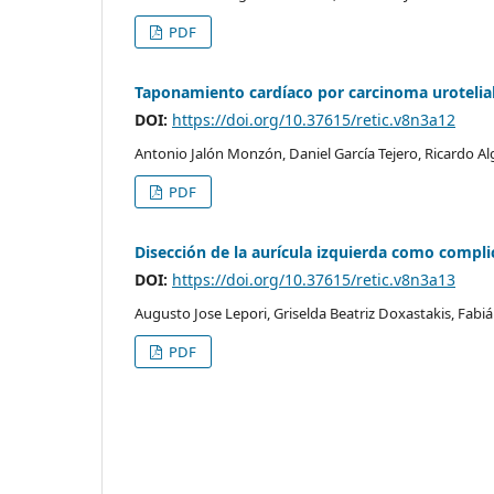
PDF
Taponamiento cardíaco por carcinoma urotelia
DOI:
https://doi.org/10.37615/retic.v8n3a12
Antonio Jalón Monzón, Daniel García Tejero, Ricardo 
PDF
Disección de la aurícula izquierda como compli
DOI:
https://doi.org/10.37615/retic.v8n3a13
Augusto Jose Lepori, Griselda Beatriz Doxastakis, Fabiá
PDF