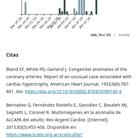
Dec 16 '25
Dec 19 '25
Dec 22 '25
Dec 25 '25
Dec 28 '25
Dec 31 '25
Jan 01 '26
Jan 04 '26
Jan 07 '26
Jan 10 '26
Jan 13 '26
|
daily (first 30)
monthly
Citas
Bland EF, White PD, Garland J. Congenital anomalies of the
coronary arteries: Report of an unusual case associated with
cardiac hypertrophy. American Heart Journal. 1933;8(6):787-
801. doi:
https://doi.org/10.1016/S0002-8703(33)90140-4
Bernabeo G, Fernández Rostello E, González C, Bosaleh MJ,
Saglietti L, Coronel R. Multiimágenes en la anomalía de
ALCAPA del adulto. Rev Argent Cardiol. [Internet].
2015;83(5):455-456. Disponible en:
https://www.scielo.org.ar/scielo.php?