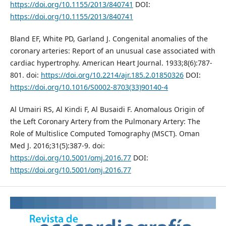
https://doi.org/10.1155/2013/840741
DOI:
https://doi.org/10.1155/2013/840741
Bland EF, White PD, Garland J. Congenital anomalies of the
coronary arteries: Report of an unusual case associated with
cardiac hypertrophy. American Heart Journal. 1933;8(6):787-
801. doi:
https://doi.org/10.2214/ajr.185.2.01850326
DOI:
https://doi.org/10.1016/S0002-8703(33)90140-4
Al Umairi RS, Al Kindi F, Al Busaidi F. Anomalous Origin of
the Left Coronary Artery from the Pulmonary Artery: The
Role of Multislice Computed Tomography (MSCT). Oman
Med J. 2016;31(5):387-9. doi:
https://doi.org/10.5001/omj.2016.77
DOI:
https://doi.org/10.5001/omj.2016.77