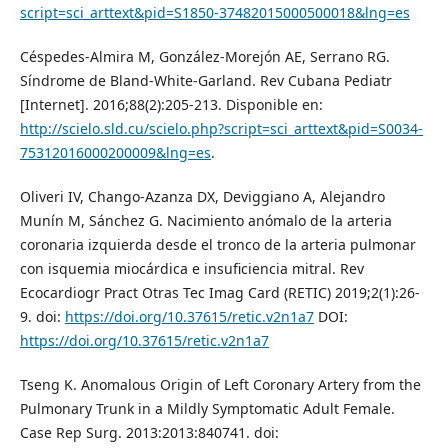
script=sci_arttext&pid=S1850-37482015000500018&lng=es
Céspedes-Almira M, González-Morejón AE, Serrano RG.
Síndrome de Bland-White-Garland. Rev Cubana Pediatr
[Internet]. 2016;88(2):205-213. Disponible en:
http://scielo.sld.cu/scielo.php?script=sci_arttext&pid=S0034-
75312016000200009&lng=es
.
Oliveri IV, Chango-Azanza DX, Deviggiano A, Alejandro
Munín M, Sánchez G. Nacimiento anómalo de la arteria
coronaria izquierda desde el tronco de la arteria pulmonar
con isquemia miocárdica e insuficiencia mitral. Rev
Ecocardiogr Pract Otras Tec Imag Card (RETIC) 2019;2(1):26-
9. doi:
https://doi.org/10.37615/retic.v2n1a7
DOI:
https://doi.org/10.37615/retic.v2n1a7
Tseng K. Anomalous Origin of Left Coronary Artery from the
Pulmonary Trunk in a Mildly Symptomatic Adult Female.
Case Rep Surg. 2013:2013:840741. doi: