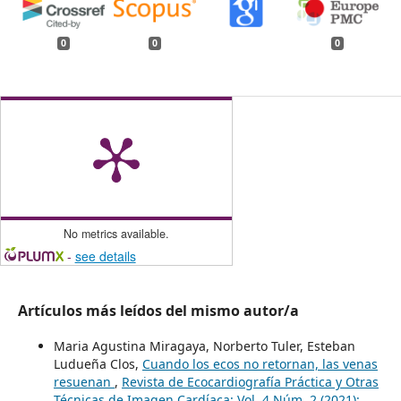
0
0
0
No metrics available.
-
see details
Artículos más leídos del mismo autor/a
Maria Agustina Miragaya, Norberto Tuler, Esteban
Ludueña Clos,
Cuando los ecos no retornan, las venas
resuenan
,
Revista de Ecocardiografía Práctica y Otras
Técnicas de Imagen Cardíaca: Vol. 4 Núm. 2 (2021):