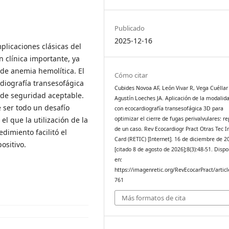
Publicado
2025-12-16
plicaciones clásicas del
 clínica importante, ya
 de anemia hemolítica. El
Cómo citar
diografía transesofágica
Cubides Novoa AF, León Vivar R, Vega Cuéllar
l de seguridad aceptable.
Agustín Loeches JA. Aplicación de la modalid
e ser todo un desafío
con ecocardiografía transesofágica 3D para
optimizar el cierre de fugas perivalvulares: r
l que la utilización de la
de un caso. Rev Ecocardiogr Pract Otras Tec 
dimiento facilitó el
Card (RETIC) [Internet]. 16 de diciembre de 2
ositivo.
[citado 8 de agosto de 2026];8(3):48-51. Dispo
en:
https://imagenretic.org/RevEcocarPract/articl
761
Más formatos de cita