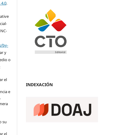
 4.0
.
eative
ial-
-NC-
s/by-
ar y
medio o
:
r el
INDEXACIÓN
ncia e
.
anera
o su
r el