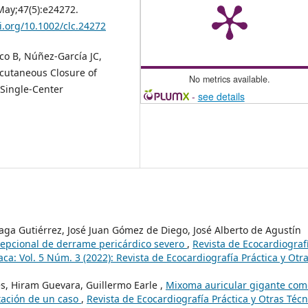
May;47(5):e24272.
i.org/10.1002/clc.24272
co B, Núñez-García JC,
rcutaneous Closure of
No metrics available.
 Single-Center
-
see details
aga Gutiérrez, José Juan Gómez de Diego, José Alberto de Agustín
cepcional de derrame pericárdico severo
,
Revista de Ecocardiograf
ca: Vol. 5 Núm. 3 (2022): Revista de Ecocardiografía Práctica y Otr
és, Hiram Guevara, Guillermo Earle ,
Mixoma auricular gigante com
ntación de un caso
,
Revista de Ecocardiografía Práctica y Otras Técn