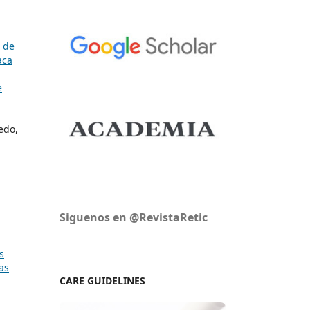
s de
aca
e
edo,
Siguenos en @RevistaRetic
s
as
CARE GUIDELINES