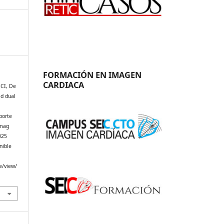
FORMACIÓN EN IMAGEN
CARDIACA
 CI, De
ad dual
eporte
Imag
025
nible
e/view/