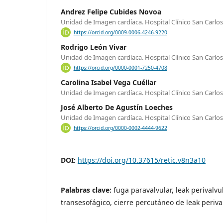
Andrez Felipe Cubides Novoa
Unidad de Imagen cardíaca. Hospital Clínico San Carlos
https://orcid.org/0009-0006-4246-9220
Rodrigo León Vivar
Unidad de Imagen cardíaca. Hospital Clínico San Carlos
https://orcid.org/0000-0001-7250-4708
Carolina Isabel Vega Cuéllar
Unidad de Imagen cardíaca. Hospital Clínico San Carlos
José Alberto De Agustín Loeches
Unidad de Imagen cardíaca. Hospital Clínico San Carlos
https://orcid.org/0000-0002-4444-9622
DOI:
https://doi.org/10.37615/retic.v8n3a10
Palabras clave:
fuga paravalvular, leak perivalv
transesofágico, cierre percutáneo de leak periva