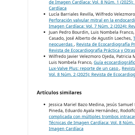
de Imagen Cardíaca: Vol. 8 Núm. 1 (2025):
Cardíaca
Lucía Barriales Revilla, Wilfredo Velezmor
Perforación valvular mitral en la endocardi
Imagen Cardíaca: Vol. 7 Núm. 2 (2024): Re
Juan Pedro Bourdin, Luis Nombela Franco,
Casado, José Alberto de Agustín Loeches,
neocuerdas
,
Revista de Ecocardiografía P
Revista de Ecocardiografía Práctica y Otr
Wilfredo Javier Velezmoro Ojeda, Patricia
Luis Nombela Franco,
Guía ecocardiográfic
Lux-Valve Plus: reporte de un caso
,
Revist
Vol. 8 Núm. 2 (2025): Revista de Ecocardio
Artículos similares
Jessica Mariel Bazo Medina, Jesús Samuel 
Pineda, Eduardo Ayala Hernández, Rodolf
complicada con múltiples trombos intracav
Técnicas de Imagen Cardíaca: Vol. 8 Núm. 2
Imagen Cardíaca