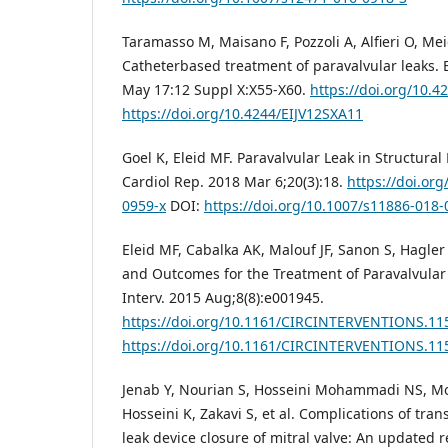
Taramasso M, Maisano F, Pozzoli A, Alfieri O, Mei
Catheterbased treatment of paravalvular leaks. 
May 17:12 Suppl X:X55-X60.
https://doi.org/10.4
https://doi.org/10.4244/EIJV12SXA11
Goel K, Eleid MF. Paravalvular Leak in Structural
Cardiol Rep. 2018 Mar 6;20(3):18.
https://doi.or
0959-x
DOI:
https://doi.org/10.1007/s11886-018-
Eleid MF, Cabalka AK, Malouf JF, Sanon S, Hagler
and Outcomes for the Treatment of Paravalvular
Interv. 2015 Aug;8(8):e001945.
https://doi.org/10.1161/CIRCINTERVENTIONS.11
https://doi.org/10.1161/CIRCINTERVENTIONS.11
Jenab Y, Nourian S, Hosseini Mohammadi NS, M
Hosseini K, Zakavi S, et al. Complications of tra
leak device closure of mitral valve: An updated r