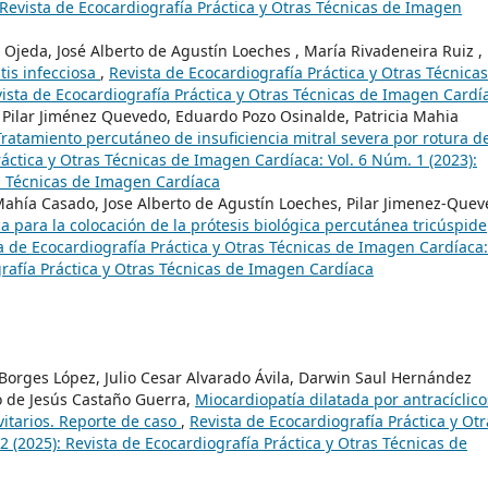
 Revista de Ecocardiografía Práctica y Otras Técnicas de Imagen
o Ojeda, José Alberto de Agustín Loeches , María Rivadeneira Ruiz ,
tis infecciosa
,
Revista de Ecocardiografía Práctica y Otras Técnica
vista de Ecocardiografía Práctica y Otras Técnicas de Imagen Cardí
 Pilar Jiménez Quevedo, Eduardo Pozo Osinalde, Patricia Mahia
Tratamiento percutáneo de insuficiencia mitral severa por rotura d
ráctica y Otras Técnicas de Imagen Cardíaca: Vol. 6 Núm. 1 (2023):
as Técnicas de Imagen Cardíaca
 Mahía Casado, Jose Alberto de Agustín Loeches, Pilar Jimenez-Quev
a para la colocación de la prótesis biológica percutánea tricúspide
a de Ecocardiografía Práctica y Otras Técnicas de Imagen Cardíaca:
grafía Práctica y Otras Técnicas de Imagen Cardíaca
Borges López, Julio Cesar Alvarado Ávila, Darwin Saul Hernández
o de Jesús Castaño Guerra,
Miocardiopatía dilatada por antracíclico
itarios. Reporte de caso
,
Revista de Ecocardiografía Práctica y Otr
 (2025): Revista de Ecocardiografía Práctica y Otras Técnicas de