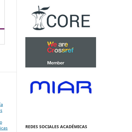
ía
as
o
REDES SOCIALES ACADÉMICAS
icas