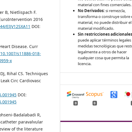
material con fines comerciales.
No Derivados:
si remezcla,
er B, Nietlispach F.
transforma o construye sobre 
EuroIntervention 2016
material, no puede distribuir el
244/EIJV12SXA11
DOI:
material modificado.
Sin restricciones adicionales
puede aplicar términos legales
medidas tecnológicas que rest
 Heart Disease. Curr
legalmente a otros de hacer
g/10.1007/s11886-018-
cualquier cosa que permita la
0959-x
licencia.
 DJ, Rihal CS. Techniques
 Leak Circ Cardiovasc
5.001945
DOI:
5.001945
0
0
ohseni-Badalabadi R,
nscatheter paravalvular
eview of the literature