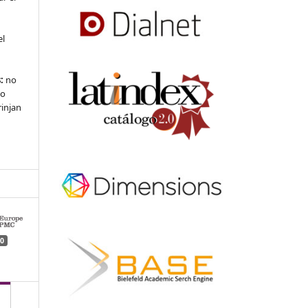
el
:
no
 o
rinjan
0