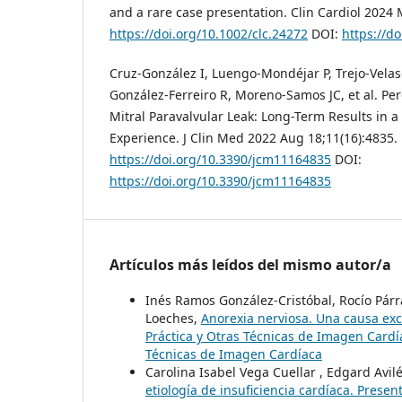
and a rare case presentation. Clin Cardiol 2024 
https://doi.org/10.1002/clc.24272
DOI:
https://do
Cruz-González I, Luengo-Mondéjar P, Trejo-Velas
González-Ferreiro R, Moreno-Samos JC, et al. Pe
Mitral Paravalvular Leak: Long-Term Results in a
Experience. J Clin Med 2022 Aug 18;11(16):4835.
https://doi.org/10.3390/jcm11164835
DOI:
https://doi.org/10.3390/jcm11164835
Artículos más leídos del mismo autor/a
Inés Ramos González-Cristóbal, Rocío Párr
Loeches,
Anorexia nerviosa. Una causa ex
Práctica y Otras Técnicas de Imagen Cardía
Técnicas de Imagen Cardíaca
Carolina Isabel Vega Cuellar , Edgard Avil
etiología de insuficiencia cardíaca. Prese