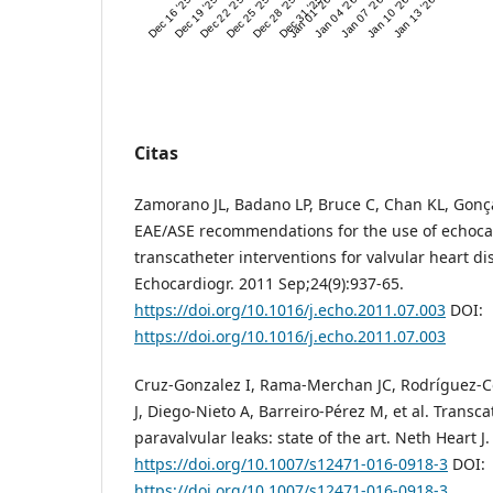
Dec 16 '25
Dec 19 '25
Dec 22 '25
Dec 25 '25
Dec 28 '25
Dec 31 '25
Jan 01 '26
Jan 04 '26
Jan 07 '26
Jan 10 '26
Jan 13 '26
Citas
Zamorano JL, Badano LP, Bruce C, Chan KL, Gonça
EAE/ASE recommendations for the use of echoc
transcatheter interventions for valvular heart di
Echocardiogr. 2011 Sep;24(9):937-65.
https://doi.org/10.1016/j.echo.2011.07.003
DOI:
https://doi.org/10.1016/j.echo.2011.07.003
Cruz-Gonzalez I, Rama-Merchan JC, Rodríguez-Co
J, Diego-Nieto A, Barreiro-Pérez M, et al. Transca
paravalvular leaks: state of the art. Neth Heart J
https://doi.org/10.1007/s12471-016-0918-3
DOI:
https://doi.org/10.1007/s12471-016-0918-3