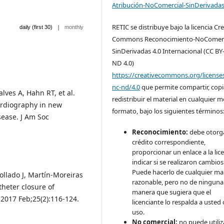
Atribución-NoComercial-SinDerivadas
RETIC se distribuye bajo la licencia Cr
|
daily (first 30)
monthly
Commons Reconocimiento-NoComerc
SinDerivadas 4.0 Internacional (CC BY
ND 4.0)
https://creativecommons.org/license
nc-nd/4.0
que permite compartir, copi
lves A, Hahn RT, et al.
redistribuir el material en cualquier 
ardiography in new
formato, bajo los siguientes términos
sease. J Am Soc
Reconocimiento:
debe otorga
crédito correspondiente,
proporcionar un enlace a la lice
indicar si se realizaron cambios
Puede hacerlo de cualquier m
llado J, Martín-Moreiras
razonable, pero no de ninguna
theter closure of
manera que sugiera que el
. 2017 Feb;25(2):116-124.
licenciante lo respalda a usted 
uso.
No comercial:
no puede utiliza