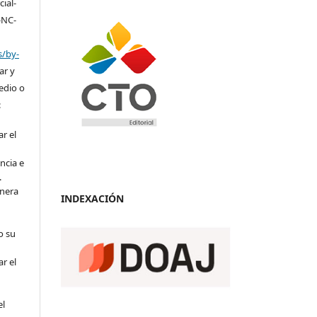
ial-
-NC-
s/by-
ar y
medio o
:
r el
ncia e
.
anera
INDEXACIÓN
o su
r el
el