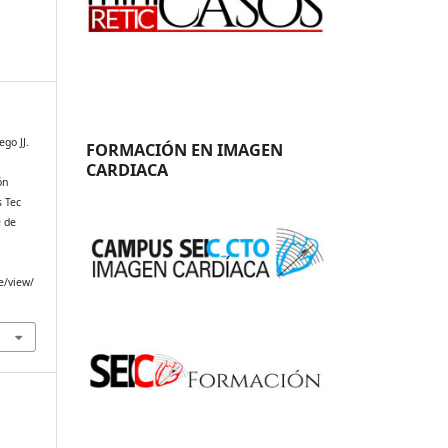
go JJ.
FORMACIÓN EN IMAGEN
CARDIACA
ón
s Tec
e de
e/view/