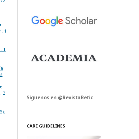
o
m. 1
l
. 1
ía
as
o:
. 2
Siguenos en @RevistaRetic
5):
CARE GUIDELINES