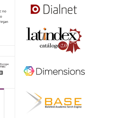
:
no
 o
rinjan
0