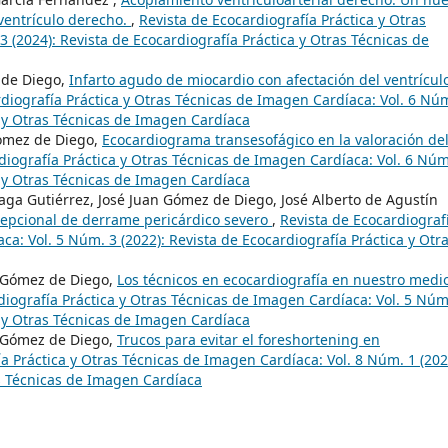
 ventrículo derecho.
,
Revista de Ecocardiografía Práctica y Otras
 (2024): Revista de Ecocardiografía Práctica y Otras Técnicas de
z de Diego,
Infarto agudo de miocardio con afectación del ventrícul
diografía Práctica y Otras Técnicas de Imagen Cardíaca: Vol. 6 Nú
a y Otras Técnicas de Imagen Cardíaca
Gomez de Diego,
Ecocardiograma transesofágico en la valoración de
diografía Práctica y Otras Técnicas de Imagen Cardíaca: Vol. 6 Núm
a y Otras Técnicas de Imagen Cardíaca
aga Gutiérrez, José Juan Gómez de Diego, José Alberto de Agustín
cepcional de derrame pericárdico severo
,
Revista de Ecocardiograf
ca: Vol. 5 Núm. 3 (2022): Revista de Ecocardiografía Práctica y Otr
n Gómez de Diego,
Los técnicos en ecocardiografía en nuestro medi
diografía Práctica y Otras Técnicas de Imagen Cardíaca: Vol. 5 Núm
a y Otras Técnicas de Imagen Cardíaca
n Gómez de Diego,
Trucos para evitar el foreshortening en
a Práctica y Otras Técnicas de Imagen Cardíaca: Vol. 8 Núm. 1 (202
as Técnicas de Imagen Cardíaca