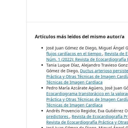
Artículos más leídos del mismo autor/a
José Juan Gómez de Diego, Miguel Ángel 
flujos cardíacos en el tiempo
,
Revista de E
Núm. 1 (2022): Revista de Ecocardiografía
Tania Luque Díaz, Alejandro Travieso Gonzá
Gómez de Diego,
Ductus arterioso persist
Práctica y Otras Técnicas de Imagen Cardía
Técnicas de Imagen Cardíaca
Pedro María Azcárate Agüero, José Juan Gó
Ecocardiograma transtorácico en la valoraci
Práctica y Otras Técnicas de Imagen Cardía
Técnicas de Imagen Cardíaca
Andrés Provencio Regidor, Eva Gutiérrez O
predictores
,
Revista de Ecocardiografía Pr
Revista de Ecocardiografía Práctica y Otr
José Juan Gómez de Diego, Miguel Ángel G