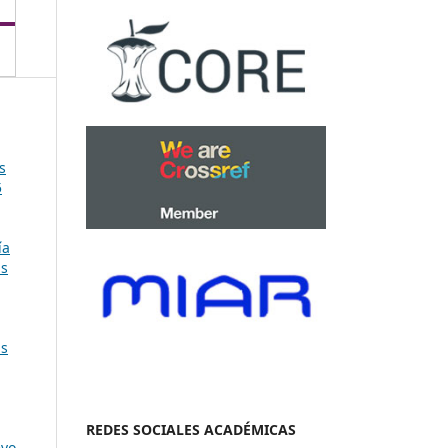
s
5
ía
as
as
REDES SOCIALES ACADÉMICAS
evo