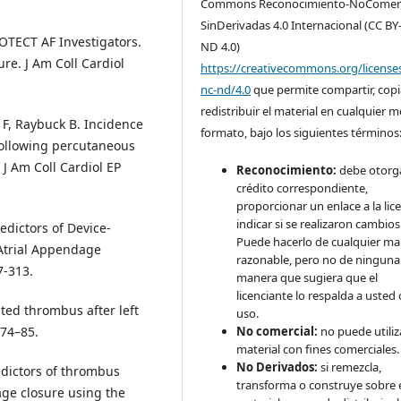
Commons Reconocimiento-NoComerc
SinDerivadas 4.0 Internacional (CC BY
ROTECT AF Investigators.
ND 4.0)
re. J Am Coll Cardiol
https://creativecommons.org/license
nc-nd/4.0
que permite compartir, copi
redistribuir el material en cualquier 
 F, Raybuck B. Incidence
formato, bajo los siguientes términos
following percutaneous
 J Am Coll Cardiol EP
Reconocimiento:
debe otorga
crédito correspondiente,
proporcionar un enlace a la lice
indicar si se realizaron cambios
edictors of Device-
Puede hacerlo de cualquier m
Atrial Appendage
razonable, pero no de ninguna
7-313.
manera que sugiera que el
licenciante lo respalda a usted 
ated thrombus after left
uso.
874–85.
No comercial:
no puede utiliza
material con fines comerciales.
No Derivados:
si remezcla,
edictors of thrombus
transforma o construye sobre 
age closure using the