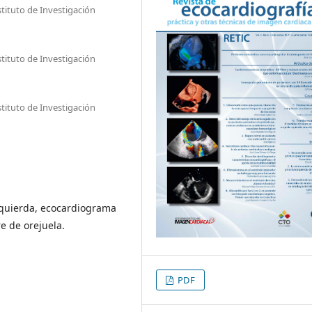
stituto de Investigación
d
stituto de Investigación
d
stituto de Investigación
d
zquierda, ecocardiograma
e de orejuela.
PDF