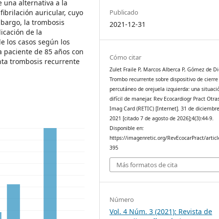
 una alternativa a la
ibrilación auricular, cuyo
Publicado
mbargo, la trombosis
2021-12-31
icación de la
e los casos según los
a paciente de 85 años con
Cómo citar
nta trombosis recurrente
Zulet Fraile P, Marcos Alberca P, Gómez de Die
Trombo recurrente sobre dispositivo de cierre
percutáneo de orejuela izquierda: una situaci
difícil de manejar. Rev Ecocardiogr Pract Otra
Imag Card (RETIC) [Internet]. 31 de diciembr
2021 [citado 7 de agosto de 2026];4(3):44-9.
Disponible en:
https://imagenretic.org/RevEcocarPract/articl
395
Más formatos de cita
Número
Vol. 4 Núm. 3 (2021): Revista de