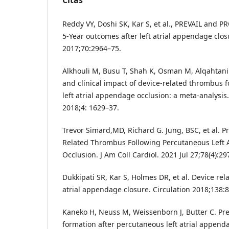
Reddy VY, Doshi SK, Kar S, et al., PREVAIL and P
5-Year outcomes after left atrial appendage closu
2017;70:2964–75.
Alkhouli M, Busu T, Shah K, Osman M, Alqahtani
and clinical impact of device-related thrombus 
left atrial appendage occlusion: a meta-analysis.
2018;4: 1629–37.
Trevor Simard,MD, Richard G. Jung, BSC, et al. Pr
Related Thrombus Following Percutaneous Left 
Occlusion. J Am Coll Cardiol. 2021 Jul 27;78(4):29
Dukkipati SR, Kar S, Holmes DR, et al. Device rel
atrial appendage closure. Circulation 2018;138:
Kaneko H, Neuss M, Weissenborn J, Butter C. Pr
formation after percutaneous left atrial append