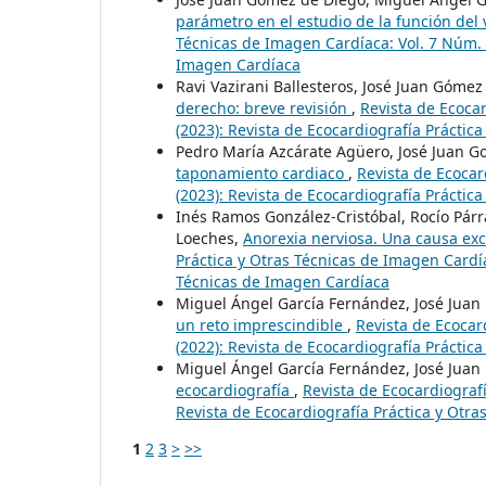
parámetro en el estudio de la función del
Técnicas de Imagen Cardíaca: Vol. 7 Núm. 3
Imagen Cardíaca
Ravi Vazirani Ballesteros, José Juan Góme
derecho: breve revisión
,
Revista de Ecocar
(2023): Revista de Ecocardiografía Práctic
Pedro María Azcárate Agüero, José Juan 
taponamiento cardiaco
,
Revista de Ecocar
(2023): Revista de Ecocardiografía Práctic
Inés Ramos González-Cristóbal, Rocío Párr
Loeches,
Anorexia nerviosa. Una causa ex
Práctica y Otras Técnicas de Imagen Cardía
Técnicas de Imagen Cardíaca
Miguel Ángel García Fernández, José Jua
un reto imprescindible
,
Revista de Ecocar
(2022): Revista de Ecocardiografía Práctic
Miguel Ángel García Fernández, José Jua
ecocardiografía
,
Revista de Ecocardiografí
Revista de Ecocardiografía Práctica y Otr
1
2
3
>
>>