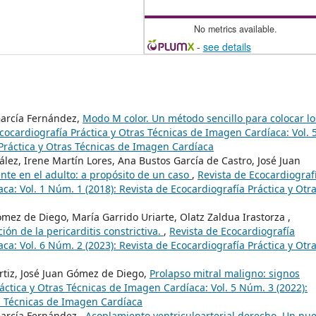
No metrics available.
-
see details
García Fernández,
Modo M color. Un método sencillo para colocar lo
cocardiografía Práctica y Otras Técnicas de Imagen Cardíaca: Vol. 
 Práctica y Otras Técnicas de Imagen Cardíaca
lez, Irene Martín Lores, Ana Bustos García de Castro, José Juan
ente en el adulto: a propósito de un caso
,
Revista de Ecocardiograf
ca: Vol. 1 Núm. 1 (2018): Revista de Ecocardiografía Práctica y Otr
mez de Diego, María Garrido Uriarte, Olatz Zaldua Irastorza ,
ón de la pericarditis constrictiva.
,
Revista de Ecocardiografía
ca: Vol. 6 Núm. 2 (2023): Revista de Ecocardiografía Práctica y Otr
rtiz, José Juan Gómez de Diego,
Prolapso mitral maligno: signos
áctica y Otras Técnicas de Imagen Cardíaca: Vol. 5 Núm. 3 (2022):
as Técnicas de Imagen Cardíaca
arcía Fernández ,
Acoplamiento ventriculoarterial derecho. Un nu