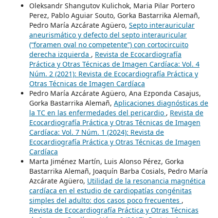
Oleksandr Shangutov Kulichok, Maria Pilar Portero
Perez, Pablo Aguiar Souto, Gorka Bastarrika Alemañ,
Pedro María Azcárate Agüero,
Septo interauricular
aneurismático y defecto del septo interauricular
(“foramen oval no competente”) con cortocircuito
derecha izquierda
,
Revista de Ecocardiografía
Práctica y Otras Técnicas de Imagen Cardíaca: Vol. 4
Núm. 2 (2021): Revista de Ecocardiografía Práctica y
Otras Técnicas de Imagen Cardíaca
Pedro María Azcárate Agüero, Ana Ezponda Casajus,
Gorka Bastarrika Alemañ,
Aplicaciones diagnósticas de
la TC en las enfermedades del pericardio
,
Revista de
Ecocardiografía Práctica y Otras Técnicas de Imagen
Cardíaca: Vol. 7 Núm. 1 (2024): Revista de
Ecocardiografía Práctica y Otras Técnicas de Imagen
Cardíaca
Marta Jiménez Martín, Luis Alonso Pérez, Gorka
Bastarrika Alemañ, Joaquín Barba Cosials, Pedro María
Azcárate Agüero,
Utilidad de la resonancia magnética
cardíaca en el estudio de cardiopatías congénitas
simples del adulto: dos casos poco frecuentes
,
Revista de Ecocardiografía Práctica y Otras Técnicas