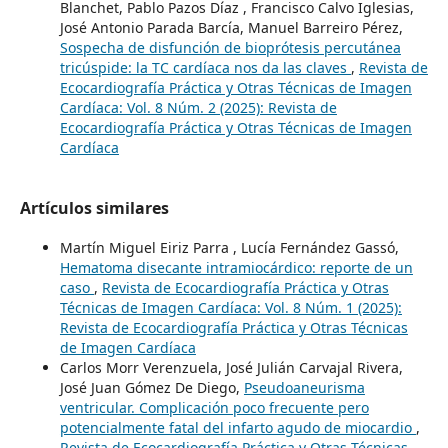
Blanchet, Pablo Pazos Díaz , Francisco Calvo Iglesias,
José Antonio Parada Barcía, Manuel Barreiro Pérez,
Sospecha de disfunción de bioprótesis percutánea
tricúspide: la TC cardíaca nos da las claves
,
Revista de
Ecocardiografía Práctica y Otras Técnicas de Imagen
Cardíaca: Vol. 8 Núm. 2 (2025): Revista de
Ecocardiografía Práctica y Otras Técnicas de Imagen
Cardíaca
Artículos similares
Martín Miguel Eiriz Parra , Lucía Fernández Gassó,
Hematoma disecante intramiocárdico: reporte de un
caso
,
Revista de Ecocardiografía Práctica y Otras
Técnicas de Imagen Cardíaca: Vol. 8 Núm. 1 (2025):
Revista de Ecocardiografía Práctica y Otras Técnicas
de Imagen Cardíaca
Carlos Morr Verenzuela, José Julián Carvajal Rivera,
José Juan Gómez De Diego,
Pseudoaneurisma
ventricular. Complicación poco frecuente pero
potencialmente fatal del infarto agudo de miocardio
,
Revista de Ecocardiografía Práctica y Otras Técnicas