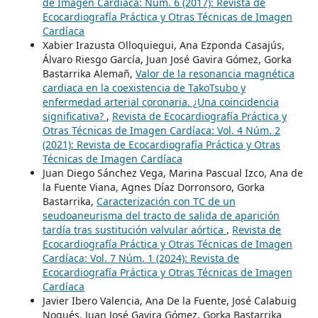
de Imagen Cardíaca: Núm. 6 (2017): Revista de
Ecocardiografía Práctica y Otras Técnicas de Imagen
Cardíaca
Xabier Irazusta Olloquiegui, Ana Ezponda Casajús,
Álvaro Riesgo García, Juan José Gavira Gómez, Gorka
Bastarrika Alemañ,
Valor de la resonancia magnética
cardiaca en la coexistencia de TakoTsubo y
enfermedad arterial coronaria. ¿Una coincidencia
significativa?
,
Revista de Ecocardiografía Práctica y
Otras Técnicas de Imagen Cardíaca: Vol. 4 Núm. 2
(2021): Revista de Ecocardiografía Práctica y Otras
Técnicas de Imagen Cardíaca
Juan Diego Sánchez Vega, Marina Pascual Izco, Ana de
la Fuente Viana, Agnes Díaz Dorronsoro, Gorka
Bastarrika,
Caracterización con TC de un
seudoaneurisma del tracto de salida de aparición
tardía tras sustitución valvular aórtica
,
Revista de
Ecocardiografía Práctica y Otras Técnicas de Imagen
Cardíaca: Vol. 7 Núm. 1 (2024): Revista de
Ecocardiografía Práctica y Otras Técnicas de Imagen
Cardíaca
Javier Ibero Valencia, Ana De la Fuente, José Calabuig
Nogués, Juan José Gavira Gómez, Gorka Bastarrika