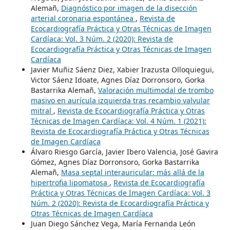
Alemañ,
Diagnóstico por imagen de la disección
arterial coronaria espontánea
,
Revista de
Ecocardiografía Práctica y Otras Técnicas de Imagen
Cardíaca: Vol. 3 Núm. 2 (2020): Revista de
Ecocardiografía Práctica y Otras Técnicas de Imagen
Cardíaca
Javier Muñiz Sáenz Diez, Xabier Irazusta Olloquiegui,
Victor Sáenz Idoate, Agnes Díaz Dorronsoro, Gorka
Bastarrika Alemañ,
Valoración multimodal de trombo
masivo en aurícula izquierda tras recambio valvular
mitral
,
Revista de Ecocardiografía Práctica y Otras
Técnicas de Imagen Cardíaca: Vol. 4 Núm. 1 (2021):
Revista de Ecocardiografía Práctica y Otras Técnicas
de Imagen Cardíaca
Álvaro Riesgo García, Javier Ibero Valencia, José Gavira
Gómez, Agnes Díaz Dorronsoro, Gorka Bastarrika
Alemañ,
Masa septal interauricular: más allá de la
hipertrofia lipomatosa
,
Revista de Ecocardiografía
Práctica y Otras Técnicas de Imagen Cardíaca: Vol. 3
Núm. 2 (2020): Revista de Ecocardiografía Práctica y
Otras Técnicas de Imagen Cardíaca
Juan Diego Sánchez Vega, María Fernanda León