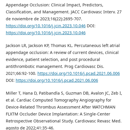
Appendage Occlusion: Clinical Impact, Predictors,
Classification, and Management. JACC Cardiovasc Interv. 27
de noviembre de 2023;16(22):2695-707.
https://doi.org/10.1016/j.jcin.2023.10.046
DOI:
https://doi.org/10.1016/j.jcin.2023.10.046
Jackson LR, Jackson KP, Thomas KL. Percutaneous left atrial
appendage occlusion: A review of current devices, clinical
evidence, patient selection, and post procedural
antithrombotic management. Prog Cardiovasc Dis.
2021;66:92-100.
https://doi.org/10.1016/j.pcad.2021.06.006
DOI:
https://doi.org/10.1016/j.pcad.2021.06.006
Miller T, Hana D, Patibandla S, Guzman DB, Avalon JC, Zeb I,
et al. Cardiac Computed Tomography Angiography for
Device-Related Thrombus Assessment After WATCHMAN
FLXTM Occluder Device Implantation: A Single-Center
Retrospective Observational Study. Cardiovasc Revasc Med.
agosto de 2022;41:35-46.