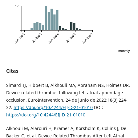
17
Jan 2025
Jul 2025
Jan 2026
Jul 2026
Jan 2027
monthly
Citas
Simard TJ, Hibbert B, Alkhouli MA, Abraham NS, Holmes DR.
Device-related thrombus following left atrial appendage
occlusion. EuroIntervention. 24 de junio de 2022;18(3):224-
32.
https://doi.org/10.4244/EIJ-D-21-01010
DOI:
https://doi.org/10.4244/EIJ-D-21-01010
Alkhouli M, Alarouri H, Kramer A, Korsholm K, Collins J, De
Backer O, et al. Device-Related Thrombus After Left Atrial