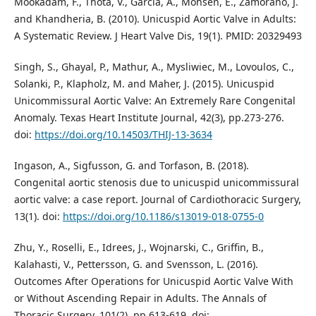
Mookadam, F., Thota, V., Garcia, A., Mohsen, E., Zamorano, J.
and Khandheria, B. (2010). Unicuspid Aortic Valve in Adults:
A Systematic Review. J Heart Valve Dis, 19(1). PMID: 20329493
Singh, S., Ghayal, P., Mathur, A., Mysliwiec, M., Lovoulos, C.,
Solanki, P., Klapholz, M. and Maher, J. (2015). Unicuspid
Unicommissural Aortic Valve: An Extremely Rare Congenital
Anomaly. Texas Heart Institute Journal, 42(3), pp.273-276.
doi:
https://doi.org/10.14503/THIJ-13-3634
Ingason, A., Sigfusson, G. and Torfason, B. (2018).
Congenital aortic stenosis due to unicuspid unicommissural
aortic valve: a case report. Journal of Cardiothoracic Surgery,
13(1). doi:
https://doi.org/10.1186/s13019-018-0755-0
Zhu, Y., Roselli, E., Idrees, J., Wojnarski, C., Griffin, B.,
Kalahasti, V., Pettersson, G. and Svensson, L. (2016).
Outcomes After Operations for Unicuspid Aortic Valve With
or Without Ascending Repair in Adults. The Annals of
Thoracic Surgery, 101(2), pp.613-619. doi: