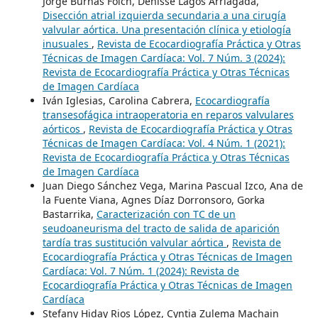
Jorge Burnas Folch, Denisse Lagos Arriagada,
Disección atrial izquierda secundaria a una cirugía
valvular aórtica. Una presentación clínica y etiología
inusuales
,
Revista de Ecocardiografía Práctica y Otras
Técnicas de Imagen Cardíaca: Vol. 7 Núm. 3 (2024):
Revista de Ecocardiografía Práctica y Otras Técnicas
de Imagen Cardíaca
Iván Iglesias, Carolina Cabrera,
Ecocardiografía
transesofágica intraoperatoria en reparos valvulares
aórticos
,
Revista de Ecocardiografía Práctica y Otras
Técnicas de Imagen Cardíaca: Vol. 4 Núm. 1 (2021):
Revista de Ecocardiografía Práctica y Otras Técnicas
de Imagen Cardíaca
Juan Diego Sánchez Vega, Marina Pascual Izco, Ana de
la Fuente Viana, Agnes Díaz Dorronsoro, Gorka
Bastarrika,
Caracterización con TC de un
seudoaneurisma del tracto de salida de aparición
tardía tras sustitución valvular aórtica
,
Revista de
Ecocardiografía Práctica y Otras Técnicas de Imagen
Cardíaca: Vol. 7 Núm. 1 (2024): Revista de
Ecocardiografía Práctica y Otras Técnicas de Imagen
Cardíaca
Stefany Hiday Rios López, Cyntia Zulema Machain