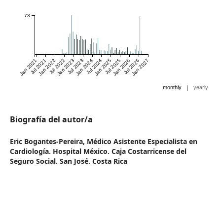
73
Jan 2021
Jul 2021
Jan 2022
Jul 2022
Jan 2023
Jul 2023
Jan 2024
Jul 2024
Jan 2025
Jul 2025
Jan 2026
Jul 2026
Jan 2027
|
monthly
yearly
Biografía del autor/a
Eric Bogantes-Pereira,
Médico Asistente Especialista en
Cardiología. Hospital México. Caja Costarricense del
Seguro Social. San José. Costa Rica