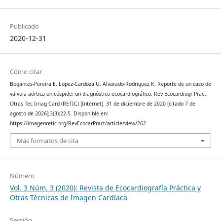
Publicado
2020-12-31
Cómo citar
Bogantes-Pereira E, Lopez-Cardoza U, Alvarado-Rodriguez K. Reporte de un caso de
válvula aórtica unicúspide: un diagnóstico ecocardiográfico. Rev Ecocardiogr Pract
Otras Tec Imag Card (RETIC) [Internet]. 31 de diciembre de 2020 [citado 7 de
agosto de 2026];3(3):22-5. Disponible en:
https://imagenretic.org/RevEcocarPract/article/view/262
Más formatos de cita
Número
Vol. 3 Núm. 3 (2020): Revista de Ecocardiografía Práctica y
Otras Técnicas de Imagen Cardíaca
Sección