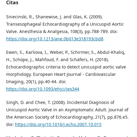
Citas
Sniecinski, R., Shanewise, J. and Glas, K. (2009).
Transesophageal Echocardiography of a Unicuspid Aortic
Valve. Anesthesia & Analgesia, 108(3), pp.788-789. doi:
https://doi.org/10.1213/ane.0b013e318193cbd8
Ewen, S., Karliova, I., Weber, P., Schirmer, S., Abdul-Khaliq,
H., Schöpe, J., Mahfoud, F. and Schäfers, H. (2018).
Echocardiographic criteria to detect unicuspid aortic valve
morphology. European Heart Journal - Cardiovascular
Imaging, 20(1), pp.40-44. doi:
https://doi.org/10.1093/ehjci/jex344
Singh, D. and Chee, T. (2008). Incidental Diagnosis of
Unicuspid Aortic Valve in an Asymptomatic Adult. Journal of
the American Society of Echocardiography, 21(7), pp.876.e5.
doi:
https://doi.org/10.1016/j.echo.2007.10.015