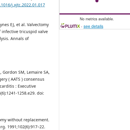
.1016/j.xjtc.2022.01.017
No metrics available.
ynes EJ, et al. Valvectomy
-
see details
infective tricuspid valve
ysis. Annals of
EH, Gordon SM, Lemaire SA,
gery ( AATS ) consensus
carditis : Executive
6):1241-1258.e29. doi:
tomy without replacement.
rg. 1991;102(6):917–22.