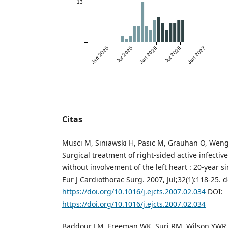
13
Jan 2025
Jul 2025
Jan 2026
Jul 2026
Jan 2027
Citas
Musci M, Siniawski H, Pasic M, Grauhan O, Weng 
Surgical treatment of right-sided active infectiv
without involvement of the left heart : 20-year s
Eur J Cardiothorac Surg. 2007, Jul;32(1):118-25. d
https://doi.org/10.1016/j.ejcts.2007.02.034
DOI:
https://doi.org/10.1016/j.ejcts.2007.02.034
Baddour LM, Freeman WK, Suri RM, Wilson YWR. 