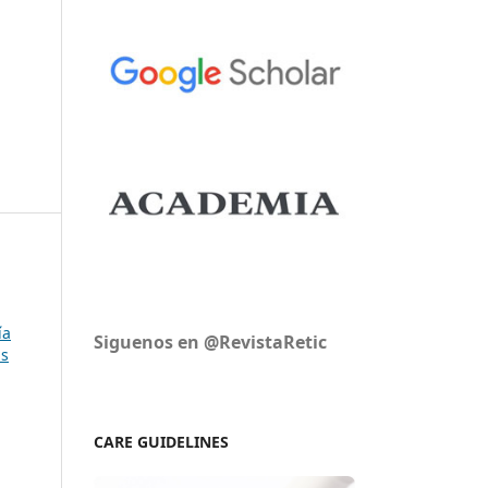
ía
Siguenos en @RevistaRetic
as
CARE GUIDELINES