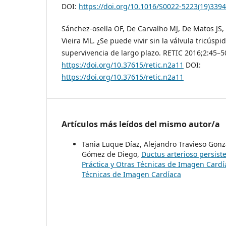
DOI:
https://doi.org/10.1016/S0022-5223(19)339
Sánchez-osella OF, De Carvalho MJ, De Matos JS
Vieira ML. ¿Se puede vivir sin la válvula tricúsp
supervivencia de largo plazo. RETIC 2016;2:45–5
https://doi.org/10.37615/retic.n2a11
DOI:
https://doi.org/10.37615/retic.n2a11
Artículos más leídos del mismo autor/a
Tania Luque Díaz, Alejandro Travieso Gonzá
Gómez de Diego,
Ductus arterioso persist
Práctica y Otras Técnicas de Imagen Cardía
Técnicas de Imagen Cardíaca