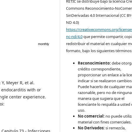
RETIC se distribuye bajo la licencia Cr
Commons Reconocimiento-NoComerc
SinDerivadas 4.0 Internacional (CC BY
ND 4.0)
https://creativecommons.org/license
nc-nd/4.0
que permite compartir, copi
redistribuir el material en cualquier 
monthly
formato, bajo los siguientes términos
Reconocimiento:
debe otorga
crédito correspondiente,
proporcionar un enlace a la lice
indicar si se realizaron cambios
Y, Meyer R, et al.
Puede hacerlo de cualquier m
e endocarditis with or
razonable, pero no de ninguna
ingle center experience.
manera que sugiera que el
oi:
licenciante lo respalda a usted 
uso.
No comercial:
no puede utiliza
material con fines comerciales.
No Derivados:
si remezcla,
Capitulo 73 - Infecciones