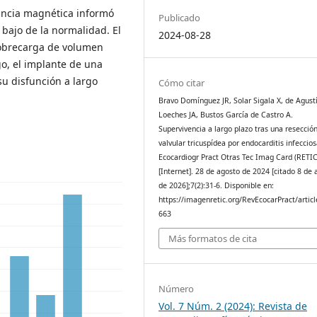
ancia magnética informó
Publicado
 bajo de la normalidad. El
2024-08-28
sobrecarga de volumen
o, el implante de una
su disfunción a largo
Cómo citar
Bravo Domínguez JR, Solar Sigala X, de Agust
Loeches JA, Bustos García de Castro A.
Supervivencia a largo plazo tras una resecció
valvular tricuspídea por endocarditis infeccio
Ecocardiogr Pract Otras Tec Imag Card (RETIC
[Internet]. 28 de agosto de 2024 [citado 8 de 
de 2026];7(2):31-6. Disponible en:
https://imagenretic.org/RevEcocarPract/articl
663
Más formatos de cita
Número
Vol. 7 Núm. 2 (2024): Revista de