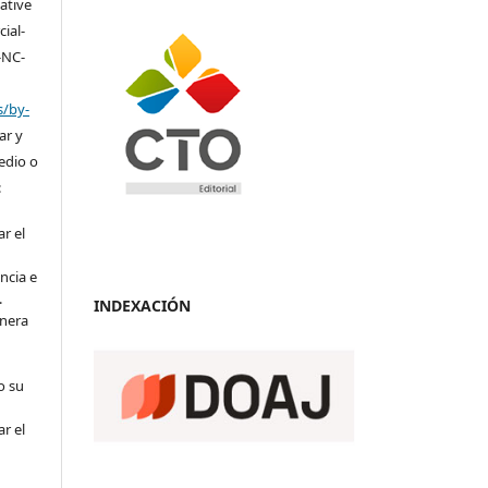
eative
ial-
-NC-
s/by-
ar y
medio o
:
r el
ncia e
.
INDEXACIÓN
anera
o su
r el