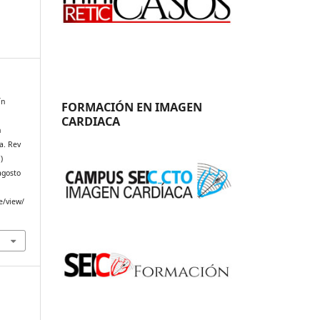
ín
FORMACIÓN EN IMAGEN
CARDIACA
n
sa. Rev
)
agosto
e/view/