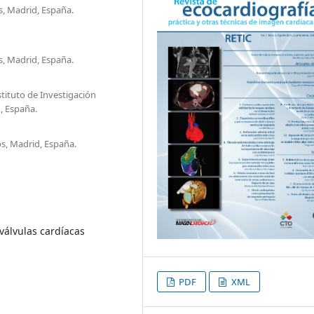
s, Madrid, España.
s, Madrid, España.
stituto de Investigación
d, España.
os, Madrid, España.
 válvulas cardíacas
PDF
XML