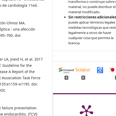
transforma o construye sobre 
o de cardiología 11ed.
material, no puede distribuir el
material modificado.
Sin restricciones adicionales
puede aplicar términos legales
inzón-Olmos MA.
medidas tecnológicas que rest
ptica : una afección
legalmente a otros de hacer
695–700. doi:
cualquier cosa que permita la
licencia.
r LA, Jneid H, et al. 2017
 Guideline for the
ease A Report of the
 Association Task Force
0
0
;135:e1159–e1195. doi:
OI:
t failure presentation
ive endocarditis. JTCVS