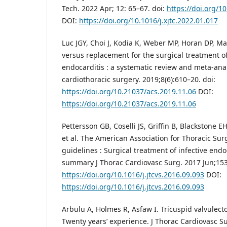
Tech. 2022 Apr; 12: 65–67. doi:
https://doi.org/10
DOI:
https://doi.org/10.1016/j.xjtc.2022.01.017
Luc JGY, Choi J, Kodia K, Weber MP, Horan DP, Ma
versus replacement for the surgical treatment of 
endocarditis : a systematic review and meta-anal
cardiothoracic surgery. 2019;8(6):610–20. doi:
https://doi.org/10.21037/acs.2019.11.06
DOI:
https://doi.org/10.21037/acs.2019.11.06
Pettersson GB, Coselli JS, Griffin B, Blackstone 
et al. The American Association for Thoracic Sur
guidelines : Surgical treatment of infective endo
summary J Thorac Cardiovasc Surg. 2017 Jun;153(
https://doi.org/10.1016/j.jtcvs.2016.09.093
DOI:
https://doi.org/10.1016/j.jtcvs.2016.09.093
Arbulu A, Holmes R, Asfaw I. Tricuspid valvulec
Twenty years’ experience. J Thorac Cardiovasc Su