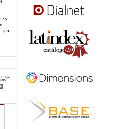
el
:
no
 o
rinjan
0