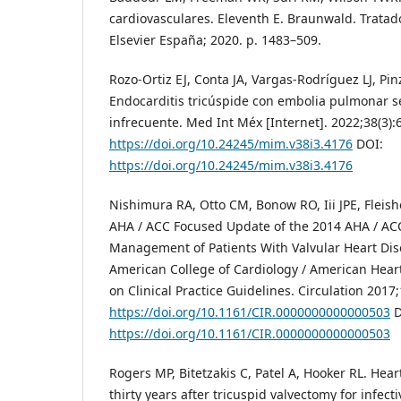
cardiovasculares. Eleventh E. Braunwald. Tratad
Elsevier España; 2020. p. 1483–509.
Rozo-Ortiz EJ, Conta JA, Vargas-Rodríguez LJ, P
Endocarditis tricúspide con embolia pulmonar sé
infrecuente. Med Int Méx [Internet]. 2022;38(3):
https://doi.org/10.24245/mim.v38i3.4176
DOI:
https://doi.org/10.24245/mim.v38i3.4176
Nishimura RA, Otto CM, Bonow RO, Iii JPE, Fleishe
AHA / ACC Focused Update of the 2014 AHA / ACC
Management of Patients With Valvular Heart Dis
American College of Cardiology / American Heart
on Clinical Practice Guidelines. Circulation 2017
https://doi.org/10.1161/CIR.0000000000000503
D
https://doi.org/10.1161/CIR.0000000000000503
Rogers MP, Bitetzakis C, Patel A, Hooker RL. Hear
thirty years after tricuspid valvectomy for infect