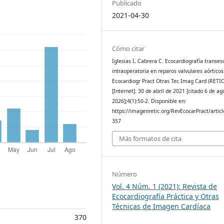
Publicado
2021-04-30
Cómo citar
Iglesias I, Cabrera C. Ecocardiografía transes
intraoperatoria en reparos valvulares aórticos
Ecocardiogr Pract Otras Tec Imag Card (RETIC
[Internet]. 30 de abril de 2021 [citado 6 de ag
2026];4(1):50-2. Disponible en:
https://imagenretic.org/RevEcocarPract/articl
357
Más formatos de cita
Número
Vol. 4 Núm. 1 (2021): Revista de
Ecocardiografía Práctica y Otras
Técnicas de Imagen Cardíaca
370