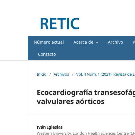
Número actual
Acerca de
Archivo
P
Contacto
Inicio
/
Archivos
/
Vol. 4 Núm. 1 (2021): Revista de 
Ecocardiografía transesofá
valvulares aórticos
Iván Iglesias
Western University, London Health Sciences Centre (L