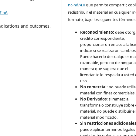
nc-nd/4.0
que permite compartir, copi
redistribuir el material en cualquier 
7.a6
formato, bajo los siguientes términos
indications and outcomes.
Reconocimiento:
debe otorga
crédito correspondiente,
proporcionar un enlace a la lice
indicar si se realizaron cambios
Puede hacerlo de cualquier m
razonable, pero no de ninguna
manera que sugiera que el
licenciante lo respalda a usted 
uso.
No comercial:
no puede utiliza
material con fines comerciales.
No Derivados:
si remezcla,
transforma o construye sobre 
material, no puede distribuir el
material modificado.
Sin restricciones adicionales
puede aplicar términos legales
medidas tecnológicas que rest