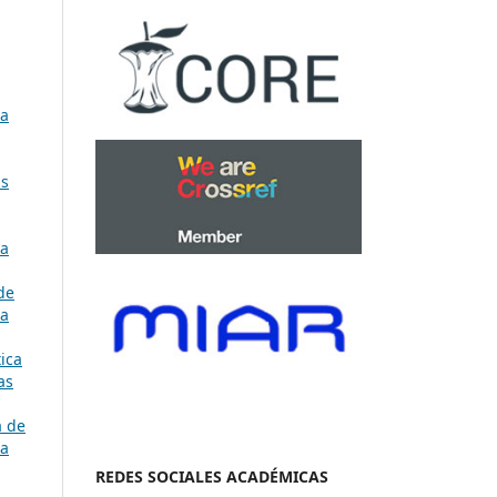
ía
as
ía
de
ía
ica
as
a de
ía
REDES SOCIALES ACADÉMICAS