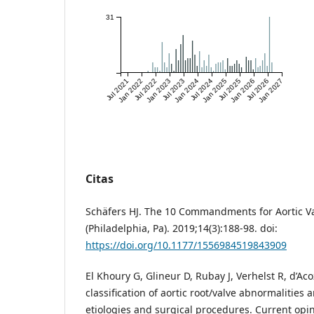
31
Jul 2021
Jan 2022
Jul 2022
Jan 2023
Jul 2023
Jan 2024
Jul 2024
Jan 2025
Jul 2025
Jan 2026
Jul 2026
Jan 2027
Citas
Schäfers HJ. The 10 Commandments for Aortic Va
(Philadelphia, Pa). 2019;14(3):188-98. doi:
https://doi.org/10.1177/1556984519843909
El Khoury G, Glineur D, Rubay J, Verhelst R, d’Acoz
classification of aortic root/valve abnormalities 
etiologies and surgical procedures. Current opin