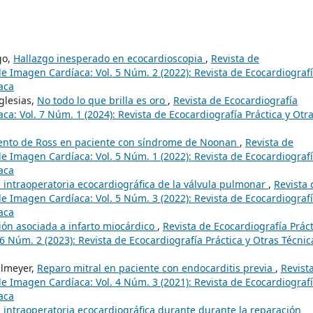
go,
Hallazgo inesperado en ecocardioscopia
,
Revista de
de Imagen Cardíaca: Vol. 5 Núm. 2 (2022): Revista de Ecocardiograf
aca
glesias,
No todo lo que brilla es oro
,
Revista de Ecocardiografía
ca: Vol. 7 Núm. 1 (2024): Revista de Ecocardiografía Práctica y Otr
ento de Ross en paciente con síndrome de Noonan
,
Revista de
de Imagen Cardíaca: Vol. 5 Núm. 1 (2022): Revista de Ecocardiograf
aca
 intraoperatoria ecocardiográfica de la válvula pulmonar
,
Revista 
de Imagen Cardíaca: Vol. 5 Núm. 3 (2022): Revista de Ecocardiograf
aca
ón asociada a infarto miocárdico
,
Revista de Ecocardiografía Práct
6 Núm. 2 (2023): Revista de Ecocardiografía Práctica y Otras Técnic
ulmeyer,
Reparo mitral en paciente con endocarditis previa
,
Revist
de Imagen Cardíaca: Vol. 4 Núm. 3 (2021): Revista de Ecocardiograf
aca
 intraoperatoria ecocardiográfica durante durante la reparación