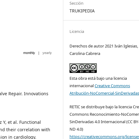
Sección
TRUKIPEDIA
Licencia
Derechos de autor 2021 Iván Iglesias,
|
Carolina Cabrera
monthly
yearly
Esta obra está bajo una licencia
internacional
Creative Commons
Atribución-NoComercial-SinDerivadas
lve Repair. Innovations
RETIC se distribuye bajo la licencia Cr
Commons Reconocimiento-NoComerc
SinDerivadas 4.0 Internacional (CC BY
 Y, et al. Functional
ND 4.0)
and their correlation with
https://creativecommons.org/license
ion in cardiology.