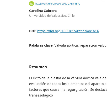
https://orcid.org/0000-0002-2785-4570
Carolina Cabrera
Universidad de Valparaíso, Chile
DOI:
https://doi.org/10.37615/retic.v4n1a14
Palabras clave:
Válvula aórtica, reparación valvul
Resumen
El éxito de la plastía de la válvula aortica va a
evaluación de todos los elementos del aparato aó
factores que causan la regurgitación. Se destaca 
transesofágico