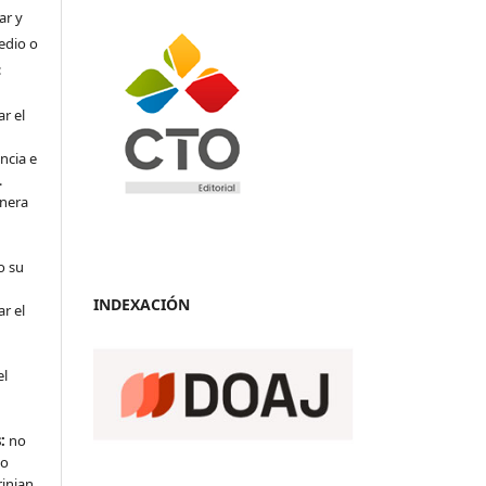
ar y
medio o
:
r el
ncia e
.
anera
o su
INDEXACIÓN
r el
el
:
no
 o
rinjan