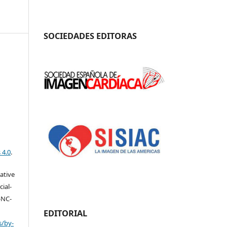
SOCIEDADES EDITORAS
 4.0
.
eative
ial-
-NC-
EDITORIAL
s/by-