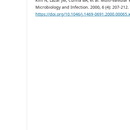
Kim N, Lazar JM, Cunha BA, et al. Multi-valvular 
Microbiology and Infection. 2000, 6 (4): 207-212.
https://doi.org/10.1046/j.1469-0691.2000.00065.