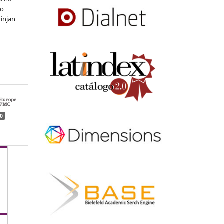
 o
rinjan
0