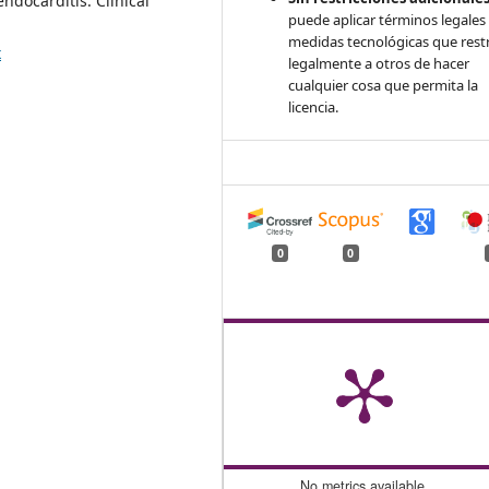
endocarditis. Clinical
puede aplicar términos legales
medidas tecnológicas que rest
x
legalmente a otros de hacer
cualquier cosa que permita la
licencia.
0
0
No metrics available.