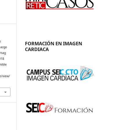
s
FORMACIÓN EN IMAGEN
llazgo
CARDIACA
Imag
018
nible
e/view/