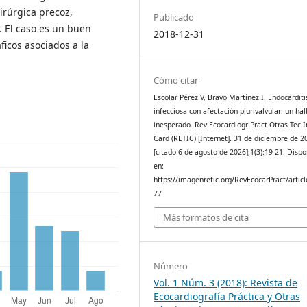
irúrgica precoz,
Publicado
. El caso es un buen
2018-12-31
ficos asociados a la
Cómo citar
Escolar Pérez V, Bravo Martínez I. Endocarditi
infecciosa con afectación plurivalvular: un ha
inesperado. Rev Ecocardiogr Pract Otras Tec 
Card (RETIC) [Internet]. 31 de diciembre de 2
[citado 6 de agosto de 2026];1(3):19-21. Dispo
en:
https://imagenretic.org/RevEcocarPract/articl
77
Más formatos de cita
Número
Vol. 1 Núm. 3 (2018): Revista de
Ecocardiografía Práctica y Otras