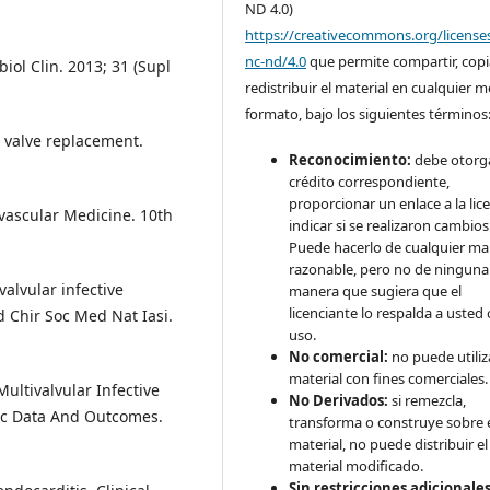
ND 4.0)
https://creativecommons.org/license
nc-nd/4.0
que permite compartir, copi
ol Clin. 2013; 31 (Supl
redistribuir el material en cualquier 
formato, bajo los siguientes términos
 valve replacement.
Reconocimiento:
debe otorga
crédito correspondiente,
proporcionar un enlace a la lice
vascular Medicine. 10th
indicar si se realizaron cambios
Puede hacerlo de cualquier m
razonable, pero no de ninguna
alvular infective
manera que sugiera que el
licenciante lo respalda a usted 
d Chir Soc Med Nat Iasi.
uso.
No comercial:
no puede utiliza
material con fines comerciales.
 Multivalvular Infective
No Derivados:
si remezcla,
hic Data And Outcomes.
transforma o construye sobre 
material, no puede distribuir el
material modificado.
Sin restricciones adicionales