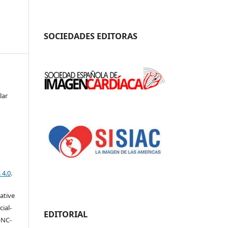
SOCIEDADES EDITORAS
lar
 4.0
.
eative
ial-
EDITORIAL
-NC-