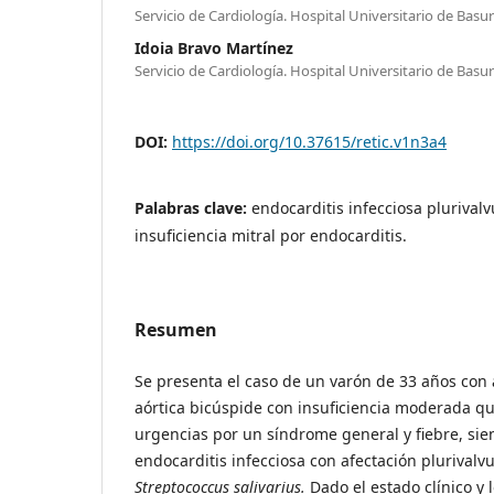
Servicio de Cardiología. Hospital Universitario de Basu
Idoia Bravo Martínez
Servicio de Cardiología. Hospital Universitario de Basu
DOI:
https://doi.org/10.37615/retic.v1n3a4
Palabras clave:
endocarditis infecciosa plurivalvu
insuficiencia mitral por endocarditis.
Resumen
Se presenta el caso de un varón de 33 años con
aórtica bicúspide con insuficiencia moderada qu
urgencias por un síndrome general y fiebre, si
endocarditis infecciosa con afectación plurivalv
Streptococcus salivarius.
Dado el estado clínico y 