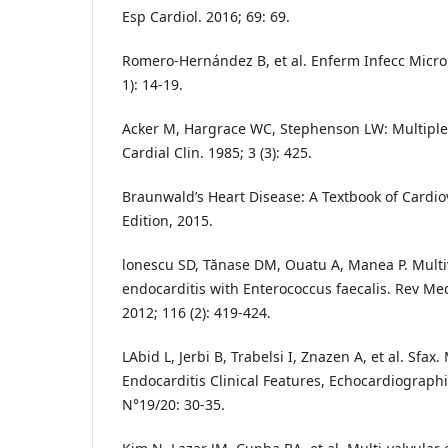
Esp Cardiol. 2016; 69: 69.
Romero-Hernández B, et al. Enferm Infecc Microbi
1): 14-19.
Acker M, Hargrace WC, Stephenson LW: Multiple
Cardial Clin. 1985; 3 (3): 425.
Braunwald’s Heart Disease: A Textbook of Cardio
Edition, 2015.
lonescu SD, Tănase DM, Ouatu A, Manea P. Multiv
endocarditis with Enterococcus faecalis. Rev Me
2012; 116 (2): 419-424.
LAbid L, Jerbi B, Trabelsi I, Znazen A, et al. Sfax.
Endocarditis Clinical Features, Echocardiograp
N°19/20: 30-35.