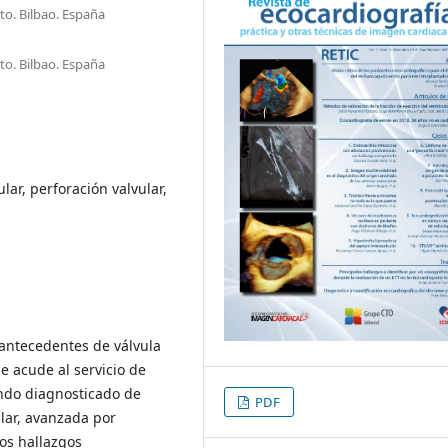
rto. Bilbao. España
rto. Bilbao. España
lar, perforación valvular,
 antecedentes de válvula
e acude al servicio de
endo diagnosticado de
PDF
ular, avanzada por
los hallazgos