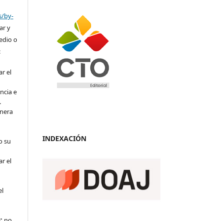
s/by-
ar y
medio o
:
r el
ncia e
.
anera
INDEXACIÓN
o su
r el
el
:
no