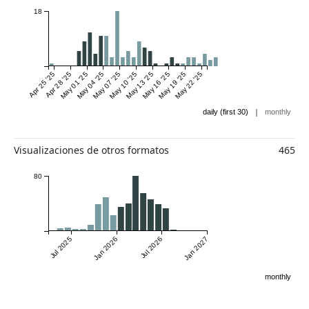
18
Apr 25 '25
Apr 28 '25
May 01 '25
May 04 '25
May 07 '25
May 10 '25
May 13 '25
May 16 '25
May 19 '25
May 22 '25
|
daily (first 30)
monthly
Visualizaciones de otros formatos
465
80
Jul 2025
Jan 2026
Jul 2026
Jan 2027
monthly