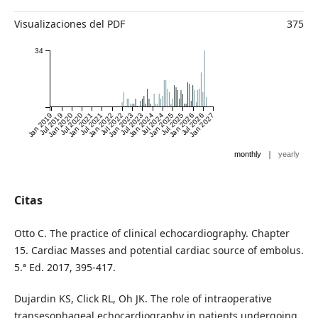
Visualizaciones del PDF
375
34
Jan 2019
Jul 2019
Jan 2020
Jul 2020
Jan 2021
Jul 2021
Jan 2022
Jul 2022
Jan 2023
Jul 2023
Jan 2024
Jul 2024
Jan 2025
Jul 2025
Jan 2026
Jul 2026
Jan 2027
|
monthly
yearly
Citas
Otto C. The practice of clinical echocardiography. Chapter
15. Cardiac Masses and potential cardiac source of embolus.
5.ª Ed. 2017, 395-417.
Dujardin KS, Click RL, Oh JK. The role of intraoperative
transesophageal echocardiography in patients undergoing