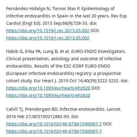
Fernández-Hidalgo N, Tornos Mas P. Epidemiology of
infective endocarditis in Spain in the last 20 years. Rev Esp
Cardiol (Engl Ed). 2013 Sep;66(9):728-33. doi:
https://doi.org/10.1016/j.rec.2013.05.002
DOI:
https://doi.org/10.1016/j.rec.2013.05.002
Habib G, Erba PA, Lung B, et al. EURO-ENDO Investigators.
Clinical presentation, aetiology and outcome of infective
endocarditis. Results of the ESC-EORP EURO-ENDO
(European infective endocarditis) registry: a prospective
cohort study. Eur Heart J. 2019 Oct 14;40(39):3222-3232. doi:
https://doi.org/10.1093/eurheartj/ehz620
DOI:
https://doi.org/10.1093/eurheartj/ehz620
Cahill TJ, Prendergast BD. Infective endocarditis. Lancet.
2016 Feb 27;387(10021):882-93. doi:
https://doi.org/10.1016/S0140-6736(15)00067-7
DOI:
https://doi.org/10.1016/S0140-6736(15)00067-7