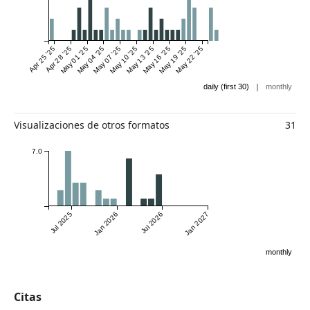
Apr 25 '25
Apr 28 '25
May 01 '25
May 04 '25
May 07 '25
May 10 '25
May 13 '25
May 16 '25
May 19 '25
May 22 '25
|
daily (first 30)
monthly
Visualizaciones de otros formatos
31
7.0
Jul 2025
Jan 2026
Jul 2026
Jan 2027
monthly
Citas