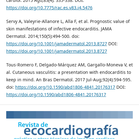
cardiol. 2015 Ago;83(4): 335-338. DOI:
https://doi.org/10.7775/rac.es.v83.i4.5476
Servy A, Valeyrie-Allanore L, Alla F, et al. Prognostic value of
skin manifestations of infective endocarditis. JAMA
Dermatol. 2014;150(5):494-500. doi:
https://doi.org/10.1001/jamadermatol.2013.8727
DOI:
https://doi.org/10.1001/jamadermatol.2013.8727
Tous-Romero F, Delgado-Márquez AM, Gargallo-Moneva V, et
al. Cutaneous vasculitis: a presentation with endocarditis to
keep in mind. An Bras Dermatol. 2017 Jul-Aug;92(4):594-595.
doi:
https://doi.org/10.1590/abd1806-4841.20176317
DOI:
https://doi.org/10.1590/abd1806-4841.20176317