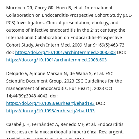
Murdoch DR, Corey GR, Hoen B, et al. International
Collaboration on Endocarditis-Prospective Cohort Study (ICE-
PCS) Investigators. Clinical presentation, etiology, and
outcome of infective endocarditis in the 21st century: the
International Collaboration on Endocarditis-Prospective
Cohort Study. Arch Intern Med. 2009 Mar 9;169(5):463-73.
doi:
https://doi.org/10.1001/archinternmed.2008.603
DOI:
https://doi.org/10.1001/archinternmed.2008.603
Delgado V, Ajmone Marsan N, de Waha S, et al. ESC
Scientific Document Group. 2023 ESC Guidelines for the
management of endocarditis. Eur Heart J. 2023 Oct
14;44(39):3948-4042. doi:
https://doi.org/10.1093/eurheartj/ehad193
DOI:
https://doi.org/10.1093/eurheartj/ehad193
Casabé J. H, Fernández A, Renedo MF, et al. Endocarditis
infecciosa en la miocardiopatía hipertrófica. Rev. argent.