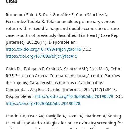
Citas
Rocamora Salort S, Ruiz González E, Cano Sánchez A,
Fernández Tudela B. Total anomalous pulmonary venous
return with mixed drainage and double connection: a rare
case report not previously described. Eur Heart J Case Rep
[Internet]. 2022;6(11). Disponible en:
http://dx.doi.org/10.1093/ehjcr/ytac415
DOI:
https://doi.org/10.1093/ehjcr/ytac415
Cobo DL, Batigalia F, Croti UA, Sciarra AMP, Foss MHD, Cobo
RGF. Fístula da Artéria Coronária: Associação entre Padrões
de Trajetos, Características Clínicas e Cardiopatias
Congênitas. Arq Bras Cardiol [Internet]. 2021;117(1):84–8.
Disponible en:
http://dx.doi.org/10.36660/abc.20190578
DOI:
https://doi.org/10.36660/abc.20190578
Martin GR, Ewer AK, Gaviglio A, Hom LA, Saarinen A, Sontag
M, et al. Updated strategies for pulse oximetry screening for