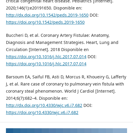
critical congenital heart disease. Pediatrics [Internet].
2020;146(1):e20191650. Disponible en:
http://dx.doi.org/10.1542/peds.2019-1650
DOI:
https://doi.org/10.1542/peds.2019-1650
Buccheri D, et al. Coronary Artery Fistulae: Anatomy,
Diagnosis and Management Strategies. Heart, Lung and
Circulation [Internet]. 2018 Disponible en
https://doi.org/10.1016/j.hlc.2017.07.014
DOI:
https://doi.org/10.1016/j.hlc.2017.07.014
Barsoum EA, Saiful FB, Asti D, Morcus R, Khoueiry G, Lafferty
J, et al. Rare case of coronary to pulmonary vein fistula with
coronary steal phenomenon. World J Cardiol [Internet].
2014;6(7):682–4. Disponible en:
http://dx.doi.org/10.4330/wjc.v6.i7.682
DOI:
https://doi.org/10.4330/wjc.v6.i7.682