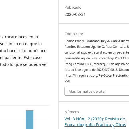
Publicado
2020-08-31
Cómo citar
extracardíacos en la
Codina Prat M, Manzanal Rey A, García Ibarr
o clínico en el que la
Ramírez-Escudero Ugalde G, Ruiz Gómez L. 
itió hacer el diagnóstico
curioso hallazgo extracardíaco en un pacient
el paciente. Este caso
pericarditis aguda. Rev Ecocardiogr Pract Otr
 todo lo que se pueda ver
Imag Card (RETIC) [Internet]. 31 de agosto d
[citado 6 de agosto de 2026];3(2):36-8. Dispon
https://imagenretic.org/RevEcocarPract/articl
258
Más formatos de cita
Número
Vol. 3 Núm. 2 (2020): Revista de
Ecocardiografía Práctica y Otras