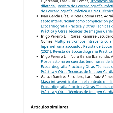
Oyarzabal, Lara Ruiz Gómez,
Trombosis bi
dilatada
,
Revista de Ecocardiografía Práct
de Ecocardiografía Práctica y Otras Técni
Iván García Díaz, Mireia Codina Prat, Adr
septo interauricular como complicación po
Ecocardiografía Práctica y Otras Técnicas 
Práctica y Otras Técnicas de Imagen Cardí
Iñigo Pereiro Lili, Garazi Ramirez-Escude
Gómez,
Múltiples trombos intraventricula
hipernefroma asociado
,
Revista de Ecocar
(2021): Revista de Ecocardiografía Práctic
Iñigo Pereiro Lili, Nora García Ibarrondo,
Fibroelastoma en cuerdas tendinosas de l
Ecocardiografía Práctica y Otras Técnicas 
Práctica y Otras Técnicas de Imagen Cardí
Garazi Ramírez Escudero, Lara Ruiz Gómez
Masa intraventricular en el contexto de di
Ecocardiografía Práctica y Otras Técnicas 
Práctica y Otras Técnicas de Imagen Cardí
Artículos similares