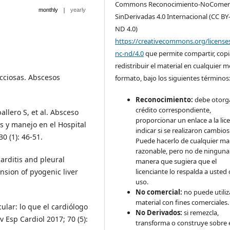
Commons Reconocimiento-NoComerc
|
monthly
yearly
SinDerivadas 4.0 Internacional (CC BY
ND 4.0)
https://creativecommons.org/license
nc-nd/4.0
que permite compartir, copi
redistribuir el material en cualquier 
cciosas. Abscesos
formato, bajo los siguientes términos
Reconocimiento:
debe otorga
crédito correspondiente,
llero S, et al. Absceso
proporcionar un enlace a la lice
as y manejo en el Hospital
indicar si se realizaron cambios
0 (1): 46-51.
Puede hacerlo de cualquier m
razonable, pero no de ninguna
carditis and pleural
manera que sugiera que el
sion of pyogenic liver
licenciante lo respalda a usted 
uso.
No comercial:
no puede utiliza
material con fines comerciales.
lar: lo que el cardiólogo
No Derivados:
si remezcla,
 Esp Cardiol 2017; 70 (5):
transforma o construye sobre 