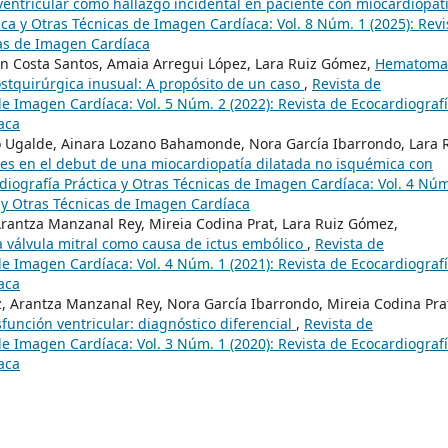
ventricular como hallazgo incidental en paciente con miocardiopat
ica y Otras Técnicas de Imagen Cardíaca: Vol. 8 Núm. 1 (2025): Revi
cas de Imagen Cardíaca
ián Costa Santos, Amaia Arregui López, Lara Ruiz Gómez,
Hematoma
stquirúrgica inusual: A propósito de un caso
,
Revista de
de Imagen Cardíaca: Vol. 5 Núm. 2 (2022): Revista de Ecocardiograf
aca
ro Ugalde, Ainara Lozano Bahamonde, Nora García Ibarrondo, Lara 
res en el debut de una miocardiopatía dilatada no isquémica con
diografía Práctica y Otras Técnicas de Imagen Cardíaca: Vol. 4 Núm
a y Otras Técnicas de Imagen Cardíaca
 Arantza Manzanal Rey, Mireia Codina Prat, Lara Ruiz Gómez,
a válvula mitral como causa de ictus embólico
,
Revista de
de Imagen Cardíaca: Vol. 4 Núm. 1 (2021): Revista de Ecocardiograf
aca
, Arantza Manzanal Rey, Nora García Ibarrondo, Mireia Codina Pra
sfunción ventricular: diagnóstico diferencial
,
Revista de
de Imagen Cardíaca: Vol. 3 Núm. 1 (2020): Revista de Ecocardiograf
aca