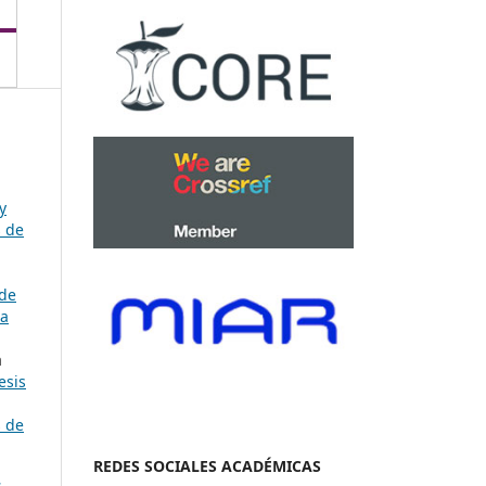
y
s de
 de
ía
a
esis
s de
REDES SOCIALES ACADÉMICAS