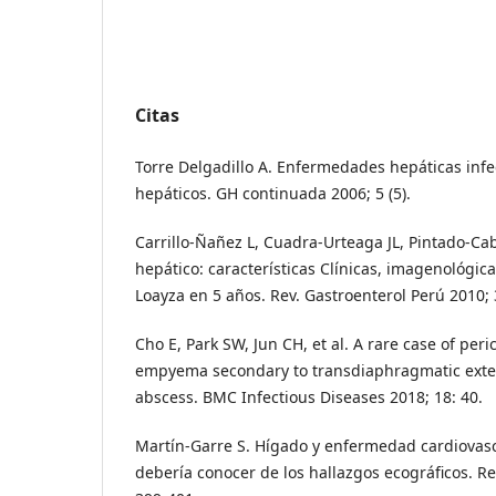
Citas
Torre Delgadillo A. Enfermedades hepáticas infe
hepáticos. GH continuada 2006; 5 (5).
Carrillo-Ñañez L, Cuadra-Urteaga JL, Pintado-Caba
hepático: características Clínicas, imagenológic
Loayza en 5 años. Rev. Gastroenterol Perú 2010; 3
Cho E, Park SW, Jun CH, et al. A rare case of peri
empyema secondary to transdiaphragmatic exten
abscess. BMC Infectious Diseases 2018; 18: 40.
Martín-Garre S. Hígado y enfermedad cardiovascu
debería conocer de los hallazgos ecográficos. Rev