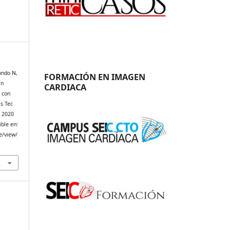
ondo N,
FORMACIÓN EN IMAGEN
Un
CARDIACA
e con
as Tec
e 2020
ible en:
e/view/