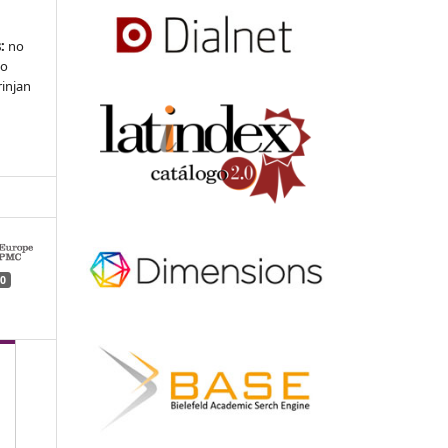
:
no
 o
rinjan
0