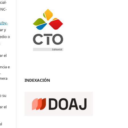
ial-
-NC-
s/by-
ar y
medio o
:
r el
ncia e
.
anera
INDEXACIÓN
o su
r el
el