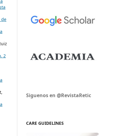
ía
sta
 de
ía
Ruiz
. 2
ía
t,
Siguenos en @RevistaRetic
ía
CARE GUIDELINES