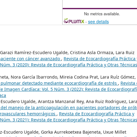
No metrics available.
-
see details
, Garazi Ramírez-Escudero Ugalde, Cristina Asla Ormaza, Lara Ruiz
paciente con cáncer avanzado
,
Revista de Ecocardiografía Práctica 
Núm. 3 (2020): Revista de Ecocardiografía Práctica y Otras Técnica
eneta, Nora García Ibarrondo, Mireia Codina Prat, Lara Ruíz Gómez,
 pulmonar detectado mediante ecocardiografía de estrés
,
Revista
de Imagen Cardíaca: Vol. 5 Núm. 3 (2022): Revista de Ecocardiograf
aca
-Escudero Ugalde, Arantza Manzanal Rey, Ana Ruiz Rodriguez, Lar
 del manejo de la anticoagulación en pacientes portadores de prót
brovasculares hemorrágicos
,
Revista de Ecocardiografía Práctica y
Núm. 3 (2021): Revista de Ecocardiografía Práctica y Otras Técnica
z-Escudero Ugalde, Gorka Aurrekoetxea Bajeneta, Uxue Millet