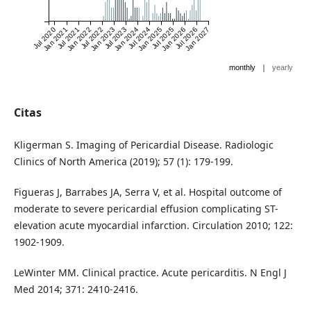
Jul 2020
Jan 2021
Jul 2021
Jan 2022
Jul 2022
Jan 2023
Jul 2023
Jan 2024
Jul 2024
Jan 2025
Jul 2025
Jan 2026
Jul 2026
Jan 2027
|
monthly
yearly
Citas
Kligerman S. Imaging of Pericardial Disease. Radiologic
Clinics of North America (2019); 57 (1): 179-199.
Figueras J, Barrabes JA, Serra V, et al. Hospital outcome of
moderate to severe pericardial effusion complicating ST-
elevation acute myocardial infarction. Circulation 2010; 122:
1902-1909.
LeWinter MM. Clinical practice. Acute pericarditis. N Engl J
Med 2014; 371: 2410-2416.