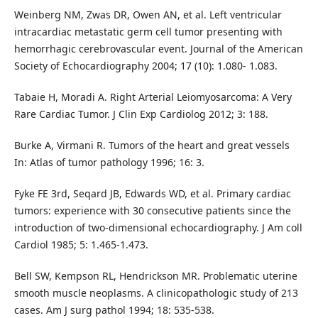
Weinberg NM, Zwas DR, Owen AN, et al. Left ventricular
intracardiac metastatic germ cell tumor presenting with
hemorrhagic cerebrovascular event. Journal of the American
Society of Echocardiography 2004; 17 (10): 1.080- 1.083.
Tabaie H, Moradi A. Right Arterial Leiomyosarcoma: A Very
Rare Cardiac Tumor. J Clin Exp Cardiolog 2012; 3: 188.
Burke A, Virmani R. Tumors of the heart and great vessels
In: Atlas of tumor pathology 1996; 16: 3.
Fyke FE 3rd, Seqard JB, Edwards WD, et al. Primary cardiac
tumors: experience with 30 consecutive patients since the
introduction of two-dimensional echocardiography. J Am coll
Cardiol 1985; 5: 1.465-1.473.
Bell SW, Kempson RL, Hendrickson MR. Problematic uterine
smooth muscle neoplasms. A clinicopathologic study of 213
cases. Am J surg pathol 1994; 18: 535-538.