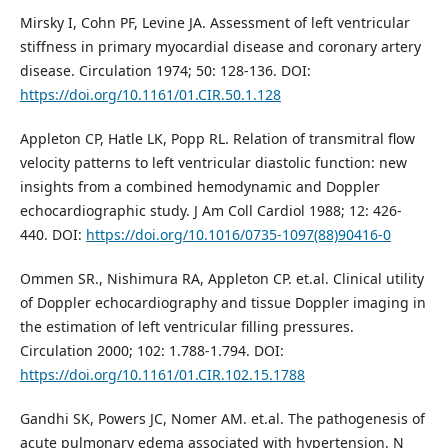
Mirsky I, Cohn PF, Levine JA. Assessment of left ventricular
stiffness in primary myocardial disease and coronary artery
disease. Circulation 1974; 50: 128-136. DOI:
https://doi.org/10.1161/01.CIR.50.1.128
Appleton CP, Hatle LK, Popp RL. Relation of transmitral flow
velocity patterns to left ventricular diastolic function: new
insights from a combined hemodynamic and Doppler
echocardiographic study. J Am Coll Cardiol 1988; 12: 426-
440. DOI:
https://doi.org/10.1016/0735-1097(88)90416-0
Ommen SR., Nishimura RA, Appleton CP. et.al. Clinical utility
of Doppler echocardiography and tissue Doppler imaging in
the estimation of left ventricular filling pressures.
Circulation 2000; 102: 1.788-1.794. DOI:
https://doi.org/10.1161/01.CIR.102.15.1788
Gandhi SK, Powers JC, Nomer AM. et.al. The pathogenesis of
acute pulmonary edema associated with hypertension. N