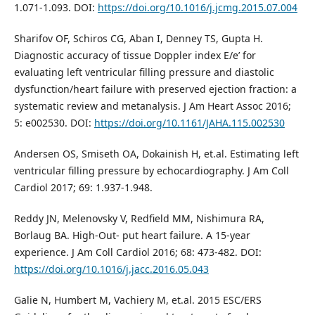
1.071-1.093. DOI:
https://doi.org/10.1016/j.jcmg.2015.07.004
Sharifov OF, Schiros CG, Aban I, Denney TS, Gupta H.
Diagnostic accuracy of tissue Doppler index E/e’ for
evaluating left ventricular filling pressure and diastolic
dysfunction/heart failure with preserved ejection fraction: a
systematic review and metanalysis. J Am Heart Assoc 2016;
5: e002530. DOI:
https://doi.org/10.1161/JAHA.115.002530
Andersen OS, Smiseth OA, Dokainish H, et.al. Estimating left
ventricular filling pressure by echocardiography. J Am Coll
Cardiol 2017; 69: 1.937-1.948.
Reddy JN, Melenovsky V, Redfield MM, Nishimura RA,
Borlaug BA. High-Out- put heart failure. A 15-year
experience. J Am Coll Cardiol 2016; 68: 473-482. DOI:
https://doi.org/10.1016/j.jacc.2016.05.043
Galie N, Humbert M, Vachiery M, et.al. 2015 ESC/ERS