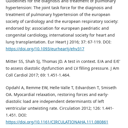
Guidelines for the diagnosis and treatment of pulmonary
hypertension: The joint task force for the diagnosis and
treatment of pulmonary hypertension of the european
society of cardiology and the european respiratory society:
endorsed by: association for european paedriatic and
congenital cardiology, international society for heart and
lung transplantation. Eur Heart J 2016; 37: 67-119. DOI:
https://doi.org/10.1093/eurheartj/ehv317
Mitter SS, Shah SJ, Thomas JD. A test in context. E/A and E/E’
to assess diastolic dysfunction and LV filling pressure. J Am
Coll Cardiol 2017; 69: 1.451-1.464.
Opdahl A, Remme EW, Helle-Valle T, Edvardsen T, Smiseth
OA. Myocardial relaxation, restoring forces and early-
diastolic load are independent determinants of left
ventricular untwisting rate. Circulation 2012; 126: 1.441-
1.451. DOI:
https://doi.org/10.1161/CIRCULATIONAHA.111.080861