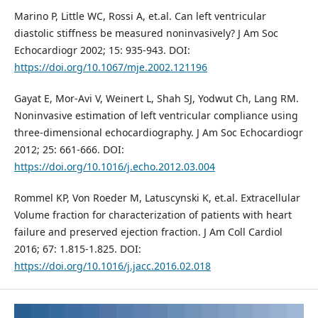
Marino P, Little WC, Rossi A, et.al. Can left ventricular
diastolic stiffness be measured noninvasively? J Am Soc
Echocardiogr 2002; 15: 935-943. DOI:
https://doi.org/10.1067/mje.2002.121196
Gayat E, Mor-Avi V, Weinert L, Shah SJ, Yodwut Ch, Lang RM.
Noninvasive estimation of left ventricular compliance using
three-dimensional echocardiography. J Am Soc Echocardiogr
2012; 25: 661-666. DOI:
https://doi.org/10.1016/j.echo.2012.03.004
Rommel KP, Von Roeder M, Latuscynski K, et.al. Extracellular
Volume fraction for characterization of patients with heart
failure and preserved ejection fraction. J Am Coll Cardiol
2016; 67: 1.815-1.825. DOI:
https://doi.org/10.1016/j.jacc.2016.02.018