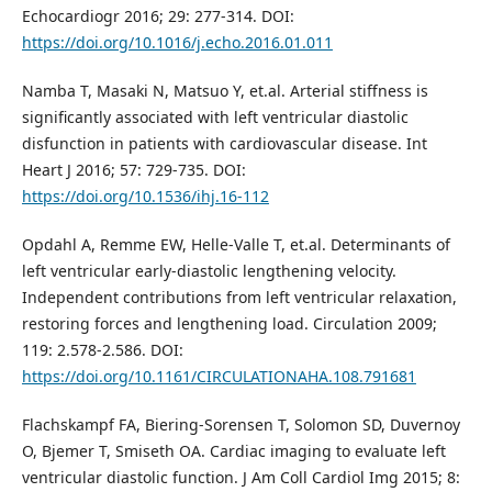
Echocardiogr 2016; 29: 277-314. DOI:
https://doi.org/10.1016/j.echo.2016.01.011
Namba T, Masaki N, Matsuo Y, et.al. Arterial stiffness is
significantly associated with left ventricular diastolic
disfunction in patients with cardiovascular disease. Int
Heart J 2016; 57: 729-735. DOI:
https://doi.org/10.1536/ihj.16-112
Opdahl A, Remme EW, Helle-Valle T, et.al. Determinants of
left ventricular early-diastolic lengthening velocity.
Independent contributions from left ventricular relaxation,
restoring forces and lengthening load. Circulation 2009;
119: 2.578-2.586. DOI:
https://doi.org/10.1161/CIRCULATIONAHA.108.791681
Flachskampf FA, Biering-Sorensen T, Solomon SD, Duvernoy
O, Bjemer T, Smiseth OA. Cardiac imaging to evaluate left
ventricular diastolic function. J Am Coll Cardiol Img 2015; 8: