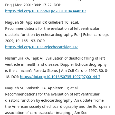
Eng J Med 2001; 344: 17-22. DOI:
https://doi.org/10.1056/NEJM200101043440103
Nagueh SF, Appleton CP, Gillebert TC. et.al.
Recommendations for the evaluation of left ventricular
diastolic function by echocardiography. Eur J Echo- cardiogr.
2009; 10: 165-193. DOI:
https://doi.org/10.1093/ejechocard/jep007
Nishimura RA, Tajik AJ. Evaluation of diastolic filling of left
ventricle in health and disease: Doppler Echocardiography
is the clinician’s Rosetta Stone. J Am Coll Cardiol 1997; 30: 8-
18. DOI:
https://doi.org/10.1016/S0735-1097(97)00144-7
Nagueh SF, Smiseth OA, Appleton CP, et.al.
Recommendations for the evaluation of left ventricular
diastolic function by echocardiography: An update frome
the American society of echocardiography and the European
association of cardiovascular imaging. J Am Soc