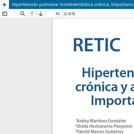
Hipertensión pulmonar tromboembólica crónica. Importancia