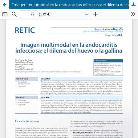
Imagen multimodal en la endocarditis infecciosa: el dilema del huevo o la gallina