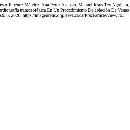
Cesar Jiménez Méndez, Ana Pérez Asensio, Manuel Jesús Tey Aguilera, 
diografía transesofágica En Un Procedimiento De ablación De Venas
to 6, 2026. https://imagenretic.org/RevEcocarPract/article/view/703.