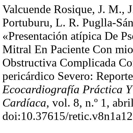
Valcuende Rosique, J. M., 
Portuburu, L. R. Puglla-Sán
«Presentación atípica De P
Mitral En Paciente Con mioc
Obstructiva Complicada Co
pericárdico Severo: Repor
Ecocardiografía Práctica 
Cardíaca
, vol. 8, n.º 1, ab
doi:10.37615/retic.v8n1a12