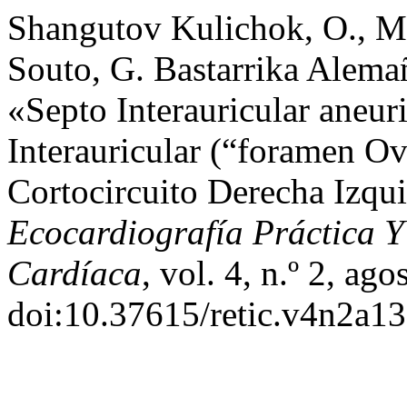
Shangutov Kulichok, O., M. 
Souto, G. Bastarrika Alema
«Septo Interauricular aneu
Interauricular (“foramen O
Cortocircuito Derecha Izqu
Ecocardiografía Práctica 
Cardíaca
, vol. 4, n.º 2, ag
doi:10.37615/retic.v4n2a13