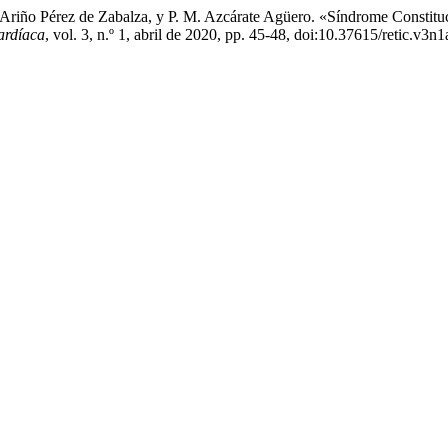
I. Ariño Pérez de Zabalza, y P. M. Azcárate Agüero. «Síndrome Constitu
ardíaca
, vol. 3, n.º 1, abril de 2020, pp. 45-48, doi:10.37615/retic.v3n1