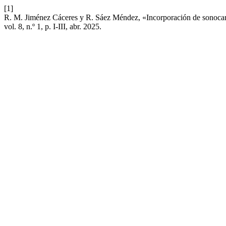
[1]
R. M. Jiménez Cáceres y R. Sáez Méndez, «Incorporación de sonocardio
vol. 8, n.º 1, p. I-III, abr. 2025.