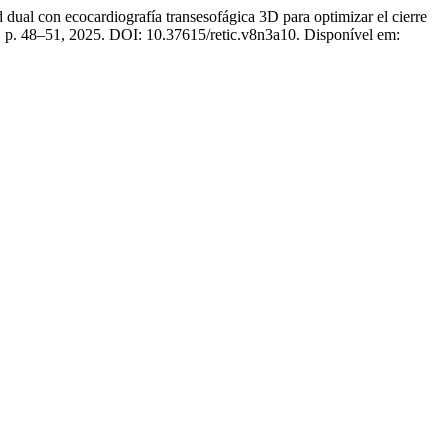
on ecocardiografía transesofágica 3D para optimizar el cierre
 3, p. 48–51, 2025. DOI: 10.37615/retic.v8n3a10. Disponível em: