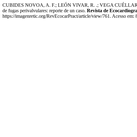
CUBIDES NOVOA, A. F.; LEÓN VIVAR, R. .; VEGA CUÉLLAR, C. I. .
de fugas perivalvulares: reporte de un caso.
Revista de Ecocardiogra
https://imagenretic.org/RevEcocarPract/article/view/761. Acesso em: 