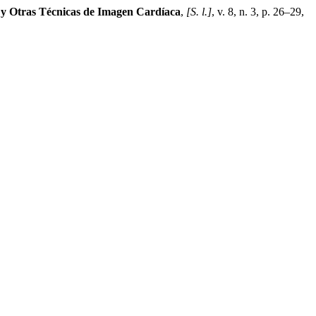
a y Otras Técnicas de Imagen Cardíaca
,
[S. l.]
, v. 8, n. 3, p. 26–29,