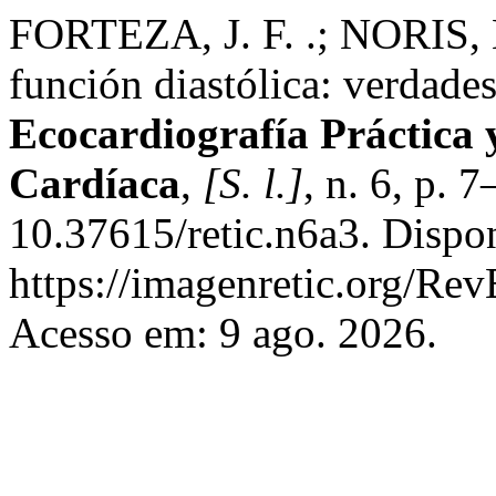
FORTEZA, J. F. .; NORIS, M.
función diastólica: verdade
Ecocardiografía Práctica 
Cardíaca
,
[S. l.]
, n. 6, p. 
10.37615/retic.n6a3. Dispo
https://imagenretic.org/Rev
Acesso em: 9 ago. 2026.