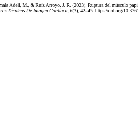
ala Adell, M., & Ruíz Arroyo, J. R. (2023). Ruptura del músculo papil
Otras Técnicas De Imagen Cardíaca
,
6
(3), 42–45. https://doi.org/10.37