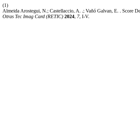
(1)
Almeida Arostegui, N.; Castellaccio, A. .; Vañó Galvan, E. . Score
Otras Tec Imag Card (RETIC)
2024
,
7
, I-V.