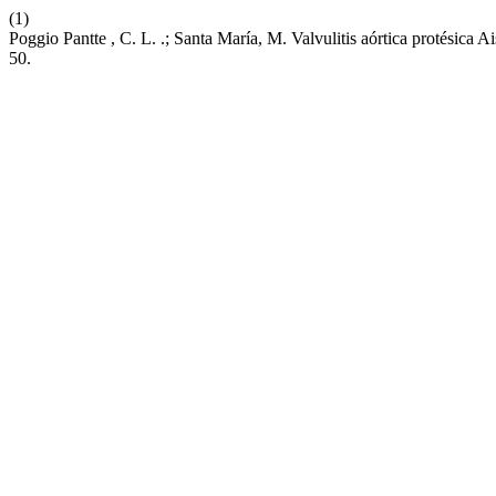
(1)
Poggio Pantte , C. L. .; Santa María, M. Valvulitis aórtica protésica
50.