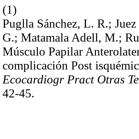
(1)
Puglla Sánchez, L. R.; Jue
G.; Matamala Adell, M.; Ru
Músculo Papilar Anterolat
complicación Post isquémi
Ecocardiogr Pract Otras T
42-45.